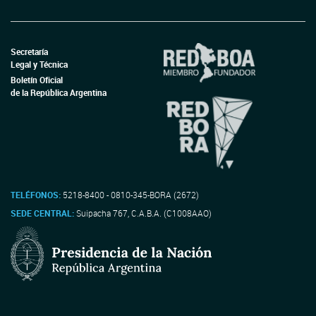
Secretaría
Legal y Técnica
Boletín Oficial
de la República Argentina
TELÉFONOS:
5218-8400 - 0810-345-BORA (2672)
SEDE CENTRAL:
Suipacha 767, C.A.B.A. (C1008AAO)