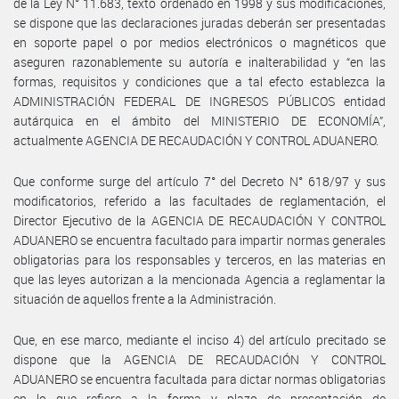
de la Ley N° 11.683, texto ordenado en 1998 y sus modificaciones,
se dispone que las declaraciones juradas deberán ser presentadas
en soporte papel o por medios electrónicos o magnéticos que
aseguren razonablemente su autoría e inalterabilidad y “en las
formas, requisitos y condiciones que a tal efecto establezca la
ADMINISTRACIÓN FEDERAL DE INGRESOS PÚBLICOS entidad
autárquica en el ámbito del MINISTERIO DE ECONOMÍA”,
actualmente AGENCIA DE RECAUDACIÓN Y CONTROL ADUANERO.
Que conforme surge del artículo 7° del Decreto N° 618/97 y sus
modificatorios, referido a las facultades de reglamentación, el
Director Ejecutivo de la AGENCIA DE RECAUDACIÓN Y CONTROL
ADUANERO se encuentra facultado para impartir normas generales
obligatorias para los responsables y terceros, en las materias en
que las leyes autorizan a la mencionada Agencia a reglamentar la
situación de aquellos frente a la Administración.
Que, en ese marco, mediante el inciso 4) del artículo precitado se
dispone que la AGENCIA DE RECAUDACIÓN Y CONTROL
ADUANERO se encuentra facultada para dictar normas obligatorias
en lo que refiere a la forma y plazo de presentación de