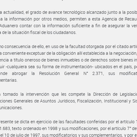
la actualidad, el grado de avance tecnológico alcanzado junto a la posib
a la información por otros medios, permiten a esta Agencia de Recau
Aduanero contar con la información suficiente a fin de asegurar la ver
 de la situación fiscal de los ciudadanos.
o consecuencia de ello, en uso de la facultad otorgada por el citado artí
a conveniente exceptuar de la obligación allí establecida a la negociación,
encia a título oneroso de bienes inmuebles o de derechos sobre bienes 
uir -cualquiera sea su forma de instrumentación- ubicados en el país, p
ponde abrogar la Resolución General N° 2.371, sus modificat
entarias.
 tomado la intervención que les compete la Dirección de Legislaci
ciones Generales de Asuntos Jurídicos, Fiscalización, Institucional y S
unicaciones.
resente se dicta en ejercicio de las facultades conferidas por el artículo 
1.683, texto ordenado en 1998 y sus modificaciones, por el artículo 7° de
el 10 de julio de 1997, sus modificatorios y sus complementarios, y por e