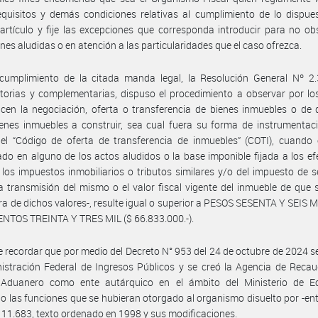
equisitos y demás condiciones relativas al cumplimiento de lo dispue
 artículo y fije las excepciones que corresponda introducir para no obs
nes aludidas o en atención a las particularidades que el caso ofrezca.
cumplimiento de la citada manda legal, la Resolución General Nº 2.
torias y complementarias, dispuso el procedimiento a observar por lo
icen la negociación, oferta o transferencia de bienes inmuebles o de
enes inmuebles a construir, sea cual fuera su forma de instrumentac
el “Código de oferta de transferencia de inmuebles” (COTI), cuando 
do en alguno de los actos aludidos o la base imponible fijada a los ef
los impuestos inmobiliarios o tributos similares y/o del impuesto de s
a transmisión del mismo o el valor fiscal vigente del inmueble de que s
ra de dichos valores-, resulte igual o superior a PESOS SESENTA Y SEIS
NTOS TREINTA Y TRES MIL ($ 66.833.000.-).
 recordar que por medio del Decreto N° 953 del 24 de octubre de 2024 se
istración Federal de Ingresos Públicos y se creó la Agencia de Reca
 Aduanero como ente autárquico en el ámbito del Ministerio de E
do las funciones que se hubieran otorgado al organismo disuelto por -ent
° 11.683, texto ordenado en 1998 y sus modificaciones.