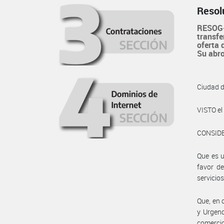
Resol
RESOG-
transfe
oferta 
Su abr
Ciudad 
VISTO e
CONSID
Que es u
favor de
servicios
Que, en 
y Urgenc
comercio