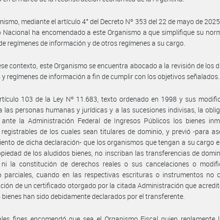
mismo, mediante el artículo 4° del Decreto Nº 353 del 22 de mayo de 2025
o Nacional ha encomendado a este Organismo a que simplifique su nor
de regímenes de información y de otros regímenes a su cargo.
ese contexto, este Organismo se encuentra abocado a la revisión de los d
s y regímenes de información a fin de cumplir con los objetivos señalados.
rtículo 103 de la Ley Nº 11.683, texto ordenado en 1998 y sus modifi
 las personas humanas y jurídicas y a las sucesiones indivisas, la obli
 ante la Administración Federal de Ingresos Públicos los bienes inm
registrables de los cuales sean titulares de dominio, y previó -para as
ento de dicha declaración- que los organismos que tengan a su cargo el
opiedad de los aludidos bienes, no inscriban las transferencias de domin
ni la constitución de derechos reales o sus cancelaciones o modifi
o parciales, cuando en las respectivas escrituras o instrumentos no 
ción de un certificado otorgado por la citada Administración que acredit
s bienes han sido debidamente declarados por el transferente.
ales fines encomendó que sea el Organismo Fiscal quien reglamente l