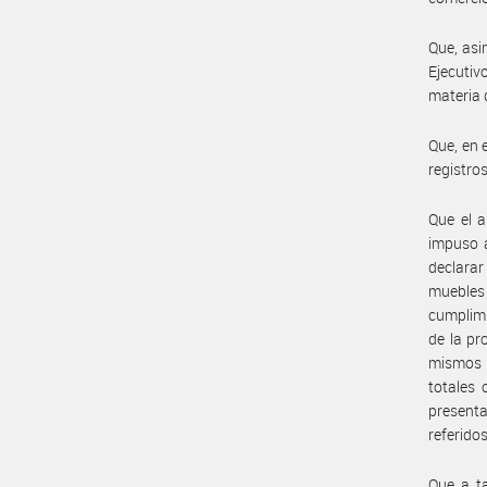
Que, asi
Ejecutiv
materia 
Que, en 
registro
Que el a
impuso a
declarar
muebles 
cumplimi
de la pr
mismos 
totales 
presenta
referido
Que a t