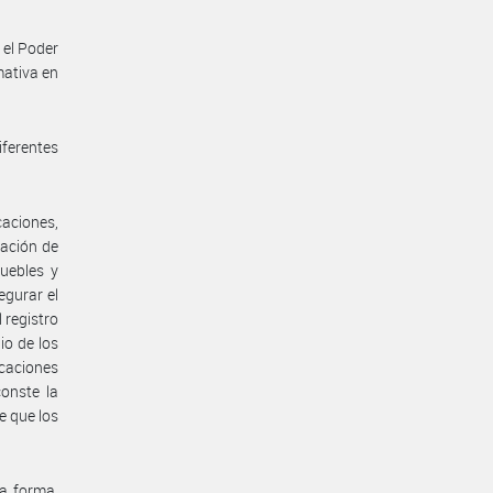
 el Poder
mativa en
iferentes
caciones,
gación de
uebles y
egurar el
 registro
io de los
caciones
conste la
e que los
a forma,