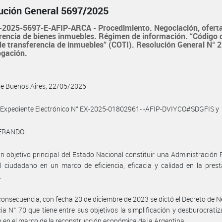
ución General 5697/2025
2025-5697-E-AFIP-ARCA - Procedimiento. Negociación, oferta
rencia de bienes inmuebles. Régimen de información. “Código 
de transferencia de inmuebles” (COTI). Resolución General N° 
ogación.
de Buenos Aires, 22/05/2025
l Expediente Electrónico N° EX-2025-01802961- -AFIP-DVIYCO#SDGFIS y
ERANDO:
n objetivo principal del Estado Nacional constituir una Administración 
l ciudadano en un marco de eficiencia, eficacia y calidad en la pres
.
consecuencia, con fecha 20 de diciembre de 2023 se dictó el Decreto de 
ia N° 70 que tiene entre sus objetivos la simplificación y desburocratiz
 en el marco de la reconstrucción económica de la Argentina.