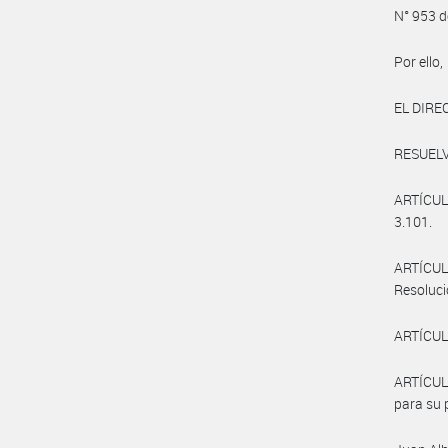
N° 953 d
Por ello,
EL DIRE
RESUELV
ARTÍCULO
3.101.
ARTÍCULO
Resoluci
ARTÍCULO
ARTÍCUL
para su p