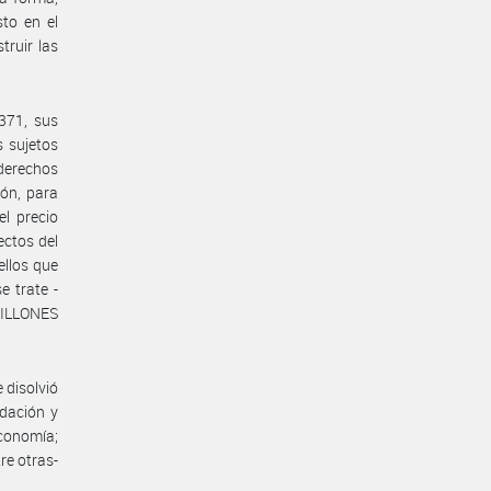
sto en el
truir las
371, sus
s sujetos
 derechos
ión, para
el precio
ectos del
ellos que
e trate -
 MILLONES
 disolvió
udación y
conomía;
re otras-