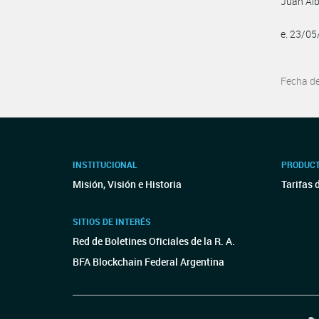
Juan Al
e. 23/0
Fecha d
INSTITUCIONAL
PRODUCT
Misión, Visión e Historia
Tarifas 
SITIOS DE INTERÉS
Red de Boletines Oficiales de la R. A.
BFA Blockchain Federal Argentina