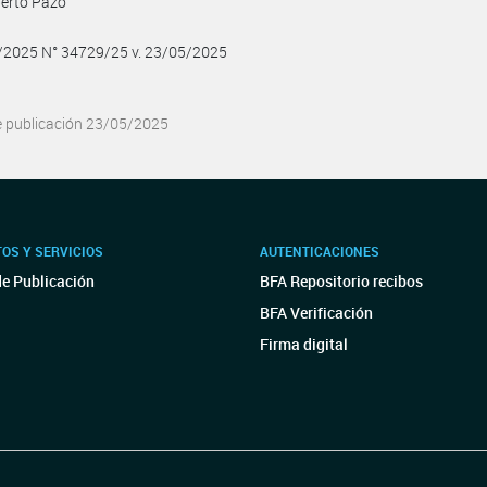
berto Pazo
5/2025 N° 34729/25 v. 23/05/2025
e publicación 23/05/2025
OS Y SERVICIOS
AUTENTICACIONES
de Publicación
BFA Repositorio recibos
BFA Verificación
Firma digital