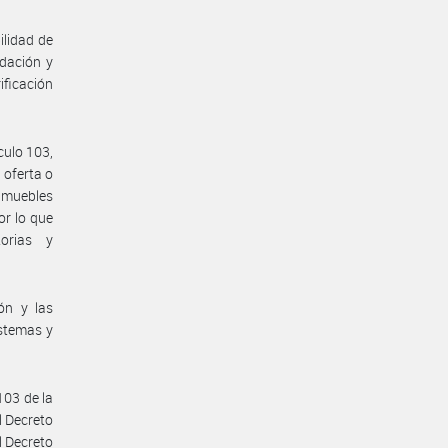
ilidad de
dación y
ificación
culo 103,
 oferta o
inmuebles
or lo que
orias y
ón y las
istemas y
103 de la
l Decreto
l Decreto