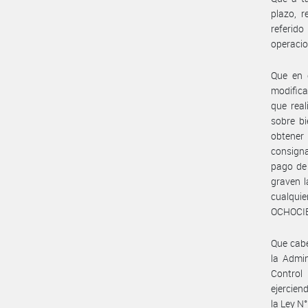
plazo, r
referido
operacio
Que en 
modifica
que real
sobre bi
obtener 
consigna
pago de 
graven l
cualquie
OCHOCIE
Que cabe
la Admin
Control
ejercien
la Ley N