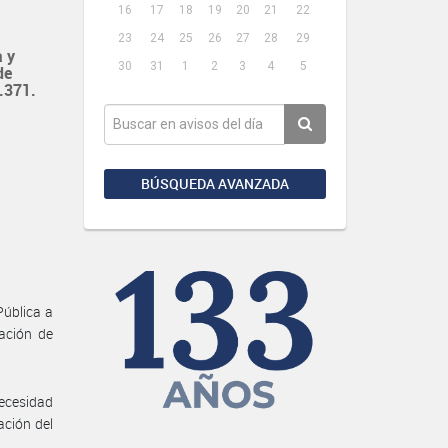
16
17
18
19
20
21
22
23
24
25
26
27
28
29
 y
30
31
1
2
3
4
5
de
2.371.
BÚSQUEDA AVANZADA
Pública a
tación de
Necesidad
ación del