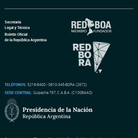
Secretaría
Legal y Técnica
Boletín Oficial
de la República Argentina
TELÉFONOS:
5218-8400 - 0810-345-BORA (2672)
SEDE CENTRAL:
Suipacha 767, C.A.B.A. (C1008AAO)