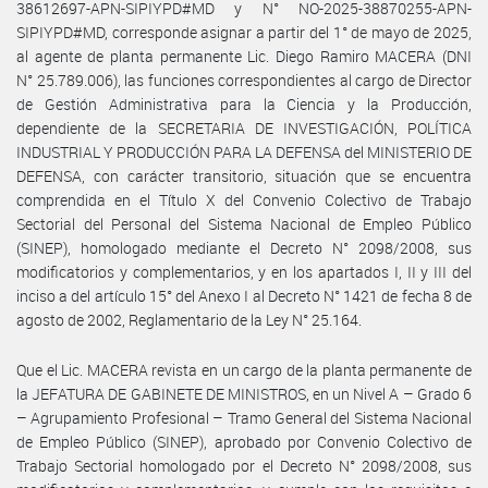
38612697-APN-SIPIYPD#MD y N° NO-2025-38870255-APN-
SIPIYPD#MD, corresponde asignar a partir del 1° de mayo de 2025,
al agente de planta permanente Lic. Diego Ramiro MACERA (DNI
N° 25.789.006), las funciones correspondientes al cargo de Director
de Gestión Administrativa para la Ciencia y la Producción,
dependiente de la SECRETARIA DE INVESTIGACIÓN, POLÍTICA
INDUSTRIAL Y PRODUCCIÓN PARA LA DEFENSA del MINISTERIO DE
DEFENSA, con carácter transitorio, situación que se encuentra
comprendida en el Título X del Convenio Colectivo de Trabajo
Sectorial del Personal del Sistema Nacional de Empleo Público
(SINEP), homologado mediante el Decreto N° 2098/2008, sus
modificatorios y complementarios, y en los apartados I, II y III del
inciso a del artículo 15° del Anexo I al Decreto N° 1421 de fecha 8 de
agosto de 2002, Reglamentario de la Ley N° 25.164.
Que el Lic. MACERA revista en un cargo de la planta permanente de
la JEFATURA DE GABINETE DE MINISTROS, en un Nivel A – Grado 6
– Agrupamiento Profesional – Tramo General del Sistema Nacional
de Empleo Público (SINEP), aprobado por Convenio Colectivo de
Trabajo Sectorial homologado por el Decreto N° 2098/2008, sus