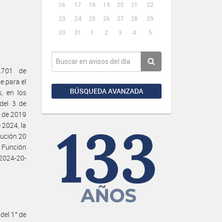
16
17
18
19
20
21
22
23
24
25
26
27
28
29
30
31
1
2
3
4
5
.701 de
e para el
BÚSQUEDA AVANZADA
s, en los
del 3 de
e de 2019
 2024, la
lución 20
 Función
2024-20-
del 1° de