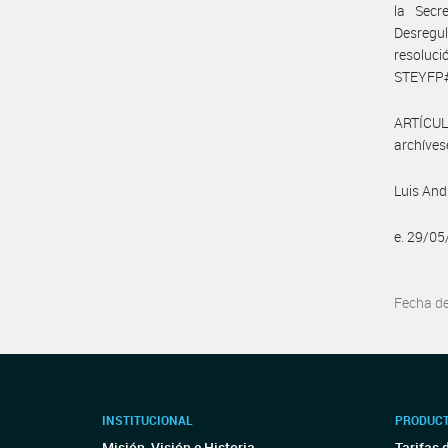
la Secr
Desregul
resoluci
STEYFP
ARTÍCULO
archíves
Luis An
e. 29/0
Fecha d
INSTITUCIONAL
PRODUCT
Misión, Visión e Historia
Tarifas 