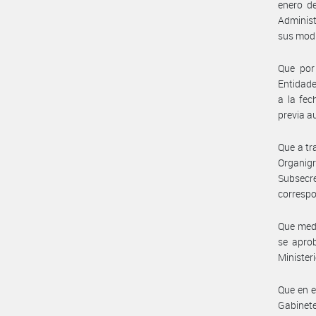
enero de
Administ
sus modi
Que por 
Entidade
a la fec
previa a
Que a tr
Organigr
Subsecr
correspo
Que medi
se aprob
Minister
Que en e
Gabinete