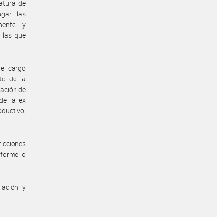
atura de
ogar las
nente y
o las que
del cargo
te de la
ración de
de la ex
ductivo,
icciones
nforme lo
lación y