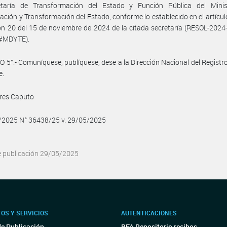
etaría de Transformación del Estado y Función Pública del Minis
ación y Transformación del Estado, conforme lo establecido en el artículo
ón 20 del 15 de noviembre de 2024 de la citada secretaría (RESOL-202
#MDYTE).
 5°.- Comuníquese, publíquese, dese a la Dirección Nacional del Registro 
e.
dres Caputo
5/2025 N° 36438/25 v. 29/05/2025
e publicación 29/05/2025
OS Y SERVICIOS
AUTENTICACIONES
de Publicación
BFA Repositorio recibos