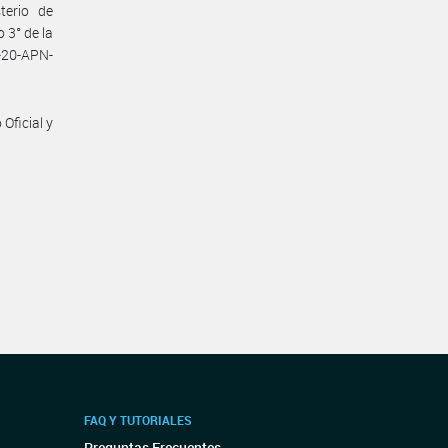
terio de
 3° de la
4-20-APN-
Oficial y
FAQ Y TUTORIALES
Preguntas Frecuentes