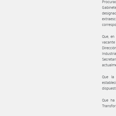
Procura
Gabinet
design
extraesc
correspo
Que, en 
vacante
Direcció
Industr
Secreta
actualme
Que la 
establec
dispuesto
Que ha 
Transfor