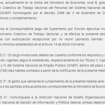
vo, actualmente en la órbita del Ministerio de Economía, nivel B, gra
 Colectivo de Trabajo Sectorial del Personal del Sistema Nacional d
 (SINEP) homologado por el decreto 2098 del 3 de diciembre de 2
torios y complementarios.
iza el correspondiente pago del Suplemento por función ejecutiva niv
onvenio Colectivo de Trabajo Sectorial, y se efectúa la presente de
oria con autorización excepcional por no reunir Leonardo Germán 
os mínimos establecidos en el artículo 14 de dicho Convenio.
 2°.- El cargo involucrado deberá ser cubierto conforme los requisitos y
ción vigentes según lo establecido, respectivamente en los Títulos II, Capít
I, y IV del Sistema Nacional de Empleo Público (SINEP), dentro del plazo 
(180) días hábiles contados a partir de la notificación de la presente med
 3°.- El gasto que demande el cumplimiento de la presente medida será
o a las partidas presupuestarias correspondientes al Ministerio de Econ
O 4°.- Comuníquese a la Dirección Nacional de Diseño Organizaciona
n Nacional de Gestión de Información y Política Salarial, ambas depend