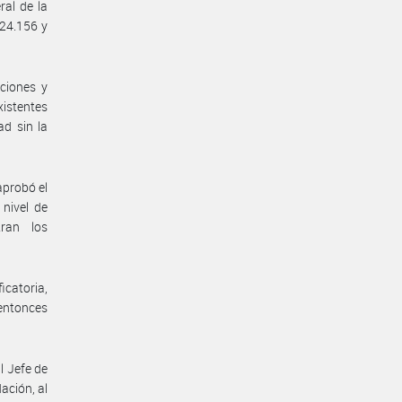
ral de la
 24.156 y
cciones y
xistentes
ad sin la
aprobó el
nivel de
tran los
icatoria,
 entonces
l Jefe de
ación, al