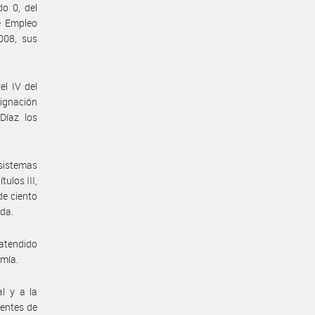
do 0, del
e Empleo
008, sus
el IV del
signación
Díaz los
 sistemas
ulos III,
de ciento
ida.
 atendido
omía.
l y a la
ientes de