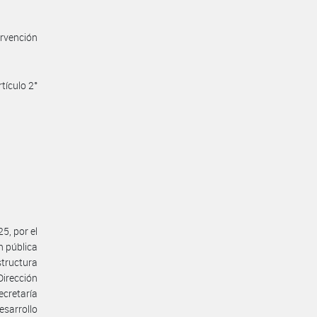
ervención
tículo 2°
5, por el
n pública
tructura
Dirección
ecretaría
esarrollo