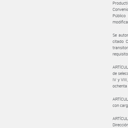
Producti
Convenio
Público
modifica
Se autor
citado C
transit
requisit
ARTÍCULO
de selec
IV y VII
ochenta 
ARTÍCULO
con carg
ARTÍCUL
Direcció