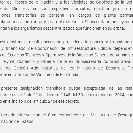
dor del Tesoro de la Nación y a los Vicejefes de Gabinete de la Jef
e de Ministros, en sus respectivos ámbitos, efectuar y/o prorr
aciones transitorias de personal en cargos de planta perma
alafonarios con rango y jerarquía inferior a Subsecretario, incluyend
ndan a los organismos descentralizados que funcionen en su órbita.
esta instancia, resulta necesario proceder a la cobertura transitoria 
 y financiado de Coordinador de Infraestructura Edilicia dependien
n de Servicios Técnicos y Operativos de la Dirección General de Administ
ia, Pyme, Comercio y Minería de la ex Subsecretaría Administrativa 
ría de Gestión Administrativa del ex Ministerio de Desarrollo Pro
nte en la órbita del Ministerio de Economía.
presente designación transitoria queda exceptuada de las restr
idas en el artículo 1° del decreto 1148 del 30 de diciembre de 2024, co
 en el inciso b del artículo 2° de ese decreto.
tomado intervención el área competente del Ministerio de Desregu
mación del Estado.