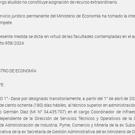
argo aludido no constituye asignación de recurso extraordinario.
ervicio jurídico permanente del Ministerio de Economía ha tomado la int
ompete.
resente medida se dicta en virtud de las facultades contempladas en el ar
eto 958/2024.
STRO DE ECONOMÍA
E:
 1°.- Dase por designado transitoriamente, a partir del 1° de abril de 202
de ciento ochenta (180) días hábiles, al técnico superior en administració
o Germán Díaz (MI N° 34.435.707) en el cargo Coordinador de Infraes
 dependiente de la Dirección de Servicios Técnicos y Operativos de la 
de Administración de Industria, Pyme, Comercio y Minería de la ex Subs
rativa de la ex Secretaría de Gestión Administrativa del ex Ministerio de D