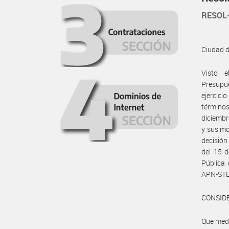
RESOL
Ciudad 
Visto 
Presupue
ejercici
término
diciembr
y sus mo
decisión
del 15 d
Pública 
APN-ST
CONSID
Que medi