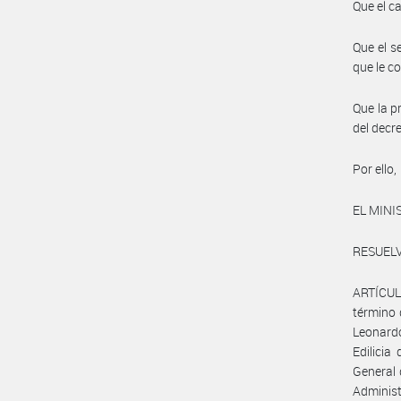
Que el c
Que el s
que le c
Que la p
del decr
Por ello,
EL MINI
RESUELV
ARTÍCULO
término 
Leonard
Edilicia
General 
Administ