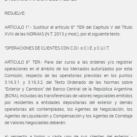
RESUELVE:
ARTÍCULO 1°.- Sustituir el artículo 6° TER del Capítulo V del Título
XVIII de las NORMAS (N.T. 2013 y mod.), por el siguiente texto:
“OPERACIONES DE CLIENTES CON C.D.I. o C.I.E. y C.U.I.T.
ARTÍCULO 6° TER.- Para dar curso a las órdenes y/o registrar
operaciones en el ámbito de los Mercados autorizados por esta
Comisión, respecto de las operatorias previstas en los puntos
3.16.3.1. y 3.16.3.2. del Texto Ordenado de las Normas sobre
“Exterior y Cambios” del Banco Central de la República Argentina
(BCRA), incluidas las transferencias de valores negociables emitidos
por residentes a entidades depositarias del exterior y demás
operatorias allí contempladas, los Agentes de Negociación, los
Agentes de Liquidación y Compensación y los Agentes de Corretaje
de Valores Negociables deberán:
a) respecto a todos y cada uno de sus clientes del exterior -