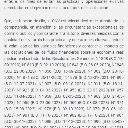
ente; a los fines de evitar las prácticas y operaciones elusivas
detectadas en el ejercicio de sus facultades de fiscalización.
Que, en función de ello, la CNV estableció dentro del ámbito de su
competencia, en atención a las circunstancias excepcionales de
dominio público y con carácter transitorio, diversas medidas con la
finalidad de evitar dichas prácticas y operaciones elusivas, reducir
la volatilidad de las variables financieras y contener el impacto de
las oscilaciones de los flujos financieros sobre la economía real;
mediante el dictado de las Resoluciones Generales N° 808 (B.O. 13-
09-2019), N° 810 (B.O. 02-10-2019), N° 841 (B.O. 26-05-2020), N° 843
(B.O. 22-06-2020), N° 856 (B.O. 16-09-2020), N° 862 (B.O. 20-10-
2020), N° 871 (B.O. 26-11-2020), N° 878 (B.O. 12-01-2021, N° 895
(B.O. 12-07-2021), N° 907 (B.O. 06-10-2021), N° 911 (B.O. 16-11-
2021), N° 923 (B.O. 04-03-2022), N° 953 (B.O. 23-03-2023), N° 957
(B.O. 11-04-2023), N° 959 (B.O. 02-05-2023), N° 962 (B.O. 24-05-
2023), N° 965 (B.O. 23-06-2023), N° 969 (B.O. 03-08-2023), N° 971
(B.O. 15-08-2023), N° 978 (B.O. 03-10-2023), N° 979 (B.O. 06--10-
2023), N° 981 (B.O. 11-10-2023), N° 982 (B.O. 17-10-2023), N° 984
(B.O. 30-11-2023), N° 988 (B.O. 14-12-2023), N° 990 (B.O. 06-02-
2024); N° 995 (B.O. 04-04-2024); N° 1004 (B.O. 10-06-2024); N° 1018