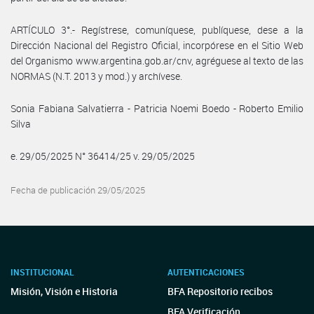
ARTÍCULO 3°.- Regístrese, comuníquese, publíquese, dese a la
Dirección Nacional del Registro Oficial, incorpórese en el Sitio Web
del Organismo www.argentina.gob.ar/cnv, agréguese al texto de las
NORMAS (N.T. 2013 y mod.) y archívese.
Sonia Fabiana Salvatierra - Patricia Noemi Boedo - Roberto Emilio
Silva
e. 29/05/2025 N° 36414/25 v. 29/05/2025
Fecha de publicación 29/05/2025
INSTITUCIONAL
AUTENTICACIONES
Misión, Visión e Historia
BFA Repositorio recibos
BFA Verificación