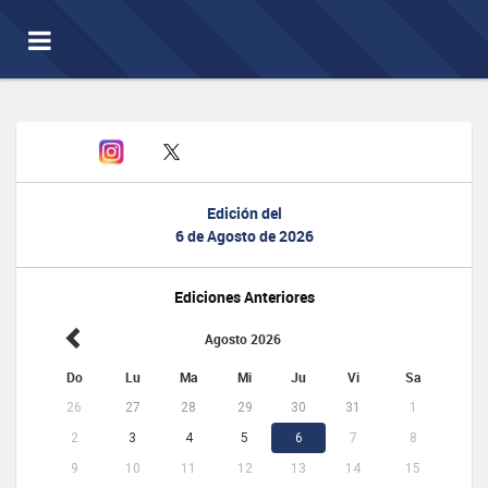
Toggle
navigation
Edición del
6 de Agosto de 2026
Ediciones Anteriores
Agosto 2026
Do
Lu
Ma
Mi
Ju
Vi
Sa
26
27
28
29
30
31
1
2
3
4
5
6
7
8
9
10
11
12
13
14
15