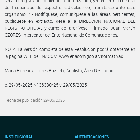
servicio registrado, debiendo la autorización, y/o el permiso de uso
de frecuencias del espectro radioeléctrico, tramitarse ante este
organismo. 4.- Notifíquese, comuníquese a las áreas pertinentes,
publíquese en extracto, dese a la DIRECCIÓN NACIONAL DEL
REGISTRO OFICIAL y cumplido, archívese.- Firmado: Juan Martín
OZORES, Interventor del Ente Nacional de Comunicaciones.
NOTA: La versión completa de esta Resolución podrá obtenerse en
la página WEB de ENACOM: www.enacom.gob.ar/normativas.
Maria Florencia Torres Brizuela, Analista, Área Despacho.
e. 29/05/2025 N° 36380/25 v. 29/05/2025
Fecha de publicación 29/05/2025
INSTITUCIONAL
AUTENTICACIONES