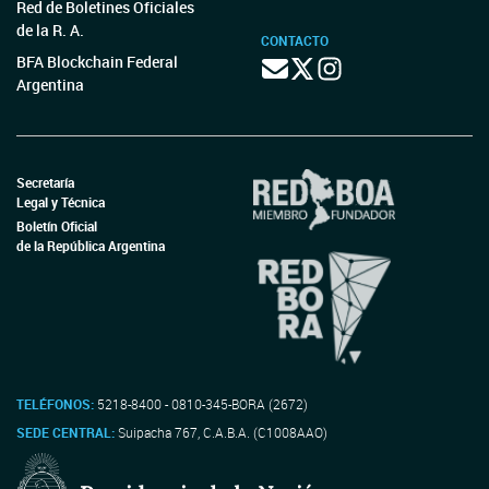
Red de Boletines Oficiales
de la R. A.
CONTACTO
BFA Blockchain Federal
Argentina
Secretaría
Legal y Técnica
Boletín Oficial
de la República Argentina
TELÉFONOS:
5218-8400 - 0810-345-BORA (2672)
SEDE CENTRAL:
Suipacha 767, C.A.B.A. (C1008AAO)