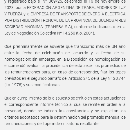
y registrado bajo el Nº 369/25, celebrado el 16 de noviembre de
2023, por la FEDERACIÓN ARGENTINA DE TRABAJADORES DE LUZ
Y FUERZA y la EMPRESA DE TRANSPORTE DE ENERGÍA ELÉCTRICA
POR DISTRIBUCIÓN TRONCAL DE LA PROVINCIA DE BUENOS AIRES
SOCIEDAD ANÓNIMA (TRANSBA S.A), conforme lo dispuesto en la
Ley de Negociación Colectiva Nº 14.250 (t.o. 2004).
Que preliminarmente se advierte que transcurrió más de UN año
entre la fecha de celebración del acuerdo y la fecha de su
homologación; sin embargo, en la Disposición de homologación se
encomendó evaluar la procedencia de establecer los promedios de
las remuneraciones para, en caso de corresponder, fijar los topes
previstos en el segundo párrafo del Artículo 245 de la Ley Nº 20.744
(t.o. 1976) y sus modificatorias.
Que en cumplimiento de lo dispuesto se emitió en estas actuaciones
el correspondiente informe técnico al cual se remite en orden a la
brevedad, donde se indican las constancias y se explicitan los
criterios adoptados para la determinación del promedio mensual de
remuneraciones y del tope indemnizatorio resultante.