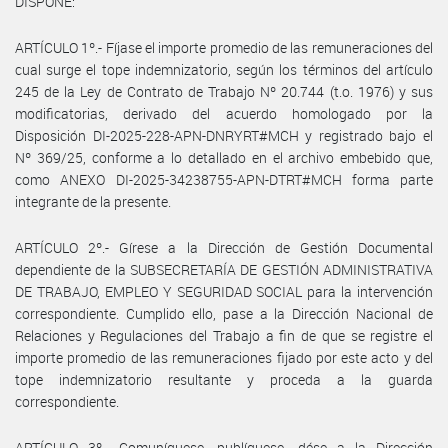
DISPONE:
ARTÍCULO 1º.- Fíjase el importe promedio de las remuneraciones del
cual surge el tope indemnizatorio, según los términos del artículo
245 de la Ley de Contrato de Trabajo Nº 20.744 (t.o. 1976) y sus
modificatorias, derivado del acuerdo homologado por la
Disposición DI-2025-228-APN-DNRYRT#MCH y registrado bajo el
Nº 369/25, conforme a lo detallado en el archivo embebido que,
como ANEXO DI-2025-34238755-APN-DTRT#MCH forma parte
integrante de la presente.
ARTÍCULO 2º.- Gírese a la Dirección de Gestión Documental
dependiente de la SUBSECRETARÍA DE GESTIÓN ADMINISTRATIVA
DE TRABAJO, EMPLEO Y SEGURIDAD SOCIAL para la intervención
correspondiente. Cumplido ello, pase a la Dirección Nacional de
Relaciones y Regulaciones del Trabajo a fin de que se registre el
importe promedio de las remuneraciones fijado por este acto y del
tope indemnizatorio resultante y proceda a la guarda
correspondiente.
ARTÍCULO 3º.- Comuníquese, publíquese, dése a la Dirección