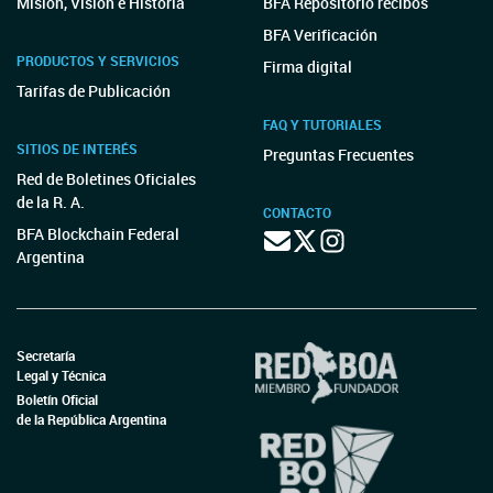
Misión, Visión e Historia
BFA Repositorio recibos
BFA Verificación
PRODUCTOS Y SERVICIOS
Firma digital
Tarifas de Publicación
FAQ Y TUTORIALES
SITIOS DE INTERÉS
Preguntas Frecuentes
Red de Boletines Oficiales
de la R. A.
CONTACTO
BFA Blockchain Federal
Argentina
Secretaría
Legal y Técnica
Boletín Oficial
de la República Argentina