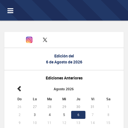
Toggle
navigation
Edición del
6 de Agosto de 2026
Ediciones Anteriores
Agosto 2026
Do
Lu
Ma
Mi
Ju
Vi
Sa
26
27
28
29
30
31
1
2
3
4
5
6
7
8
9
10
11
12
13
14
15