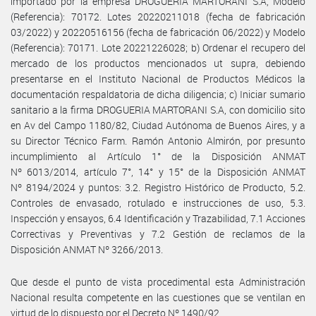
importado por la empresa DROGUERIA MARTORANI S.A, Modelo
(Referencia): 70172. Lotes 20220211018 (fecha de fabricación
03/2022) y 20220516156 (fecha de fabricación 06/2022) y Modelo
(Referencia): 70171. Lote 20221226028; b) Ordenar el recupero del
mercado de los productos mencionados ut supra, debiendo
presentarse en el Instituto Nacional de Productos Médicos la
documentación respaldatoria de dicha diligencia; c) Iniciar sumario
sanitario a la firma DROGUERIA MARTORANI S.A, con domicilio sito
en Av del Campo 1180/82, Ciudad Autónoma de Buenos Aires, y a
su Director Técnico Farm. Ramón Antonio Almirón, por presunto
incumplimiento al Artículo 1° de la Disposición ANMAT
Nº 6013/2014, artículo 7°, 14° y 15° de la Disposición ANMAT
Nº 8194/2024 y puntos: 3.2. Registro Histórico de Producto, 5.2.
Controles de envasado, rotulado e instrucciones de uso, 5.3.
Inspección y ensayos, 6.4 Identificación y Trazabilidad, 7.1 Acciones
Correctivas y Preventivas y 7.2 Gestión de reclamos de la
Disposición ANMAT Nº 3266/2013.
Que desde el punto de vista procedimental esta Administración
Nacional resulta competente en las cuestiones que se ventilan en
virtud de lo dispuesto por el Decreto Nº 1490/92.