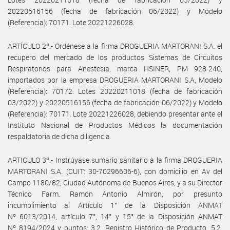
20220516156 (fecha de fabricación 06/2022) y Modelo
(Referencia): 70171. Lote 20221226028.
ARTÍCULO 2º.- Ordénese a la firma DROGUERIA MARTORANI S.A. el
recupero del mercado de los productos Sistemas de Circuitos
Respiratorios para Anestesia, marca HSINER, PM 928-240,
importados por la empresa DROGUERIA MARTORANI S.A, Modelo
(Referencia): 70172. Lotes 20220211018 (fecha de fabricación
03/2022) y 20220516156 (fecha de fabricación 06/2022) y Modelo
(Referencia): 70171. Lote 20221226028, debiendo presentar ante el
Instituto Nacional de Productos Médicos la documentación
respaldatoria de dicha diligencia
ARTICULO 3º.- Instrúyase sumario sanitario a la firma DROGUERIA
MARTORANI S.A. (CUIT: 30-70296606-6), con domicilio en Av del
Campo 1180/82, Ciudad Autónoma de Buenos Aires, y a su Director
Técnico Farm. Ramón Antonio Almirón, por presunto
incumplimiento al Artículo 1° de la Disposición ANMAT
Nº 6013/2014, artículo 7°, 14° y 15° de la Disposición ANMAT
Nº 8194/2024 y puntos: 3.2. Registro Histórico de Producto, 5.2.