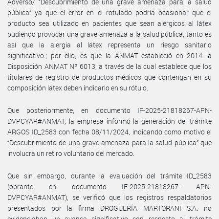
Adverso/ “Descubrimiento de una grave amenaza para la salud
pública” ya que el error en el rotulado podría ocasionar que el
producto sea utilizado en pacientes que sean alérgicos al látex
pudiendo provocar una grave amenaza a la salud pública, tanto es
así que la alergia al látex representa un riesgo sanitario
significativo.; por ello, es que la ANMAT estableció en 2014 la
Disposición ANMAT Nº 6013, a través de la cual establece que los
titulares de registro de productos médicos que contengan en su
composición látex deben indicarlo en su rótulo.
Que posteriormente, en documento IF-2025-21818267-APN-
DVPCYAR#ANMAT, la empresa informó la generación del trámite
ARGOS ID_2583 con fecha 08/11/2024, indicando como motivo el
“Descubrimiento de una grave amenaza para la salud pública” que
involucra un retiro voluntario del mercado.
Que sin embargo, durante la evaluación del trámite ID_2583
(obrante en documento IF-2025-21818267- APN-
DVPCYAR#ANMAT), se verificó que los registros respaldatorios
presentados por la firma DROGUERÍA MARTORANI S.A. no
evidenciaban un avance significativo con respecto al trámite