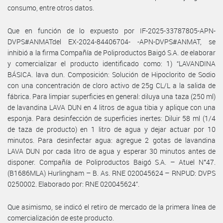
consumo, entre otros datos.
Que en función de lo expuesto por IF-2025-33787805-APN-
DVPS#ANMATdel EX-2024-84406704- -APN-DVPS#ANMAT, se
inhibió a la firma Compañía de Poliproductos Baigó S.A. de elaborar
y comercializar el producto identificado como: 1) “LAVANDINA
BÁSICA. lava dun. Composición: Solución de Hipoclorito de Sodio
con una concentración de cloro activo de 25g CL/L a la salida de
fábrica. Para limpiar superficies en general: diluya una taza (250 ml)
de lavandina LAVA DUN en 4 litros de agua tibia y aplique con una
esponja. Para desinfección de superficies inertes: Diluir 58 ml (1/4
de taza de producto) en 1 litro de agua y dejar actuar por 10
minutos. Para desinfectar agua: agregue 2 gotas de lavandina
LAVA DUN por cada litro de agua y esperar 30 minutos antes de
disponer. Compañía de Poliproductos Baigó S.A. – Atuel N°47.
(B1686MLA) Hurlingham – B. As. RNE 020045624 – RNPUD: DVPS
0250002. Elaborado por: RNE 020045624”.
Que asimismo, se indicó el retiro de mercado de la primera línea de
comercialización de este producto.