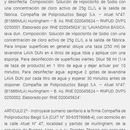
y desinfecta. Composición: Solución de Hipoclorito de Sodio con
una concentración de cloro activo de 25g CL/L a la salida de
fábrica. Compañía de Poliproductos Baigó S.A. – Atuel N°47.
(B1686MLA) Hurlingham – B. As. RNE 020045624 – RNPUD: DVPS
0250001. Elaborado por: RNE 020045624”; b) “LAVANDINA BÁSICA.
lava dun. Composición: Solución de Hipoclorito de Sodio con una
concentración de cloro activo de 25g CL/L a la salida de fábrica.
Para limpiar superficies en general: diluya una taza (250 ml) de
lavandina LAVA DUN en 4 litros de agua tibia y aplique con una
esponja. Para desinfección de superficies inertes: Diluir 58 ml (1/4
de taza de producto) en 1 litro de agua y dejar actuar por 10
minutos. Para desinfectar agua: agregue 2 gotas de lavandina
LAVA DUN por cada litro de agua y esperar 30 minutos antes de
disponer. Compañía de Poliproductos Baigó S.A. – Atuel N°47.
(B1686MLA) Hurlingham – B. As. RNE 020045624 – RNPUD: DVPS
0250002. Elaborado por: RNE 020045624”.
ARTICULO 2º.- Instrúyase sumario sanitario a la firma Compañía de
Poliproductos Baigó S.A (CUIT N° 30-63576968-4), con domicilio en
la calle Atuel N° 47, localidad y partido de Hurlingham, de la
provincia de Buenos Aires, y a su Director Técnico por presunto