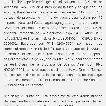
Para limpiar superficies en general: diluya una taza (250 ml) de
lavandina LAVA DUN en 4 litros de agua tibia y aplique con una
esponja. Para desinfección de superficies inertes: Diluir 58 ml (1/4
de taza de producto) en 1 litro de agua y dejar actuar por 10
minutos. Para desinfectar agua: agregue 2 gotas de lavandina
LAVA DUN por cada litro de agua y esperar 30 minutos antes de
disponer. Compañía de Poliproductos Baigó S.A. – Atuel N°47.
(B1686MLA) Hurlingham – B. As. RNE 020045624 – RNPUD: DVPS
0250002. Elaborado por: RNE 020045624” por haber sido
comercializado con un rótulo diferente al aprobado por la ANMAT;
b) Iniciar el correspondiente sumario sanitario a la firma Compañía
de Poliproductos Baigó S.A., sita en Atuel N° 47, localidad y partido
de Hurlingham, de la provincia de Buenos Aires, con RNE
N°020045624, como responsable del producto y al Director Técnico
por los incumplimientos a la normativa sanitaria aplicable que
fueran señalados ut-supra; c) Comunicar a la Autoridad Sanitaria
Jurisdiccional, a sus efectos.
Que desde el punto de vista procedimental esta Administración
Nacional resulta competente en las cuestiones que se ventilan en