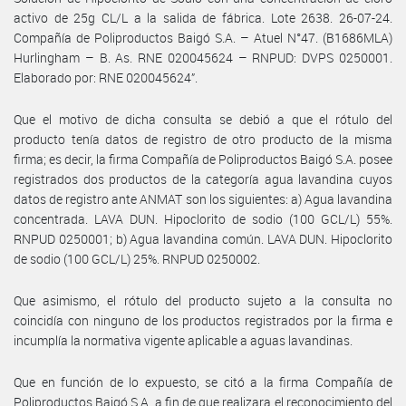
activo de 25g CL/L a la salida de fábrica. Lote 2638. 26-07-24.
Compañía de Poliproductos Baigó S.A. – Atuel N°47. (B1686MLA)
Hurlingham – B. As. RNE 020045624 – RNPUD: DVPS 0250001.
Elaborado por: RNE 020045624”.
Que el motivo de dicha consulta se debió a que el rótulo del
producto tenía datos de registro de otro producto de la misma
firma; es decir, la firma Compañía de Poliproductos Baigó S.A. posee
registrados dos productos de la categoría agua lavandina cuyos
datos de registro ante ANMAT son los siguientes: a) Agua lavandina
concentrada. LAVA DUN. Hipoclorito de sodio (100 GCL/L) 55%.
RNPUD 0250001; b) Agua lavandina común. LAVA DUN. Hipoclorito
de sodio (100 GCL/L) 25%. RNPUD 0250002.
Que asimismo, el rótulo del producto sujeto a la consulta no
coincidía con ninguno de los productos registrados por la firma e
incumplía la normativa vigente aplicable a aguas lavandinas.
Que en función de lo expuesto, se citó a la firma Compañía de
Poliproductos Baigó S.A. a fin de que realizara el reconocimiento del