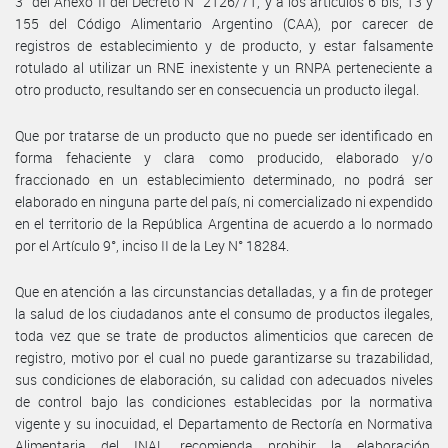
3° del Anexo II del Decreto N° 2126/71, y a los artículos 6 bis, 13 y
155 del Código Alimentario Argentino (CAA), por carecer de
registros de establecimiento y de producto, y estar falsamente
rotulado al utilizar un RNE inexistente y un RNPA perteneciente a
otro producto, resultando ser en consecuencia un producto ilegal.
Que por tratarse de un producto que no puede ser identificado en
forma fehaciente y clara como producido, elaborado y/o
fraccionado en un establecimiento determinado, no podrá ser
elaborado en ninguna parte del país, ni comercializado ni expendido
en el territorio de la República Argentina de acuerdo a lo normado
por el Artículo 9°, inciso II de la Ley N° 18284.
Que en atención a las circunstancias detalladas, y a fin de proteger
la salud de los ciudadanos ante el consumo de productos ilegales,
toda vez que se trate de productos alimenticios que carecen de
registro, motivo por el cual no puede garantizarse su trazabilidad,
sus condiciones de elaboración, su calidad con adecuados niveles
de control bajo las condiciones establecidas por la normativa
vigente y su inocuidad, el Departamento de Rectoría en Normativa
Alimentaria del INAL recomienda prohibir la elaboración,