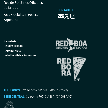
Red de Boletines Oficiales
de la R. A.
CONTACTO
BFA Blockchain Federal
Argentina
Secretaría
Legal y Técnica
Boletín Oficial
de la República Argentina
TELÉFONOS:
5218-8400 - 0810-345-BORA (2672)
SEDE CENTRAL:
Suipacha 767, C.A.B.A. (C1008AAO)