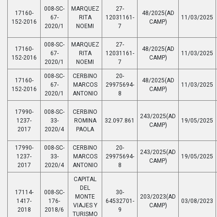
008-SC-
MARQUEZ
27-
17160-
48/2025(AD
67-
RITA
12031161-
11/03/2025
152-2016
CAMP)
2020/1
NOEMI
7
008-SC-
MARQUEZ
27-
17160-
48/2025(AD
67-
RITA
12031161-
11/03/2025
152-2016
CAMP)
2020/1
NOEMI
7
008-SC-
CERBINO
20-
17160-
48/2025(AD
67-
MARCOS
29975694-
11/03/2025
152-2016
CAMP)
2020/1
ANTONIO
8
17990-
008-SC-
CERBINO
243/2025(AD
1237-
33-
ROMINA
32.097.861
19/05/2025
CAMP)
2017
2020/4
PAOLA
17990-
008-SC-
CERBINO
20-
243/2025(AD
1237-
33-
MARCOS
29975694-
19/05/2025
CAMP)
2017
2020/4
ANTONIO
8
CAPITAL
DEL
17114-
008-SC-
30-
MONTE
203/2023(AD
1417-
176-
64532701-
03/08/2023
VIAJES Y
CAMP)
2018
2018/6
9
TURISMO