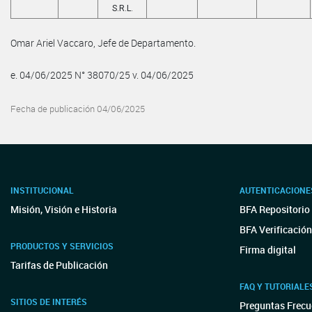
S.R.L.
Omar Ariel Vaccaro, Jefe de Departamento.
e. 04/06/2025 N° 38070/25 v. 04/06/2025
Fecha de publicación 04/06/2025
INSTITUCIONAL
AUTENTICACIONE
Misión, Visión e Historia
BFA Repositorio 
BFA Verificación
PRODUCTOS Y SERVICIOS
Firma digital
Tarifas de Publicación
FAQ Y TUTORIALE
SITIOS DE INTERÉS
Preguntas Frecu