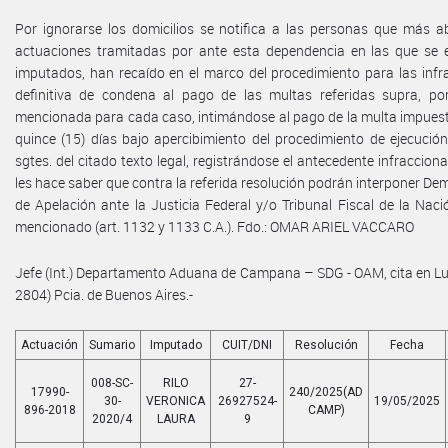
Por ignorarse los domicilios se notifica a las personas que más 
actuaciones tramitadas por ante esta dependencia en las que se
imputados, han recaído en el marco del procedimiento para las inf
definitiva de condena al pago de las multas referidas supra, por
mencionada para cada caso, intimándose al pago de la multa impuesta
quince (15) días bajo apercibimiento del procedimiento de ejecución
sgtes. del citado texto legal, registrándose el antecedente infraccio
les hace saber que contra la referida resolución podrán interponer 
de Apelación ante la Justicia Federal y/o Tribunal Fiscal de la Nac
mencionado (art. 1132 y 1133 C.A.). Fdo.: OMAR ARIEL VACCARO
Jefe (Int.) Departamento Aduana de Campana – SDG - OAM, cita en Lu
2804) Pcia. de Buenos Aires.-
Actuación
Sumario
Imputado
CUIT/DNI
Resolución
Fecha
008-SC-
RILO
27-
17990-
240/2025(AD
30-
VERONICA
26927524-
19/05/2025
896-2018
CAMP)
2020/4
LAURA
9