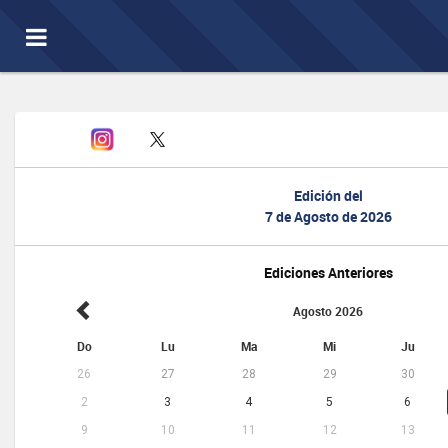
Toggle
navigation
Edición del
7 de Agosto de 2026
Ediciones Anteriores
Agosto 2026
Do
Lu
Ma
Mi
Ju
26
27
28
29
30
2
3
4
5
6
9
10
11
12
13