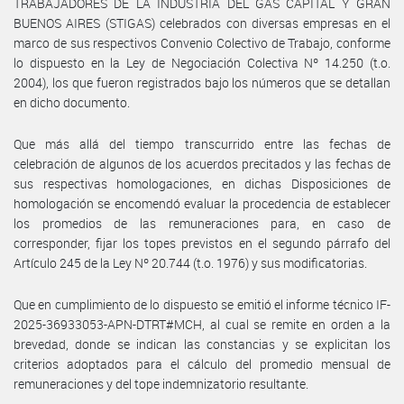
TRABAJADORES DE LA INDUSTRIA DEL GAS CAPITAL Y GRAN
BUENOS AIRES (STIGAS) celebrados con diversas empresas en el
marco de sus respectivos Convenio Colectivo de Trabajo, conforme
lo dispuesto en la Ley de Negociación Colectiva Nº 14.250 (t.o.
2004), los que fueron registrados bajo los números que se detallan
en dicho documento.
Que más allá del tiempo transcurrido entre las fechas de
celebración de algunos de los acuerdos precitados y las fechas de
sus respectivas homologaciones, en dichas Disposiciones de
homologación se encomendó evaluar la procedencia de establecer
los promedios de las remuneraciones para, en caso de
corresponder, fijar los topes previstos en el segundo párrafo del
Artículo 245 de la Ley Nº 20.744 (t.o. 1976) y sus modificatorias.
Que en cumplimiento de lo dispuesto se emitió el informe técnico IF-
2025-36933053-APN-DTRT#MCH, al cual se remite en orden a la
brevedad, donde se indican las constancias y se explicitan los
criterios adoptados para el cálculo del promedio mensual de
remuneraciones y del tope indemnizatorio resultante.