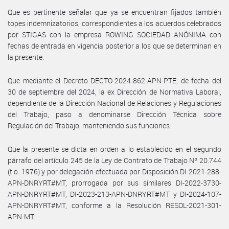
Que es pertinente señalar que ya se encuentran fijados también
topes indemnizatorios, correspondientes a los acuerdos celebrados
por STIGAS con la empresa ROWING SOCIEDAD ANÓNIMA con
fechas de entrada en vigencia posterior a los que se determinan en
la presente.
Que mediante el Decreto DECTO-2024-862-APN-PTE, de fecha del
30 de septiembre del 2024, la ex Dirección de Normativa Laboral,
dependiente de la Dirección Nacional de Relaciones y Regulaciones
del Trabajo, paso a denominarse Dirección Técnica sobre
Regulación del Trabajo, manteniendo sus funciones.
Que la presente se dicta en orden a lo establecido en el segundo
párrafo del artículo 245 de la Ley de Contrato de Trabajo Nº 20.744
(t.o. 1976) y por delegación efectuada por Disposición DI-2021-288-
APN-DNRYRT#MT, prorrogada por sus similares DI-2022-3730-
APN-DNRYRT#MT, DI-2023-213-APN-DNRYRT#MT y DI-2024-107-
APN-DNRYRT#MT, conforme a la Resolución RESOL-2021-301-
APN-MT.