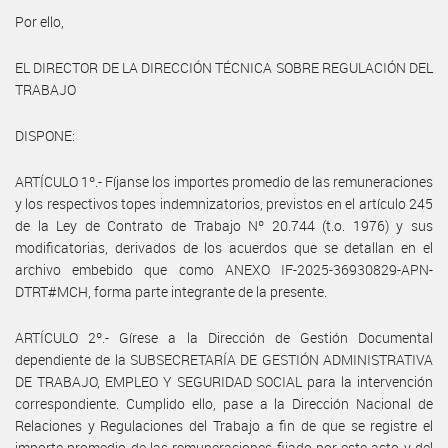
Por ello,
EL DIRECTOR DE LA DIRECCIÓN TÉCNICA SOBRE REGULACIÓN DEL
TRABAJO
DISPONE:
ARTÍCULO 1º.- Fíjanse los importes promedio de las remuneraciones
y los respectivos topes indemnizatorios, previstos en el artículo 245
de la Ley de Contrato de Trabajo Nº 20.744 (t.o. 1976) y sus
modificatorias, derivados de los acuerdos que se detallan en el
archivo embebido que como ANEXO IF-2025-36930829-APN-
DTRT#MCH, forma parte integrante de la presente.
ARTÍCULO 2º.- Gírese a la Dirección de Gestión Documental
dependiente de la SUBSECRETARÍA DE GESTIÓN ADMINISTRATIVA
DE TRABAJO, EMPLEO Y SEGURIDAD SOCIAL para la intervención
correspondiente. Cumplido ello, pase a la Dirección Nacional de
Relaciones y Regulaciones del Trabajo a fin de que se registre el
importe promedio de las remuneraciones fijado por este acto y del