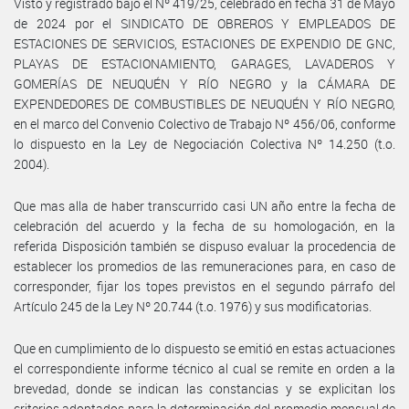
Visto y registrado bajo el Nº 419/25, celebrado en fecha 31 de Mayo
de 2024 por el SINDICATO DE OBREROS Y EMPLEADOS DE
ESTACIONES DE SERVICIOS, ESTACIONES DE EXPENDIO DE GNC,
PLAYAS DE ESTACIONAMIENTO, GARAGES, LAVADEROS Y
GOMERÍAS DE NEUQUÉN Y RÍO NEGRO y la CÁMARA DE
EXPENDEDORES DE COMBUSTIBLES DE NEUQUÉN Y RÍO NEGRO,
en el marco del Convenio Colectivo de Trabajo Nº 456/06, conforme
lo dispuesto en la Ley de Negociación Colectiva Nº 14.250 (t.o.
2004).
Que mas alla de haber transcurrido casi UN año entre la fecha de
celebración del acuerdo y la fecha de su homologación, en la
referida Disposición también se dispuso evaluar la procedencia de
establecer los promedios de las remuneraciones para, en caso de
corresponder, fijar los topes previstos en el segundo párrafo del
Artículo 245 de la Ley Nº 20.744 (t.o. 1976) y sus modificatorias.
Que en cumplimiento de lo dispuesto se emitió en estas actuaciones
el correspondiente informe técnico al cual se remite en orden a la
brevedad, donde se indican las constancias y se explicitan los
criterios adoptados para la determinación del promedio mensual de