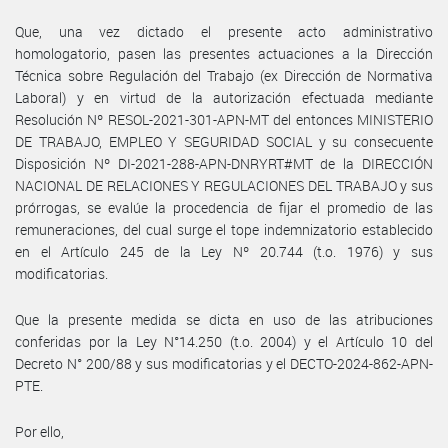
Que, una vez dictado el presente acto administrativo
homologatorio, pasen las presentes actuaciones a la Dirección
Técnica sobre Regulación del Trabajo (ex Dirección de Normativa
Laboral) y en virtud de la autorización efectuada mediante
Resolución Nº RESOL-2021-301-APN-MT del entonces MINISTERIO
DE TRABAJO, EMPLEO Y SEGURIDAD SOCIAL y su consecuente
Disposición Nº DI-2021-288-APN-DNRYRT#MT de la DIRECCIÓN
NACIONAL DE RELACIONES Y REGULACIONES DEL TRABAJO y sus
prórrogas, se evalúe la procedencia de fijar el promedio de las
remuneraciones, del cual surge el tope indemnizatorio establecido
en el Artículo 245 de la Ley Nº 20.744 (t.o. 1976) y sus
modificatorias.
Que la presente medida se dicta en uso de las atribuciones
conferidas por la Ley N°14.250 (t.o. 2004) y el Artículo 10 del
Decreto N° 200/88 y sus modificatorias y el DECTO-2024-862-APN-
PTE.
Por ello,