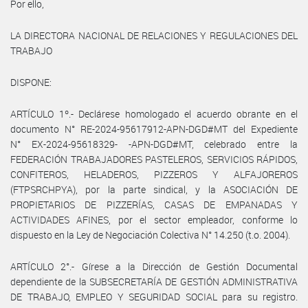
Por ello,
LA DIRECTORA NACIONAL DE RELACIONES Y REGULACIONES DEL
TRABAJO
DISPONE:
ARTÍCULO 1º.- Declárese homologado el acuerdo obrante en el
documento N° RE-2024-95617912-APN-DGD#MT del Expediente
N° EX-2024-95618329- -APN-DGD#MT, celebrado entre la
FEDERACIÓN TRABAJADORES PASTELEROS, SERVICIOS RÁPIDOS,
CONFITEROS, HELADEROS, PIZZEROS Y ALFAJOREROS
(FTPSRCHPYA), por la parte sindical, y la ASOCIACIÓN DE
PROPIETARIOS DE PIZZERÍAS, CASAS DE EMPANADAS Y
ACTIVIDADES AFINES, por el sector empleador, conforme lo
dispuesto en la Ley de Negociación Colectiva N° 14.250 (t.o. 2004).
ARTÍCULO 2°.- Gírese a la Dirección de Gestión Documental
dependiente de la SUBSECRETARÍA DE GESTIÓN ADMINISTRATIVA
DE TRABAJO, EMPLEO Y SEGURIDAD SOCIAL para su registro.