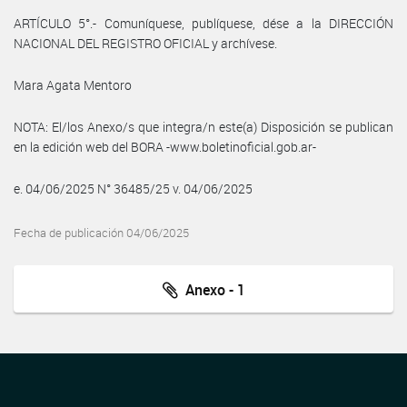
ARTÍCULO 5°.- Comuníquese, publíquese, dése a la DIRECCIÓN
NACIONAL DEL REGISTRO OFICIAL y archívese.
Mara Agata Mentoro
NOTA: El/los Anexo/s que integra/n este(a) Disposición se publican
en la edición web del BORA -www.boletinoficial.gob.ar-
e. 04/06/2025 N° 36485/25 v. 04/06/2025
Fecha de publicación 04/06/2025
Anexo - 1