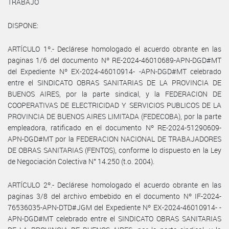
TRABAJO
DISPONE:
ARTÍCULO 1º.- Declárese homologado el acuerdo obrante en las
paginas 1/6 del documento Nº RE-2024-46010689-APN-DGD#MT
del Expediente Nº EX-2024-46010914- -APN-DGD#MT celebrado
entre el SINDICATO OBRAS SANITARIAS DE LA PROVINCIA DE
BUENOS AIRES, por la parte sindical, y la FEDERACION DE
COOPERATIVAS DE ELECTRICIDAD Y SERVICIOS PUBLICOS DE LA
PROVINCIA DE BUENOS AIRES LIMITADA (FEDECOBA), por la parte
empleadora, ratificado en el documento Nº RE-2024-51290609-
APN-DGD#MT por la FEDERACION NACIONAL DE TRABAJADORES
DE OBRAS SANITARIAS (FENTOS), conforme lo dispuesto en la Ley
de Negociación Colectiva N° 14.250 (t.o. 2004).
ARTÍCULO 2º.- Declárese homologado el acuerdo obrante en las
paginas 3/8 del archivo embebido en el documento Nº IF-2024-
76536035-APN-DTD#JGM del Expediente Nº EX-2024-46010914- -
APN-DGD#MT celebrado entre el SINDICATO OBRAS SANITARIAS