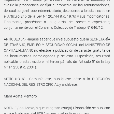
evalúe la procedencia de fijar el promedio de las remuneraciones,
del cual surge el tope indemnizatorio, de acuerdo a lo establecido en
el Artículo 245 de la Ley Nº 20.744 (t.o. 1976) y sus modificatorias.
Finalmente, procédase a la guarda del presente expediente,
conjuntamente con el Convenio Colectivo de Trabajo N° 646/12.
ARTÍCULO 5°.- Hágase saber que en el supuesto que la SECRETARÍA
DE TRABAJO, EMPLEO Y SEGURIDAD SOCIAL del MINISTERIO DE
CAPITAL HUMANO no efectúe la publicación de carácter gratuita de
los instrumentos homologados y de esta Disposición, resultará
aplicable lo establecido en el tercer párrafo del Artículo 5° de la Ley
N° 14.250 (t.o. 2004).
ARTÍCULO 6°.- Comuníquese, publíquese, dése a la DIRECCIÓN
NACIONAL DEL REGISTRO OFICIAL y archívese.
Mara Agata Mentoro
NOTA: El/los Anexo/s que integra/n este(a) Disposición se publican
en la edición web del BORA -www.boletinoficial.gob.ar-