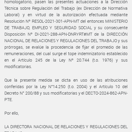
homologatorio, pasen las presentes actuaciones a la Dirección
Técnica sobre Regulación del Trabajo (ex Dirección de Normativa
Laboral) y en virtud de la autorización efectuada mediante
Resolución Nº RESOL-2021-301-APN-MT del entonces MINISTERIO
DE TRABAJO, EMPLEO Y SEGURIDAD SOCIAL y su consecuente
Disposición Nº DI-2021-288-APN-DNRYRT#MT de la DIRECCIÓN
NACIONAL DE RELACIONES Y REGULACIONES DEL TRABAJO y sus
prórrogas, se evalúe la procedencia de fijar el promedio de las
remuneraciones, del cual surge el tope indemnizatorio establecido
en el Artículo 245 de la Ley Nº 20.744 (t.o. 1976) y sus
modificatorias.
Que la presente medida se dicta en uso de las atribuciones
conferidas por la Ley N°14.250 (t.o. 2004) y el Artículo 10 del
Decreto N° 200/88 y sus modificatorias y el DECTO-2024-862-APN-
PTE.
Por ello,
LA DIRECTORA NACIONAL DE RELACIONES Y REGULACIONES DEL