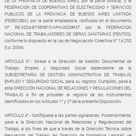
DE LA PROVINCIA DE BUENOS AIRES, por la parte sindical, y la
FEDERACION DE COOPERATIVAS DE ELECTRICIDAD Y SERVICIOS
PUBLICOS DE LA PROVINCIA DE BUENOS AIRES LIMITADA
(FEDECOBA), por la parte empleadora, ratificado en el documento
Nº RE-2024-87385815-APN-DGD#MT por la FEDERACION
NACIONAL DE TRABAJADORES DE OBRAS SANITARIAS (FENTOS),
conforme lo dispuesto en la Ley de Negociación Colectiva N° 14.250
(t.o. 2004).
ARTICULO 3°.- Gírese a la Dirección de Gestión Documental de
Trabajo, Empleo y Seguridad Social dependiente de la
SUBSECRETARÍA DE GESTIÓN ADMINISTRATIVA DE TRABAJO,
EMPLEO Y SEGURIDAD SOCIAL para su registro. Cumplido, pase a
esta DIRECCIÓN NACIONAL DE RELACIONES Y REGULACIONES DEL
TRABAJO a fin de proceder al registro de los instrumentos
identificados en los Artículos 1° y 2º de la presente Disposición.
ARTICULO 4°.- Notifíquese a las partes signatarias. Posteriormente,
pase a la Dirección Nacional de Relaciones y Regulaciones del
Trabajo, a los fines de que a través de la Dirección Técnica sobre
Regulación del Trabajo (ex Dirección de Normativa Laboral), se