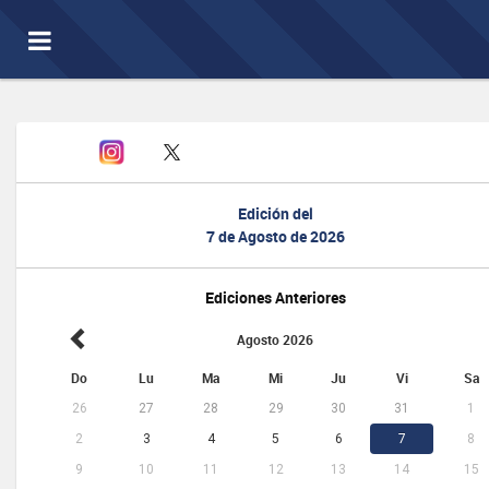
Toggle
navigation
Edición del
7 de Agosto de 2026
Ediciones Anteriores
Agosto 2026
Do
Lu
Ma
Mi
Ju
Vi
Sa
26
27
28
29
30
31
1
2
3
4
5
6
7
8
9
10
11
12
13
14
15