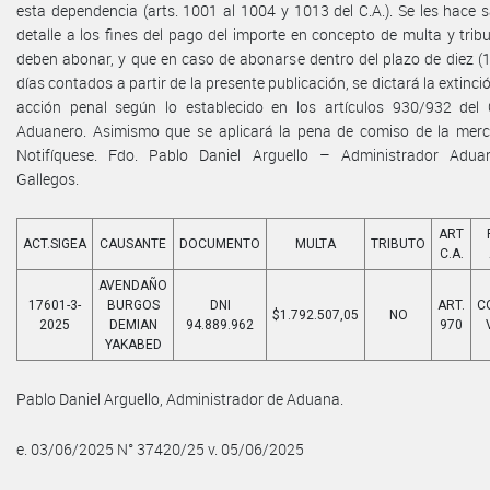
esta dependencia (arts. 1001 al 1004 y 1013 del C.A.). Se les hace s
detalle a los fines del pago del importe en concepto de multa y trib
deben abonar, y que en caso de abonarse dentro del plazo de diez (1
días contados a partir de la presente publicación, se dictará la extinci
acción penal según lo establecido en los artículos 930/932 del
Aduanero. Asimismo que se aplicará la pena de comiso de la merc
Notifíquese. Fdo. Pablo Daniel Arguello – Administrador Adua
Gallegos.
ART
ACT.SIGEA
CAUSANTE
DOCUMENTO
MULTA
TRIBUTO
C.A.
AVENDAÑO
17601-3-
BURGOS
DNI
ART.
C
$1.792.507,05
NO
2025
DEMIAN
94.889.962
970
YAKABED
Pablo Daniel Arguello, Administrador de Aduana.
e. 03/06/2025 N° 37420/25 v. 05/06/2025