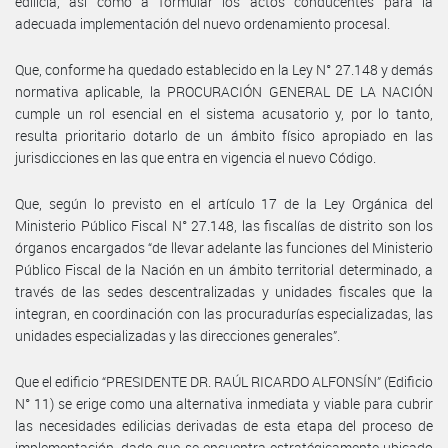
edilicia, así como a formular los actos conducentes para la
adecuada implementación del nuevo ordenamiento procesal.
Que, conforme ha quedado establecido en la Ley N° 27.148 y demás
normativa aplicable, la PROCURACIÓN GENERAL DE LA NACIÓN
cumple un rol esencial en el sistema acusatorio y, por lo tanto,
resulta prioritario dotarlo de un ámbito físico apropiado en las
jurisdicciones en las que entra en vigencia el nuevo Código.
Que, según lo previsto en el artículo 17 de la Ley Orgánica del
Ministerio Público Fiscal N° 27.148, las fiscalías de distrito son los
órganos encargados “de llevar adelante las funciones del Ministerio
Público Fiscal de la Nación en un ámbito territorial determinado, a
través de las sedes descentralizadas y unidades fiscales que la
integran, en coordinación con las procuradurías especializadas, las
unidades especializadas y las direcciones generales”.
Que el edificio “PRESIDENTE DR. RAÚL RICARDO ALFONSÍN” (Edificio
N° 11) se erige como una alternativa inmediata y viable para cubrir
las necesidades edilicias derivadas de esta etapa del proceso de
implementación, dado que se encuentra estratégicamente ubicado