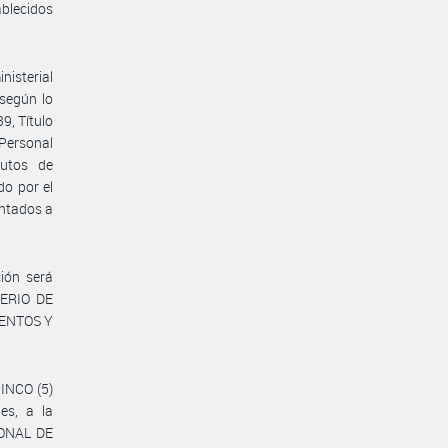
ablecidos
nisterial
 según lo
39, Título
 Personal
tutos de
o por el
ntados a
ión será
TERIO DE
MENTOS Y
CINCO (5)
nes, a la
ONAL DE