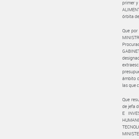
primer 
ALIMENT
órbita d
Que por
MINISTR
Procura
GABINET
design
extraesc
presupue
ámbito d
las que 
Que resu
de jefa 
E INVE
HUMANO
TECNOLO
MINISTE