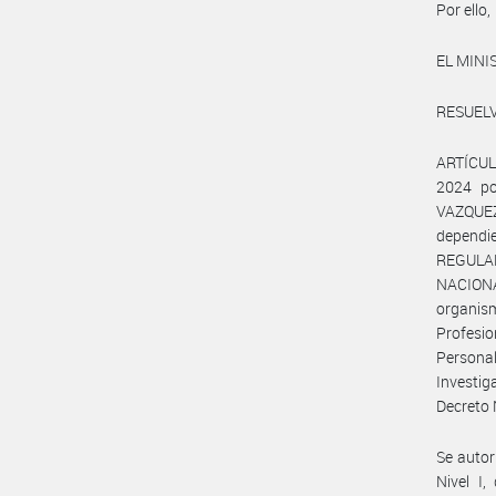
Por ello,
EL MINI
RESUELV
ARTÍCULO
2024 po
VAZQUEZ
depend
REGULA
NACION
organis
Profesio
Personal
Investi
Decreto 
Se autor
Nivel I,