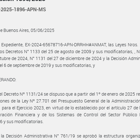
-2025-1896-APN-MS
de Buenos Aires, 05/06/2025
l Expediente, EX-2024-65678716-APN-DRRHH#ANMAT, las Leyes Nros. 
los Decretos N° 1133 del 25 de agosto de 2009 y sus modificatorias, , N
tubre de 2024, N° 1131 del 27 de diciembre de 2024 y la Decisión Admin
el 6 de septiembre de 2019 y sus modificatorias, y
ERANDO:
el Decreto Nº 1131/24 se dispuso que a partir del 1º de enero de 2025 re
iones de la Ley Nº 27.701 del Presupuesto General de la Administració
 para el Ejercicio 2023, en virtud de lo establecido por el artículo 27 de 
tración Financiera y de los Sistemas de Control del Sector Público 
6 y sus modificatorias.
la Decisión Administrativa N° 761/19 se aprobó la estructura organi