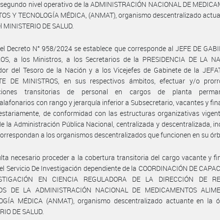
y segundo nivel operativo de la ADMINISTRACIÓN NACIONAL DE MEDIC
OS Y TECNOLOGÍA MÉDICA, (ANMAT), organismo descentralizado actuan
el MINISTERIO DE SALUD.
 el Decreto N° 958/2024 se establece que corresponde al JEFE DE GAB
OS, a los Ministros, a los Secretarios de la PRESIDENCIA DE LA NA
dor del Tesoro de la Nación y a los Vicejefes de Gabinete de la JEF
E DE MINISTROS, en sus respectivos ámbitos, efectuar y/o prorr
aciones transitorias de personal en cargos de planta perma
alafonarios con rango y jerarquía inferior a Subsecretario, vacantes y fi
stariamente, de conformidad con las estructuras organizativas vigent
e la Administración Pública Nacional, centralizada y descentralizada, i
correspondan a los organismos descentralizados que funcionen en su órb
lta necesario proceder a la cobertura transitoria del cargo vacante y f
del Servicio De Investigación dependiente de la COORDINACIÓN DE CAP
STIGACIÓN EN CIENCIA REGULADORA DE LA DIRECCIÓN DE R
S DE LA ADMINISTRACIÓN NACIONAL DE MEDICAMENTOS ALIM
GÍA MÉDICA (ANMAT), organismo descentralizado actuante en la ór
RIO DE SALUD.