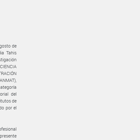
Agosto de
ia Tahis
tigación
CIENCIA
TRACIÓN
ANMAT),
ategoría
orial del
itutos de
o por el
ofesional
 presente