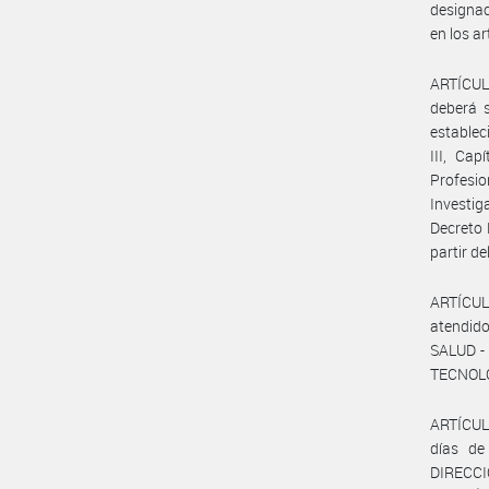
designac
en los a
ARTÍCULO
deberá s
estableci
III, Cap
Profesi
Investi
Decreto 
partir d
ARTÍCUL
atendido
SALUD -
TECNOLO
ARTÍCULO
días de 
DIRECC