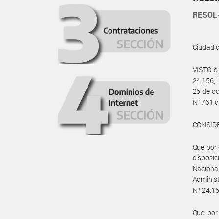
RESOL
Ciudad 
VISTO e
24.156, 
25 de oc
N° 761 d
CONSID
Que por 
disposic
Nacional
Adminis
Nº 24.15
Que por 