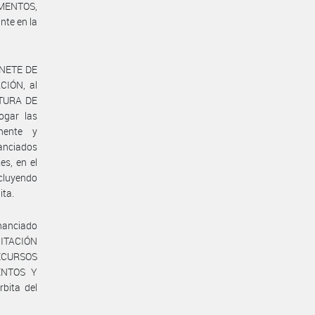
AMENTOS,
te en la
INETE DE
CIÓN, al
ATURA DE
ogar las
nente y
nanciados
es, en el
ncluyendo
ita.
inanciado
ACITACIÓN
ECURSOS
ENTOS Y
bita del