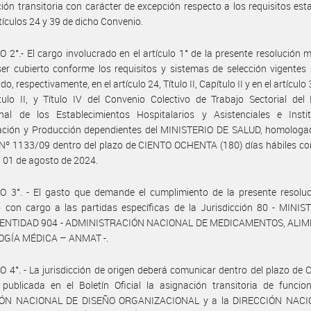
ión transitoria con carácter de excepción respecto a los requisitos est
rtículos 24 y 39 de dicho Convenio.
 2°.- El cargo involucrado en el artículo 1° de la presente resolución mi
er cubierto conforme los requisitos y sistemas de selección vigentes
do, respectivamente, en el artículo 24, Título II, Capítulo II y en el artículo 
ítulo II, y Título IV del Convenio Colectivo de Trabajo Sectorial del
onal de los Establecimientos Hospitalarios y Asistenciales e Insti
gación y Producción dependientes del MINISTERIO DE SALUD, homologad
Nº 1133/09 dentro del plazo de CIENTO OCHENTA (180) días hábiles co
el 01 de agosto de 2024.
O 3°. - El gasto que demande el cumplimiento de la presente resoluc
 con cargo a las partidas específicas de la Jurisdicción 80 - MINIS
 ENTIDAD 904 - ADMINISTRACIÓN NACIONAL DE MEDICAMENTOS, ALI
GÍA MÉDICA – ANMAT -.
 4°. - La jurisdicción de origen deberá comunicar dentro del plazo de 
publicada en el Boletín Oficial la asignación transitoria de funcio
IÓN NACIONAL DE DISEÑO ORGANIZACIONAL y a la DIRECCIÓN NACI