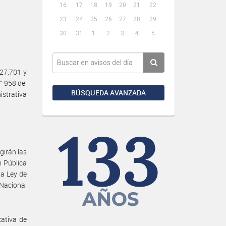
16
17
18
19
20
21
22
23
24
25
26
27
28
29
30
31
1
2
3
4
5
27.701 y
° 958 del
BÚSQUEDA AVANZADA
istrativa
girán las
n Pública
la Ley de
Nacional
zativa de