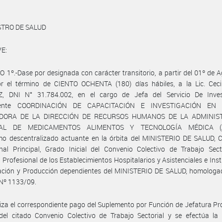
STRO DE SALUD
E:
 1º.-Dase por designada con carácter transitorio, a partir del 01º de 
r el término de CIENTO OCHENTA (180) días hábiles, a la Lic. Cecil
, DNI N° 31.784.002, en el cargo de Jefa del Servicio De Inves
iente COORDINACIÓN DE CAPACITACIÓN E INVESTIGACIÓN EN 
DORA DE LA DIRECCIÓN DE RECURSOS HUMANOS DE LA ADMINIS
AL DE MEDICAMENTOS ALIMENTOS Y TECNOLOGÍA MÉDICA (
mo descentralizado actuante en la órbita del MINISTERIO DE SALUD, C
nal Principal, Grado Inicial del Convenio Colectivo de Trabajo Sect
 Profesional de los Establecimientos Hospitalarios y Asistenciales e Inst
gación y Producción dependientes del MINISTERIO DE SALUD, homologad
Nº 1133/09.
iza el correspondiente pago del Suplemento por Función de Jefatura Pr
 del citado Convenio Colectivo de Trabajo Sectorial y se efectúa la