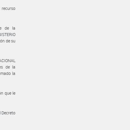
 recurso
e de la
ISTERIO
ón de su
NACIONAL
s de la
mado la
n que le
l Decreto