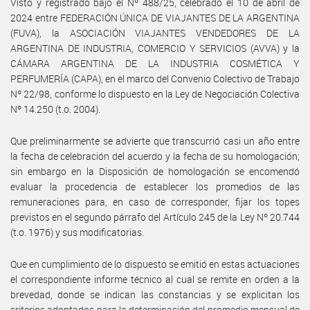
Visto y registrado bajo el Nº 488/25, celebrado el 10 de abril de
2024 entre FEDERACIÓN ÚNICA DE VIAJANTES DE LA ARGENTINA
(FUVA), la ASOCIACIÓN VIAJANTES VENDEDORES DE LA
ARGENTINA DE INDUSTRIA, COMERCIO Y SERVICIOS (AVVA) y la
CÁMARA ARGENTINA DE LA INDUSTRIA COSMÉTICA Y
PERFUMERÍA (CAPA), en el marco del Convenio Colectivo de Trabajo
Nº 22/98, conforme lo dispuesto en la Ley de Negociación Colectiva
Nº 14.250 (t.o. 2004).
Que preliminarmente se advierte que transcurrió casi un año entre
la fecha de celebración del acuerdo y la fecha de su homologación;
sin embargo en la Disposición de homologación se encomendó
evaluar la procedencia de establecer los promedios de las
remuneraciones para, en caso de corresponder, fijar los topes
previstos en el segundo párrafo del Artículo 245 de la Ley Nº 20.744
(t.o. 1976) y sus modificatorias.
Que en cumplimiento de lo dispuesto se emitió en estas actuaciones
el correspondiente informe técnico al cual se remite en orden a la
brevedad, donde se indican las constancias y se explicitan los
criterios adoptados para la determinación del promedio mensual de