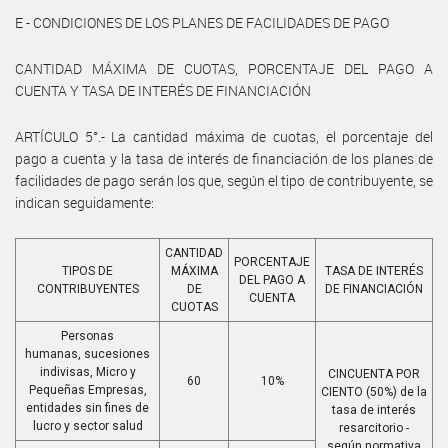
E - CONDICIONES DE LOS PLANES DE FACILIDADES DE PAGO
CANTIDAD MÁXIMA DE CUOTAS, PORCENTAJE DEL PAGO A
CUENTA Y TASA DE INTERÉS DE FINANCIACIÓN
ARTÍCULO 5°.- La cantidad máxima de cuotas, el porcentaje del
pago a cuenta y la tasa de interés de financiación de los planes de
facilidades de pago serán los que, según el tipo de contribuyente, se
indican seguidamente:
CANTIDAD
PORCENTAJE
TIPOS DE
MÁXIMA
TASA DE INTERÉS
DEL PAGO A
CONTRIBUYENTES
DE
DE FINANCIACIÓN
CUENTA
CUOTAS
Personas
humanas, sucesiones
indivisas, Micro y
CINCUENTA POR
60
10%
Pequeñas Empresas,
CIENTO (50%) de la
entidades sin fines de
tasa de interés
lucro y sector salud
resarcitorio -
según normativa