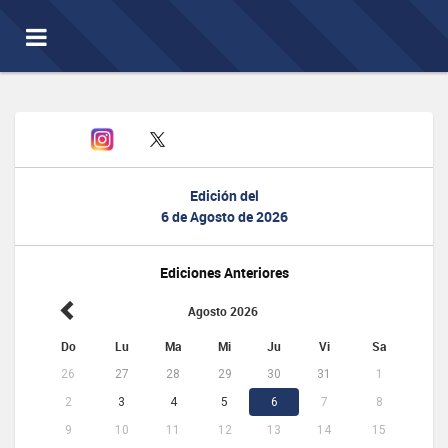
Toggle
navigation
Edición del
6 de Agosto de 2026
Ediciones Anteriores
Agosto 2026
Do
Lu
Ma
Mi
Ju
Vi
Sa
26
27
28
29
30
31
1
2
3
4
5
6
7
8
9
10
11
12
13
14
15