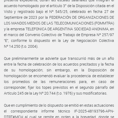
acuerdo homologado por el artículo 3° de la Disposición citada en el
Visto y registrado bajo el Nº 545/25, celebrado en fecha 27 de
Septiembre de 2023 por la FEDERACIÓN DE ORGANIZACIONES DE
LOS MANDOS MEDIOS DE LAS TELECOMUNICACIONES (FOMMTRA)
y la empresa TELEFONICA DE ARGENTINA SOCIEDAD ANONIMA, en
el marco del Convenio Colectivo de Trabajo de Empresa Nº 257/97
“E”, conforme lo dispuesto en la Ley de Negociación Colectiva
Nº 14.250 (t.o. 2004).
Que preliminarmente se advierte que transcurrió más de un año
entre la fecha de celebración de los acuerdos precitados y la fecha
de su homologación; sin embargo, en la Disposición de
homologación se encomendó evaluar la procedencia de establecer
los promedios de las remuneraciones para, en caso de
corresponder, fijar los topes previstos en el segundo párrafo del
Artículo 245 de la Ley Nº 20.744 (t.o. 1976) y sus modificatorias.
Que en cumplimiento de lo dispuesto se emitió en estas actuaciones
el correspondiente informe técnico IF-2025-48193796-APN-
DTRT#MCH al cual se remite en orden a la brevedad, donde se