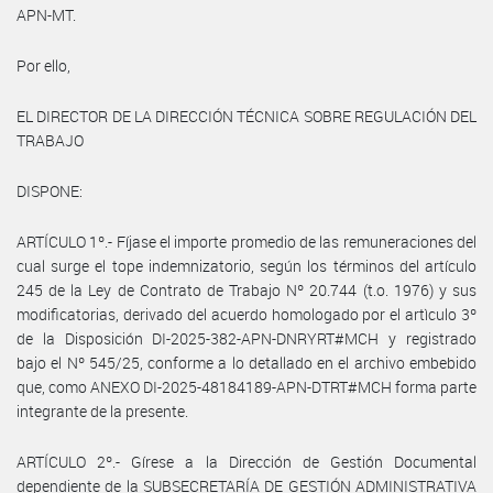
APN-MT.
Por ello,
EL DIRECTOR DE LA DIRECCIÓN TÉCNICA SOBRE REGULACIÓN DEL
TRABAJO
DISPONE:
ARTÍCULO 1º.- Fíjase el importe promedio de las remuneraciones del
cual surge el tope indemnizatorio, según los términos del artículo
245 de la Ley de Contrato de Trabajo Nº 20.744 (t.o. 1976) y sus
modificatorias, derivado del acuerdo homologado por el artìculo 3º
de la Disposición DI-2025-382-APN-DNRYRT#MCH y registrado
bajo el Nº 545/25, conforme a lo detallado en el archivo embebido
que, como ANEXO DI-2025-48184189-APN-DTRT#MCH forma parte
integrante de la presente.
ARTÍCULO 2º.- Gírese a la Dirección de Gestión Documental
dependiente de la SUBSECRETARÍA DE GESTIÓN ADMINISTRATIVA