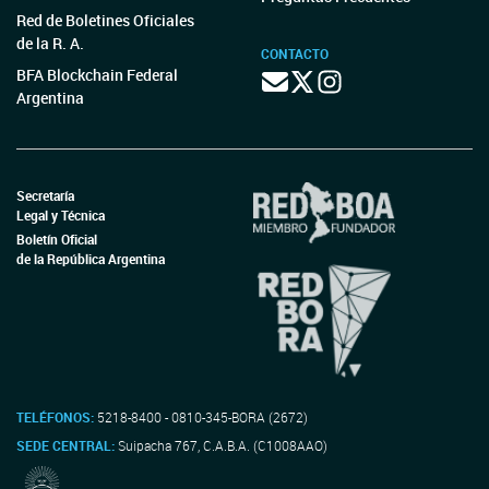
Red de Boletines Oficiales
de la R. A.
CONTACTO
BFA Blockchain Federal
Argentina
Secretaría
Legal y Técnica
Boletín Oficial
de la República Argentina
TELÉFONOS:
5218-8400 - 0810-345-BORA (2672)
SEDE CENTRAL:
Suipacha 767, C.A.B.A. (C1008AAO)