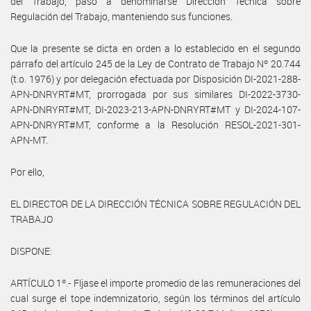
del Trabajo, paso a denominarse Dirección Técnica sobre
Regulación del Trabajo, manteniendo sus funciones.
Que la presente se dicta en orden a lo establecido en el segundo
párrafo del artículo 245 de la Ley de Contrato de Trabajo Nº 20.744
(t.o. 1976) y por delegación efectuada por Disposición DI-2021-288-
APN-DNRYRT#MT, prorrogada por sus similares DI-2022-3730-
APN-DNRYRT#MT, DI-2023-213-APN-DNRYRT#MT y DI-2024-107-
APN-DNRYRT#MT, conforme a la Resolución RESOL-2021-301-
APN-MT.
Por ello,
EL DIRECTOR DE LA DIRECCIÓN TÉCNICA SOBRE REGULACIÓN DEL
TRABAJO
DISPONE:
ARTÍCULO 1º.- Fíjase el importe promedio de las remuneraciones del
cual surge el tope indemnizatorio, según los términos del artículo