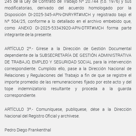
245 de la Ley de Contrato de Trabajo Nº 20.744 (t.o. 1976) y sus
modificatorias, derivado del acuerdo homologado por la
Disposición DI-2025-345-APN-DNRYRT#MCH y registrado bajo el
Nº 504/25, conforme a lo detallado en el archivo embebido que,
como ANEXO DI-2025-53343920-APN-DTRT#MCH forma parte
integrante de la presente.
ARTÍCULO 2º.- Gírese a la Dirección de Gestión Documental
dependiente de la SUBSECRETARÍA DE GESTIÓN ADMINISTRATIVA
DE TRABAJO, EMPLEO Y SEGURIDAD SOCIAL para la intervención
correspondiente. Cumplido ello, pase a la Dirección Nacional de
Relaciones y Regulaciones del Trabajo a fin de que se registre el
importe promedio de las remuneraciones fijado por este acto y del
tope indemnizatorio resultante y proceda a la guarda
correspondiente.
ARTÍCULO 3º.- Comuníquese, publíquese, dése a la Dirección
Nacional del Registro Oficial y archívese.
Pedro Diego Frankenthal