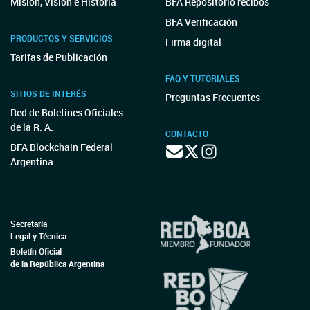
Misión, Visión e Historia
BFA Repositorio recibos
BFA Verificación
PRODUCTOS Y SERVICIOS
Firma digital
Tarifas de Publicación
FAQ Y TUTORIALES
SITIOS DE INTERÉS
Preguntas Frecuentes
Red de Boletines Oficiales
de la R. A.
CONTACTO
BFA Blockchain Federal
Argentina
Secretaría
Legal y Técnica
Boletín Oficial
de la República Argentina