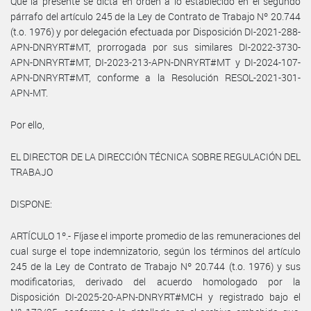
Que la presente se dicta en orden a lo establecido en el segundo
párrafo del artículo 245 de la Ley de Contrato de Trabajo Nº 20.744
(t.o. 1976) y por delegación efectuada por Disposición DI-2021-288-
APN-DNRYRT#MT, prorrogada por sus similares DI-2022-3730-
APN-DNRYRT#MT, DI-2023-213-APN-DNRYRT#MT y DI-2024-107-
APN-DNRYRT#MT, conforme a la Resolución RESOL-2021-301-
APN-MT.
Por ello,
EL DIRECTOR DE LA DIRECCIÓN TÉCNICA SOBRE REGULACIÓN DEL
TRABAJO
DISPONE:
ARTÍCULO 1º.- Fíjase el importe promedio de las remuneraciones del
cual surge el tope indemnizatorio, según los términos del artículo
245 de la Ley de Contrato de Trabajo Nº 20.744 (t.o. 1976) y sus
modificatorias, derivado del acuerdo homologado por la
Disposición DI-2025-20-APN-DNRYRT#MCH y registrado bajo el