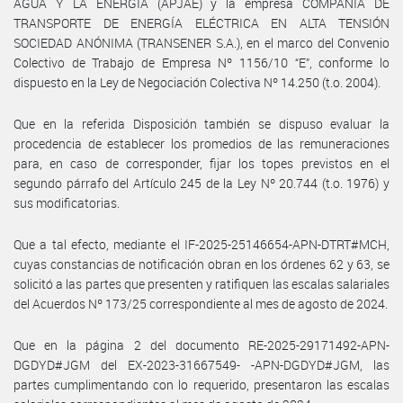
AGUA Y LA ENERGÍA (APJAE) y la empresa COMPAÑIA DE
TRANSPORTE DE ENERGÍA ELÉCTRICA EN ALTA TENSIÓN
SOCIEDAD ANÓNIMA (TRANSENER S.A.), en el marco del Convenio
Colectivo de Trabajo de Empresa Nº 1156/10 “E”, conforme lo
dispuesto en la Ley de Negociación Colectiva Nº 14.250 (t.o. 2004).
Que en la referida Disposición también se dispuso evaluar la
procedencia de establecer los promedios de las remuneraciones
para, en caso de corresponder, fijar los topes previstos en el
segundo párrafo del Artículo 245 de la Ley Nº 20.744 (t.o. 1976) y
sus modificatorias.
Que a tal efecto, mediante el IF-2025-25146654-APN-DTRT#MCH,
cuyas constancias de notificación obran en los órdenes 62 y 63, se
solicitó a las partes que presenten y ratifiquen las escalas salariales
del Acuerdos Nº 173/25 correspondiente al mes de agosto de 2024.
Que en la página 2 del documento RE-2025-29171492-APN-
DGDYD#JGM del EX-2023-31667549- -APN-DGDYD#JGM, las
partes cumplimentando con lo requerido, presentaron las escalas