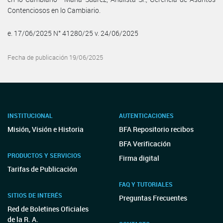
Contenciosos en lo Cambiario.
e. 17/06/2025 N° 41280/25 v. 24/06/2025
Fecha de publicación 19/06/2025
INSTITUCIONAL
AUTENTICACIONES
Misión, Visión e Historia
BFA Repositorio recibos
BFA Verificación
PRODUCTOS Y SERVICIOS
Firma digital
Tarifas de Publicación
FAQ Y TUTORIALES
SITIOS DE INTERÉS
Preguntas Frecuentes
Red de Boletines Oficiales
de la R. A.