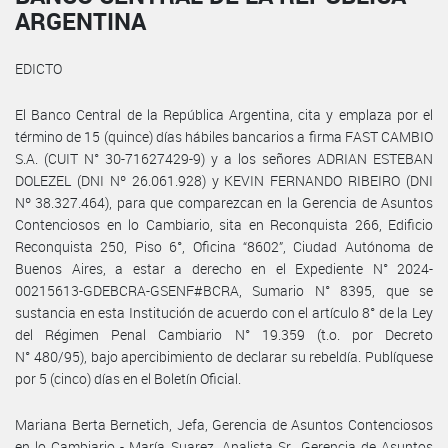
ARGENTINA
EDICTO
El Banco Central de la República Argentina, cita y emplaza por el
término de 15 (quince) días hábiles bancarios a firma FAST CAMBIO
S.A. (CUIT N° 30-71627429-9) y a los señores ADRIAN ESTEBAN
DOLEZEL (DNI Nº 26.061.928) y KEVIN FERNANDO RIBEIRO (DNI
Nº 38.327.464), para que comparezcan en la Gerencia de Asuntos
Contenciosos en lo Cambiario, sita en Reconquista 266, Edificio
Reconquista 250, Piso 6°, Oficina “8602”, Ciudad Autónoma de
Buenos Aires, a estar a derecho en el Expediente N° 2024-
00215613-GDEBCRA-GSENF#BCRA, Sumario N° 8395, que se
sustancia en esta Institución de acuerdo con el artículo 8° de la Ley
del Régimen Penal Cambiario N° 19.359 (t.o. por Decreto
N° 480/95), bajo apercibimiento de declarar su rebeldía. Publíquese
por 5 (cinco) días en el Boletín Oficial.
Mariana Berta Bernetich, Jefa, Gerencia de Asuntos Contenciosos
en lo Cambiario - María Suarez, Analista Sr., Gerencia de Asuntos