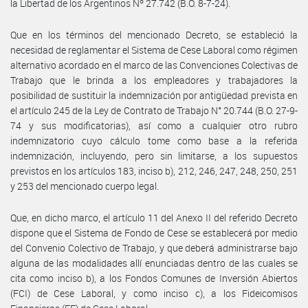
la Libertad de los Argentinos Nº 27.742 (B.O. 8-7-24).
Que en los términos del mencionado Decreto, se estableció la
necesidad de reglamentar el Sistema de Cese Laboral como régimen
alternativo acordado en el marco de las Convenciones Colectivas de
Trabajo que le brinda a los empleadores y trabajadores la
posibilidad de sustituir la indemnización por antigüedad prevista en
el artículo 245 de la Ley de Contrato de Trabajo N° 20.744 (B.O. 27-9-
74 y sus modificatorias), así como a cualquier otro rubro
indemnizatorio cuyo cálculo tome como base a la referida
indemnización, incluyendo, pero sin limitarse, a los supuestos
previstos en los artículos 183, inciso b), 212, 246, 247, 248, 250, 251
y 253 del mencionado cuerpo legal.
Que, en dicho marco, el artículo 11 del Anexo II del referido Decreto
dispone que el Sistema de Fondo de Cese se establecerá por medio
del Convenio Colectivo de Trabajo, y que deberá administrarse bajo
alguna de las modalidades allí enunciadas dentro de las cuales se
cita como inciso b), a los Fondos Comunes de Inversión Abiertos
(FCI) de Cese Laboral, y como inciso c), a los Fideicomisos