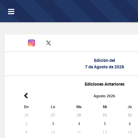
Toggle
navigation
Edición del
7 de Agosto de 2026
Ediciones Anteriores
Agosto 2026
Do
Lu
Ma
Mi
Ju
26
27
28
29
30
2
3
4
5
6
9
10
11
12
13