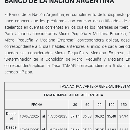
BANCO DE LA NACIÓN ARGENTINA
El Banco de la Nación Argentina, en cumplimiento de lo dispuesto por
hace conocer que los préstamos con caución de certificados de 
adelantos en cuentas corrientes en los cuales los intereses se “perc
Para Usuarios considerados Micro, Pequeña y Mediana Empresa, “
Micro, Pequeña y Mediana Empresa”, corresponderá aplicar, des
correspondiente a 5 días hábiles anteriores al inicio de cada perí
puedan ser considerados Micro, Pequeña y Mediana Empresa, de
“Determinación de la Condición de Micro, Pequeña y Mediana Emp
corresponderá aplicar la Tasa TAMAR correspondiente a 5 días háb
período + 7 ppa.
TASA ACTIVA CARTERA GENERAL (PRESTA
TASA NOMINAL ANUAL ADELANTADA
FECHA
30
60
90
120
150
Desde
13/06/2025
al
17/06/2025
37,14
36,58
36,02
35,48
34,94
el
Desde
17/06/2025
al
18/06/2025
36,44
35,89
35,35
34,83
34,32