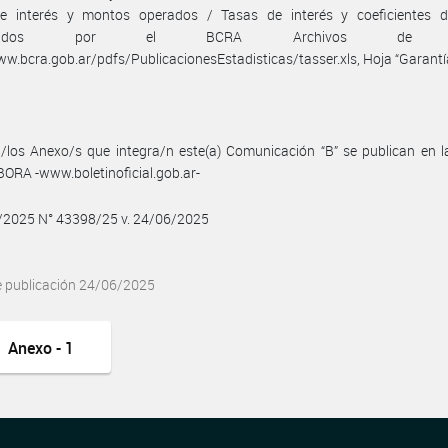
e interés y montos operados / Tasas de interés y coeficientes d
blecidos por el BCRA Archivos de d
ww.bcra.gob.ar/pdfs/PublicacionesEstadisticas/tasser.xls, Hoja “Garantí
/los Anexo/s que integra/n este(a) Comunicación “B” se publican en l
BORA -www.boletinoficial.gob.ar-
6/2025 N° 43398/25 v. 24/06/2025
e publicación 24/06/2025
Anexo - 1