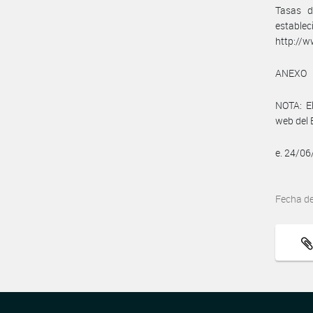
Tasas d
esta
http://w
ANEXO
NOTA: El
web del 
e. 24/0
Fecha d