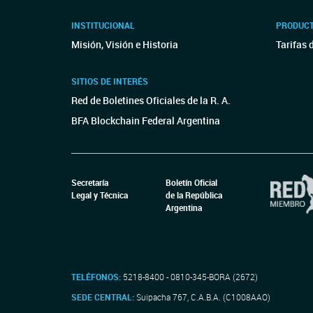
INSTITUCIONAL
PRODUCT
Misión, Visión e Historia
Tarifas 
SITIOS DE INTERÉS
Red de Boletines Oficiales de la R. A.
BFA Blockchain Federal Argentina
Secretaría
Boletín Oficial
Legal y Técnica
de la República
Argentina
TELÉFONOS:
5218-8400 - 0810-345-BORA (2672)
SEDE CENTRAL:
Suipacha 767, C.A.B.A. (C1008AAO)