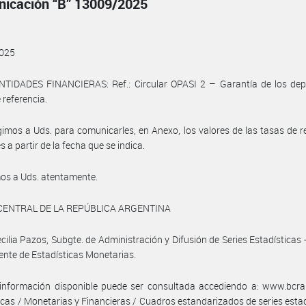
icación “B” 13009/2025
025
NTIDADES FINANCIERAS: Ref.: Circular OPASI 2 – Garantía de los dep
 referencia.
gimos a Uds. para comunicarles, en Anexo, los valores de las tasas de r
s a partir de la fecha que se indica.
os a Uds. atentamente.
CENTRAL DE LA REPÚBLICA ARGENTINA
cilia Pazos, Subgte. de Administración y Difusión de Series Estadísticas 
ente de Estadísticas Monetarias.
información disponible puede ser consultada accediendo a: www.bcra.
icas / Monetarias y Financieras / Cuadros estandarizados de series estad