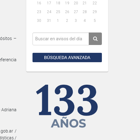
16
17
18
19
20
21
22
23
24
25
26
27
28
29
30
31
1
2
3
4
5
ósitos –
BÚSQUEDA AVANZADA
eferencia
- Adriana
gob.ar /
ísticas /