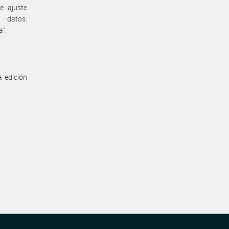
e ajuste
atos:
a”.
a edición