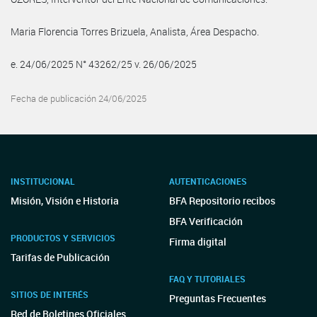
Maria Florencia Torres Brizuela, Analista, Área Despacho.
e. 24/06/2025 N° 43262/25 v. 26/06/2025
Fecha de publicación 24/06/2025
INSTITUCIONAL
AUTENTICACIONES
Misión, Visión e Historia
BFA Repositorio recibos
BFA Verificación
PRODUCTOS Y SERVICIOS
Firma digital
Tarifas de Publicación
FAQ Y TUTORIALES
SITIOS DE INTERÉS
Preguntas Frecuentes
Red de Boletines Oficiales