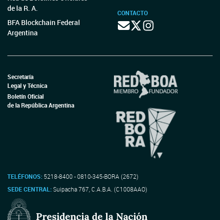
de la R. A.
CONTACTO
BFA Blockchain Federal
Argentina
Secretaría
Legal y Técnica
Boletín Oficial
de la República Argentina
TELÉFONOS:
5218-8400 - 0810-345-BORA (2672)
SEDE CENTRAL:
Suipacha 767, C.A.B.A. (C1008AAO)