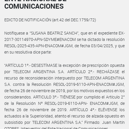
COMUNICACIONES
EDICTO DE NOTIFICACIÓN (art.42 del DEC.1759/72)
Notifíquese a “SUSANA BEATRIZ SANCH”, que en el expediente EX-
2017-30114970-APN-SDYME#ENACOM se ha dictado la resolución
RESOL-2025-435-APN-ENACOM#JGM, de fecha 03/04/2025, y que
en su resolutiva dice parte:
“ARTÍCULO 1º.- DESESTÍMASE la excepción de prescripción opuesta
por TELECOM ARGENTINA S.A. ARTÍCULO 2º.- RECHÁZASE el
recurso de reconsideración interpuesto por TELECOM ARGENTINA
S.A. contra la Resolución RESOL-2019-6110-APN-ENACOM#JGM,
de fecha 26 de noviembre de 2019, por los motivos expuestos en los
considerandos. ARTICULO 3º.- TIÉNESE por cumplido el Artículo 2°
de la Resolución Nº RESOL-2019-6110-APN- ENACOM#JGM, de
fecha 26 de noviembre de 2019. ARTÍCULO 4º.- ELÉVENSE los
actuados a la Superioridad, atento el recurso de alzada opuesto en
subsistido por TELECOM ARGENTINA S.A.” Firmado: Juan Martín
OZORES, Interventor del Ente Nacional de Comunicaciones.