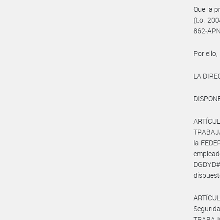
Que la p
(t.o. 20
862-APN
Por ello,
LA DIRE
DISPONE
ARTÍCU
TRABAJA
la FEDE
emplead
DGDYD#J
dispuest
ARTÍCUL
Segurid
TRABAJ