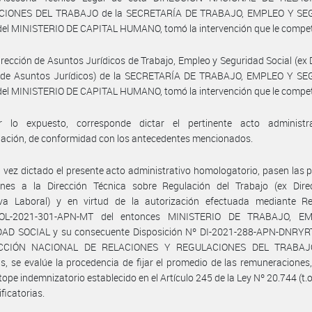
CIONES DEL TRABAJO de la SECRETARÍA DE TRABAJO, EMPLEO Y SE
el MINISTERIO DE CAPITAL HUMANO, tomó la intervención que le compe
irección de Asuntos Jurídicos de Trabajo, Empleo y Seguridad Social (ex 
 de Asuntos Jurídicos) de la SECRETARÍA DE TRABAJO, EMPLEO Y S
el MINISTERIO DE CAPITAL HUMANO, tomó la intervención que le compe
 lo expuesto, corresponde dictar el pertinente acto administr
ación, de conformidad con los antecedentes mencionados.
 vez dictado el presente acto administrativo homologatorio, pasen las 
ones a la Dirección Técnica sobre Regulación del Trabajo (ex Dire
va Laboral) y en virtud de la autorización efectuada mediante Re
OL-2021-301-APN-MT del entonces MINISTERIO DE TRABAJO, E
AD SOCIAL y su consecuente Disposición Nº DI-2021-288-APN-DNRY
ECCIÓN NACIONAL DE RELACIONES Y REGULACIONES DEL TRABAJ
s, se evalúe la procedencia de fijar el promedio de las remuneraciones,
 tope indemnizatorio establecido en el Artículo 245 de la Ley Nº 20.744 (t.o
ficatorias.