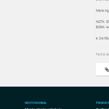
Mara Ag
NOTA: El
BORA -ww
e. 24/0
Fecha d
INSTITUCIONAL
PRODUCT