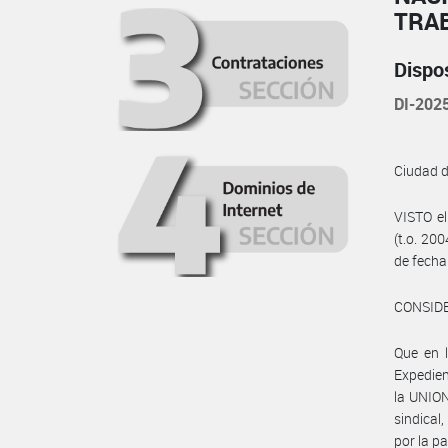
TRA
Dispo
DI-20
Ciudad 
VISTO e
(t.o. 20
de fecha
CONSID
Que en 
Expedie
la UNIO
sindica
por la p