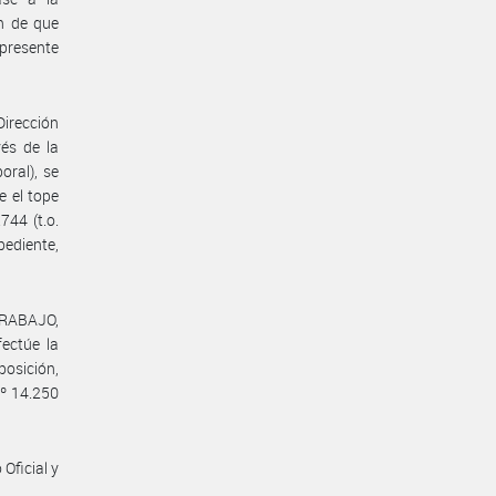
 de que
presente
Dirección
vés de la
oral), se
e el tope
744 (t.o.
pediente,
TRABAJO,
ctúe la
osición,
Nº 14.250
Oficial y