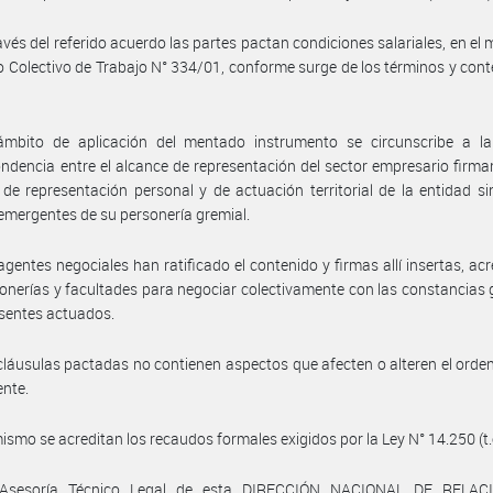
avés del referido acuerdo las partes pactan condiciones salariales, en el 
 Colectivo de Trabajo N° 334/01, conforme surge de los términos y cont
ámbito de aplicación del mentado instrumento se circunscribe a la 
ndencia entre el alcance de representación del sector empresario firman
de representación personal y de actuación territorial de la entidad si
emergentes de su personería gremial.
agentes negociales han ratificado el contenido y firmas allí insertas, ac
onerías y facultades para negociar colectivamente con las constancias
esentes actuados.
cláusulas pactadas no contienen aspectos que afecten o alteren el ord
ente.
ismo se acreditan los recaudos formales exigidos por la Ley N° 14.250 (t.
 Asesoría Técnico Legal de esta DIRECCIÓN NACIONAL DE RELAC