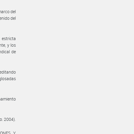
marco del
enido del
estricta
te, y los
ndical de
reditando
 glosadas
enamiento
o. 2004).
IONES Y