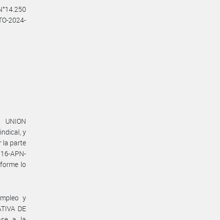
 N°14.250
CTO-2024-
a UNION
dical, y
la parte
116-APN-
forme lo
Empleo y
ATIVA DE
se a la