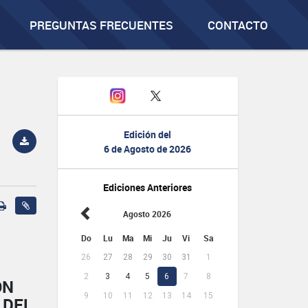
PREGUNTAS FRECUENTES
CONTACTO
Edición del
6 de Agosto de 2026
Ediciones Anteriores
Agosto 2026
Do
Lu
Ma
Mi
Ju
Vi
Sa
26
27
28
29
30
31
1
2
3
4
5
6
7
8
ÓN
9
10
11
12
13
14
15
 DEL