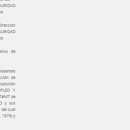
GURIDAD
te.
Dirección
EGURIDAD
te.
ativo de
presentes
cción de
solución
MPLEO Y
RT#MT de
O y sus
 del cual
. 1976) y