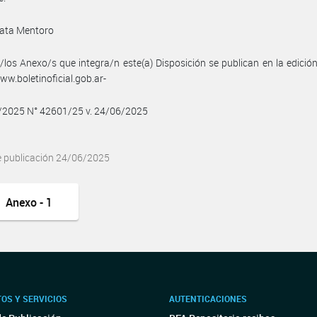
ata Mentoro
/los Anexo/s que integra/n este(a) Disposición se publican en la edició
w.boletinoficial.gob.ar-
6/2025 N° 42601/25 v. 24/06/2025
e publicación 24/06/2025
Anexo - 1
OS Y SERVICIOS
AUTENTICACIONES