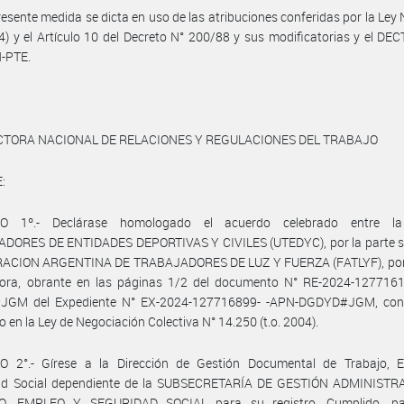
resente medida se dicta en uso de las atribuciones conferidas por la Ley
04) y el Artículo 10 del Decreto N° 200/88 y sus modificatorias y el DE
-PTE.
CTORA NACIONAL DE RELACIONES Y REGULACIONES DEL TRABAJO
:
LO 1º.- Declárase homologado el acuerdo celebrado entre l
DORES DE ENTIDADES DEPORTIVAS Y CIVILES (UTEDYC), por la parte sin
RACION ARGENTINA DE TRABAJADORES DE LUZ Y FUERZA (FATLYF), por 
ora, obrante en las páginas 1/2 del documento N° RE-2024-127716
GM del Expediente N° EX-2024-127716899- -APN-DGDYD#JGM, con
o en la Ley de Negociación Colectiva N° 14.250 (t.o. 2004).
O 2°.- Gírese a la Dirección de Gestión Documental de Trabajo, 
ad Social dependiente de la SUBSECRETARÍA DE GESTIÓN ADMINISTR
O, EMPLEO Y SEGURIDAD SOCIAL para su registro. Cumplido, pa