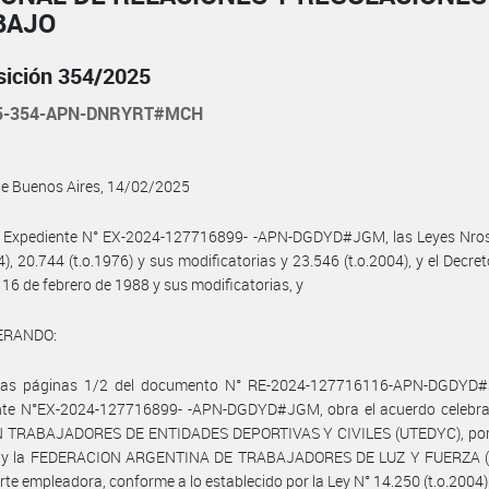
BAJO
sición 354/2025
25-354-APN-DNRYRT#MCH
de Buenos Aires, 14/02/2025
l Expediente N° EX-2024-127716899- -APN-DGDYD#JGM, las Leyes Nros
04), 20.744 (t.o.1976) y sus modificatorias y 23.546 (t.o.2004), y el Decre
 16 de febrero de 1988 y sus modificatorias, y
ERANDO:
las páginas 1/2 del documento N° RE-2024-127716116-APN-DGDYD
nte N°EX-2024-127716899- -APN-DGDYD#JGM, obra el acuerdo celebra
N TRABAJADORES DE ENTIDADES DEPORTIVAS Y CIVILES (UTEDYC), por 
l, y la FEDERACION ARGENTINA DE TRABAJADORES DE LUZ Y FUERZA (
arte empleadora, conforme a lo establecido por la Ley N° 14.250 (t.o.2004)