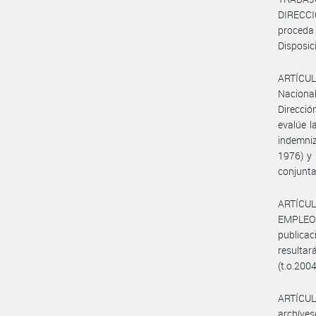
DIRECC
proceda
Disposic
ARTÍCULO
Nacional
Direcció
evalúe l
indemniz
1976) y 
conjunta
ARTÍCUL
EMPLEO
publica
resultar
(t.o.2004
ARTÍCULO
archíves