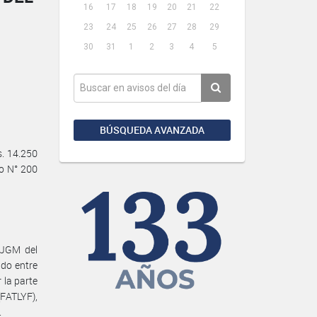
16
17
18
19
20
21
22
23
24
25
26
27
28
29
30
31
1
2
3
4
5
BÚSQUEDA AVANZADA
. 14.250
to N° 200
#JGM del
do entre
la parte
FATLYF),
.