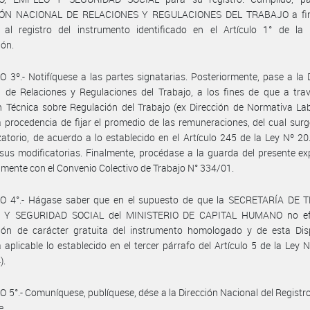
IÓN NACIONAL DE RELACIONES Y REGULACIONES DEL TRABAJO a fin
 al registro del instrumento identificado en el Artículo 1° de la 
ión.
 3º.- Notifíquese a las partes signatarias. Posteriormente, pase a la 
 de Relaciones y Regulaciones del Trabajo, a los fines de que a tra
n Técnica sobre Regulación del Trabajo (ex Dirección de Normativa Lab
a procedencia de fijar el promedio de las remuneraciones, del cual surg
atorio, de acuerdo a lo establecido en el Artículo 245 de la Ley Nº 20.
sus modificatorias. Finalmente, procédase a la guarda del presente ex
mente con el Convenio Colectivo de Trabajo N° 334/01.
O 4°.- Hágase saber que en el supuesto de que la SECRETARÍA DE 
 Y SEGURIDAD SOCIAL del MINISTERIO DE CAPITAL HUMANO no efe
ción de carácter gratuita del instrumento homologado y de esta Disp
á aplicable lo establecido en el tercer párrafo del Artículo 5 de la Ley 
).
 5°.- Comuníquese, publíquese, dése a la Dirección Nacional del Registro 
e.