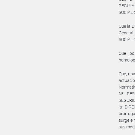
REGULA
SOCIAL d
Que la D
General
SOCIAL d
Que por
homolog
Que, una
actuaci
Normati
Nº RES
SEGURID
la DIR
prórroga
surge el
sus modi