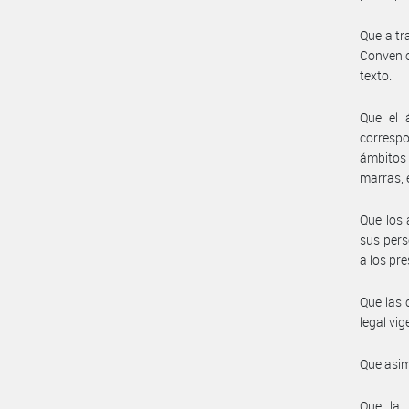
Que a tr
Convenio
texto.
Que el 
correspo
ámbitos 
marras, 
Que los 
sus pers
a los pr
Que las 
legal vig
Que asim
Que la