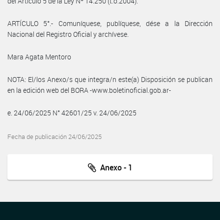
del Artículo 5 de la Ley Nº 14.250 (t.o.2004).
ARTÍCULO 5°.- Comuníquese, publíquese, dése a la Dirección
Nacional del Registro Oficial y archívese.
Mara Agata Mentoro
NOTA: El/los Anexo/s que integra/n este(a) Disposición se publican
en la edición web del BORA -www.boletinoficial.gob.ar-
e. 24/06/2025 N° 42601/25 v. 24/06/2025
Fecha de publicación 24/06/2025
Anexo - 1