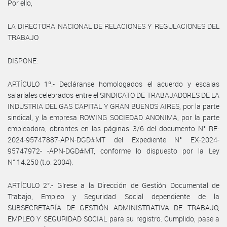
Por ello,
LA DIRECTORA NACIONAL DE RELACIONES Y REGULACIONES DEL
TRABAJO
DISPONE:
ARTÍCULO 1º.- Decláranse homologados el acuerdo y escalas
salariales celebrados entre el SINDICATO DE TRABAJADORES DE LA
INDUSTRIA DEL GAS CAPITAL Y GRAN BUENOS AIRES, por la parte
sindical, y la empresa ROWING SOCIEDAD ANONIMA, por la parte
empleadora, obrantes en las páginas 3/6 del documento N° RE-
2024-95747887-APN-DGD#MT del Expediente N° EX-2024-
95747972- -APN-DGD#MT, conforme lo dispuesto por la Ley
N° 14.250 (t.o. 2004).
ARTÍCULO 2°.- Gírese a la Dirección de Gestión Documental de
Trabajo, Empleo y Seguridad Social dependiente de la
SUBSECRETARÍA DE GESTIÓN ADMINISTRATIVA DE TRABAJO,
EMPLEO Y SEGURIDAD SOCIAL para su registro. Cumplido, pase a