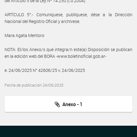
del Artículo 5 de la Ley Nº 14.250 (t.o.2004).
ARTÍCULO 5°.- Comuníquese, publíquese, dése a la Dirección
Nacional del Registro Oficial y archívese.
Mara Agata Mentoro
NOTA: El/los Anexo/s que integra/n este(a) Disposición se publican
en la edición web del BORA -www.boletinoficial.gob.ar-
e. 24/06/2025 N° 42606/25 v. 24/06/2025
Fecha de publicación 24/06/2025
Anexo - 1