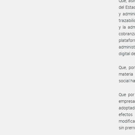
Que, asi
del Estad
y admini
trazabili
y la adm
cobranza
platafo
administ
digital 
Que, por
materia 
social h
Que por
empresa
adoptad
efectos
modifica
sin prer