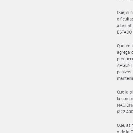
Que, si 
dificul
alternat
ESTADO
Que en e
agrega q
producc
ARGENTIN
pasivos
mantenim
Que la s
la compa
NACION
($22.400
Que, as
y de la