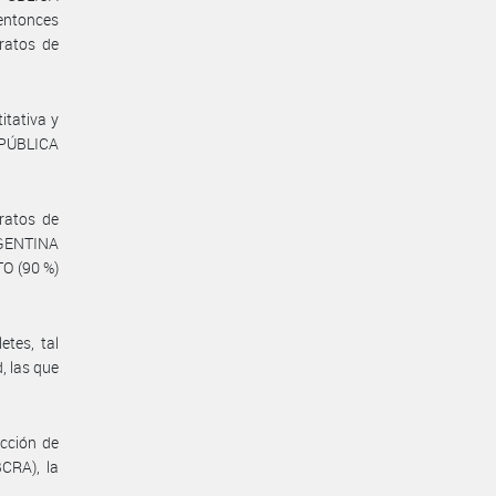
entonces
ratos de
itativa y
EPÚBLICA
ratos de
RGENTINA
O (90 %)
etes, tal
, las que
ucción de
CRA), la