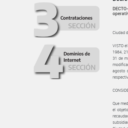
DECTO-
operati
Ciudad 
VISTO e
1984, 21
31 de ma
modifica
agosto 
respecti
CONSID
Que med
el objet
recaud
subsidi