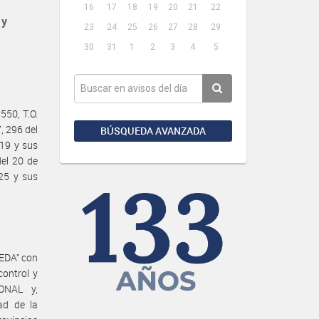
16
17
18
19
20
21
22
 y
23
24
25
26
27
28
29
30
31
1
2
3
4
5
50, T.O.
, 296 del
BÚSQUEDA AVANZADA
019 y sus
del 20 de
25 y sus
EDA” con
control y
ONAL y,
ad de la