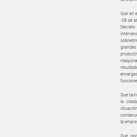
Que en e
-28 de a
Decreto
interven
sobredim
grandes 
product
maquina
resultad
enverga
funcione
Que tamb
la cita
situaci
consecue
la empre
Que, op