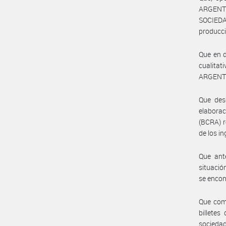
ARGENTI
SOCIEDA
producci
Que en d
cualita
ARGENTIN
Que desd
elabora
(BCRA) 
de los i
Que ante
situació
se encon
Que como
billete
sociedad