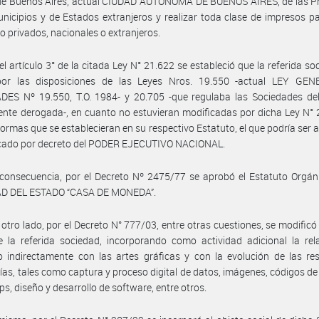
de Buenos Aires, actual CIUDAD AUTÓNOMA DE BUENOS AIRES, de las Pr
nicipios y de Estados extranjeros y realizar toda clase de impresos p
 o privados, nacionales o extranjeros.
el artículo 3° de la citada Ley N° 21.622 se estableció que la referida so
 por las disposiciones de las Leyes Nros. 19.550 -actual LEY GE
DES Nº 19.550, T.O. 1984- y 20.705 -que regulaba las Sociedades del
nte derogada-, en cuanto no estuvieran modificadas por dicha Ley N° 
normas que se establecieran en su respectivo Estatuto, el que podría ser
icado por decreto del PODER EJECUTIVO NACIONAL.
consecuencia, por el Decreto Nº 2475/77 se aprobó el Estatuto Orgán
D DEL ESTADO “CASA DE MONEDA”.
 otro lado, por el Decreto N° 777/03, entre otras cuestiones, se modificó 
e la referida sociedad, incorporando como actividad adicional la re
o indirectamente con las artes gráficas y con la evolución de las re
ías, tales como captura y proceso digital de datos, imágenes, códigos de
ps, diseño y desarrollo de software, entre otros.