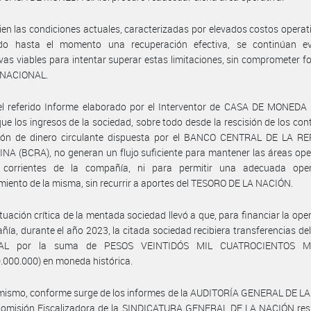
bien las condiciones actuales, caracterizadas por elevados costos operat
tado hasta el momento una recuperación efectiva, se continúan e
ivas viables para intentar superar estas limitaciones, sin comprometer f
 NACIONAL.
l referido Informe elaborado por el Interventor de CASA DE MONEDA S
ue los ingresos de la sociedad, sobre todo desde la rescisión de los con
ión de dinero circulante dispuesta por el BANCO CENTRAL DE LA R
A (BCRA), no generan un flujo suficiente para mantener las áreas ope
 corrientes de la compañía, ni para permitir una adecuada ope
iento de la misma, sin recurrir a aportes del TESORO DE LA NACIÓN.
ituación crítica de la mentada sociedad llevó a que, para financiar la ope
ñía, durante el año 2023, la citada sociedad recibiera transferencias d
AL por la suma de PESOS VEINTIDÓS MIL CUATROCIENTOS M
.000.000) en moneda histórica.
imismo, conforme surge de los informes de la AUDITORÍA GENERAL DE L
 Comisión Fiscalizadora de la SINDICATURA GENERAL DE LA NACIÓN res