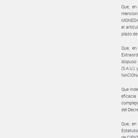
Que, en
mencion
MONEDA” 
el artíc
plazo de
Que, en
Extraor
dispus
(S.A.U.
NACION
Que inde
eficaci
compleji
del Decr
Que, en 
Estatuto
de CIENT