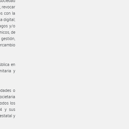
 Sociedad
r, revocar
os con la
a digital;
pagos y/o
nicos, de
gestión,
tercambio
ública en
nitaria y
edades o
cietaria
odos los
84 y sus
estatal y