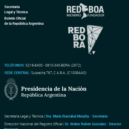
Secretaría
Legal y Técnica
Boletín Oficial
de la República Argentina
TELÉFONOS:
5218-8400 - 0810-345-BORA (2672)
SEDE CENTRAL:
Suipacha 767, C.A.B.A. (C1008AAO)
Secretaría Legal y Técnica |
Dra. María Ibarzabal Murphy - Secretaria
Dirección Nacional del Registro Oficial |
Dr. Walter Rubén Gonzalez - Director
Nacional