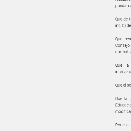
puedan c
Que de t
inc. b) 
Que res
Consejo
normativ
Que la
interven
Que el s
Que la 
Educació
modifica
Por ello,