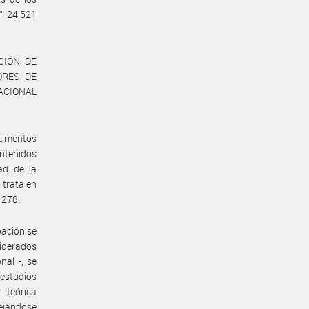
° 24.521
ACIÓN DE
ORES DE
NACIONAL
ocumentos
ntenidos
ad de la
 trata en
 278.
bación se
siderados
nal -, se
estudios
 teórica
dejándose