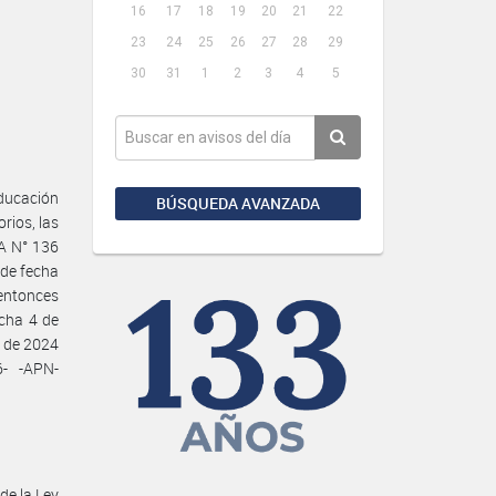
16
17
18
19
20
21
22
23
24
25
26
27
28
29
30
31
1
2
3
4
5
Educación
BÚSQUEDA AVANZADA
rios, las
A N° 136
 de fecha
entonces
cha 4 de
e de 2024
- -APN-
de la Ley