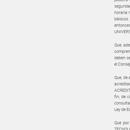
segurida
horaria 
básicos 
entonc
UNIVERS
Que, ade
compren
deben se
el Conse
Que, de 
acredi
ACREDIT
fin, de 
consulta
Ley de E
Que por
TECNOLOG