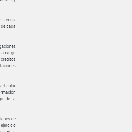
isterios,
 de cada
igaciones
 a cargo
créditos
taciones
articular
ormación
go de la
planes de
ejercicio
salud, la