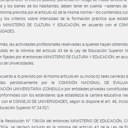
d y los bienes de los habitantes, deben tener en cuenta —además de 
mínima prevista por el artículo 42 de la misma norma— los contenidos cur
y los criterios sobre intensidad de la formación práctica que establ
es MINISTERIO DE CULTURA Y EDUCACIÓN, en acuerdo con el CON
IDADES.
más, las actividades profesionales reservadas a quienes hayan obtenido 
dido en la nómina del artículo 43 de la Ley de Educación Superior N
r fijadas por el entonces MINISTERIO DE CULTURA Y EDUCACIÓN, en acu
jo de Universidades.
acuerdo a lo previsto por el mismo artículo en su inciso b) tales carreras 
tadas periódicamente por la COMISIÓN NACIONAL DE EVALU
ACIÓN UNIVERSITARIA (CONEAU) o por entidades privadas constituidas
conformidad con los estándares que establezca la cartera educativa na
 con el CONSEJO DE UNIVERSIDADES, según lo dispone el art. 46, inciso
ducación Superior N° 24.521.
 la Resolución N° 136/04 del entonces MINISTERIO DE EDUCACIÓN, C
ÍA, se declaró incluido en la nómina del artículo 43 de la Ley de E