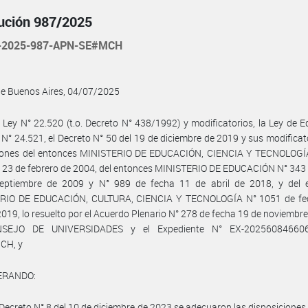
ución 987/2025
-2025-987-APN-SE#MCH
de Buenos Aires, 04/07/2025
 Ley N° 22.520 (t.o. Decreto N° 438/1992) y modificatorios, la Ley de 
 N° 24.521, el Decreto N° 50 del 19 de diciembre de 2019 y sus modificato
iones del entonces MINISTERIO DE EDUCACIÓN, CIENCIA Y TECNOLOGÍ
 23 de febrero de 2004, del entonces MINISTERIO DE EDUCACIÓN N° 343
eptiembre de 2009 y N° 989 de fecha 11 de abril de 2018, y del 
RIO DE EDUCACIÓN, CULTURA, CIENCIA Y TECNOLOGÍA N° 1051 de fe
 2019, lo resuelto por el Acuerdo Plenario N° 278 de fecha 19 de noviembr
NSEJO DE UNIVERSIDADES y el Expediente N° EX-202560846606
CH, y
ERANDO:
Decreto N° 8 del 10 de diciembre de 2023 se adecuaron las disposiciones 