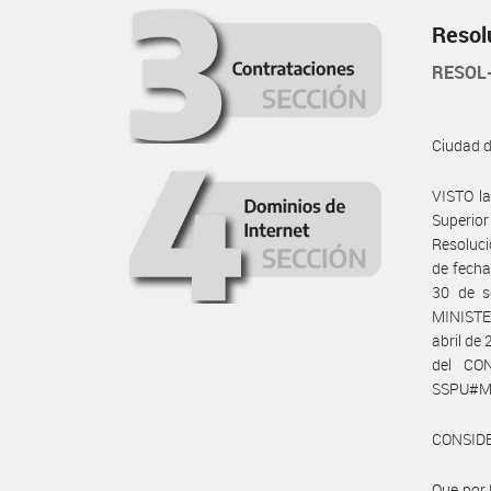
Resol
RESOL
Ciudad 
VISTO la
Superior
Resoluc
de fecha
30 de s
MINISTE
abril de
del CO
SSPU#M
CONSID
Que por 