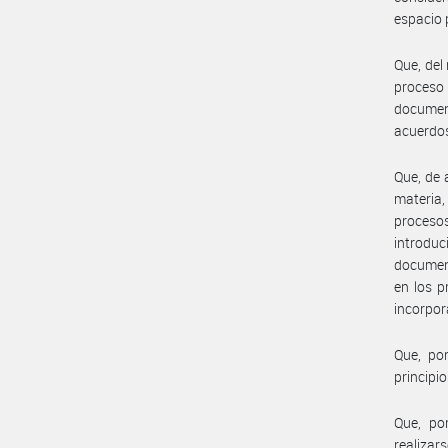
espacio 
Que, del
proceso 
document
acuerdo
Que, de 
materia,
proceso
introdu
document
en los p
incorpor
Que, por
principi
Que, po
realiza