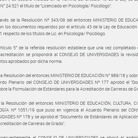
 N° 24.521 el título de “Licenciado en Psicología/ Psicólogo”.
ravés de la Resolución Nº 343/09 del entonces MINISTERIO DE EDUC
n los documentos requeridos por el artículo 43 de la Ley de Educación
 respecto de los títulos de Lic. en Psicología/ Psicólogo.
rtículo 5° de la referida resolución establece que una vez completado 
e acreditación se propondrá al CONSEJO DE UNIVERSIDADES la revisió
tos aprobados por dicha norma.
la Resolución del entonces MINISTERIO DE EDUCACIÓN N° 989/18 y sobr
erdo Plenario del CONSEJO DE UNIVERSIDADES Nº 177 aprobó el “D
bre la Formulación de Estándares para la Acreditación de Carreras de G
 la Resolución del entonces MINISTERIO DE EDUCACIÓN, CULTURA, C
GÍA Nº 1051/19 que puso en vigencia el Acuerdo Plenario del CO
IDADES Nº 178 y se aprobó el “Documento de Estándares de Aplicación
Acreditación de Carreras de Grado”.
nsecuentemente, el CONSEJO DE UNIVERSIDADES se abocó al análisi