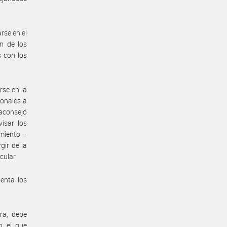
rse en el
ón de los
 con los
rse en la
ionales a
aconsejó
isar los
imiento –
gir de la
cular.
uenta los
ra, debe
n el que