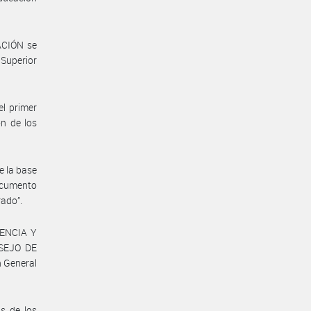
ACIÓN se
 Superior
el primer
n de los
e la base
ocumento
rado”.
IENCIA Y
NSEJO DE
 General
s de los