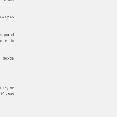
s 43 y 46
s por el
an en la
 debida
a Ley de
019 y sus