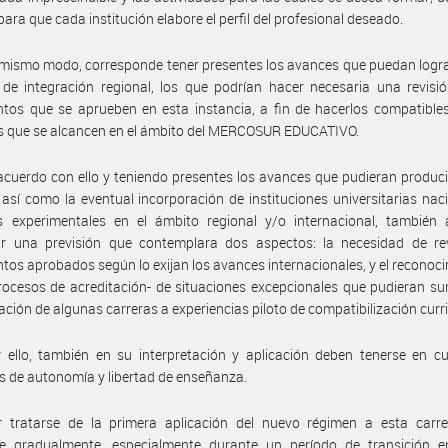
para que cada institución elabore el perfil del profesional deseado.
 mismo modo, corresponde tener presentes los avances que puedan logra
de integración regional, los que podrían hacer necesaria una revisi
os que se aprueben en esta instancia, a fin de hacerlos compatibles
s que se alcancen en el ámbito del MERCOSUR EDUCATIVO.
acuerdo con ello y teniendo presentes los avances que pudieran produci
 así como la eventual incorporación de instituciones universitarias nac
s experimentales en el ámbito regional y/o internacional, también 
cir una previsión que contemplara dos aspectos: la necesidad de rev
os aprobados según lo exijan los avances internacionales, y el reconoc
rocesos de acreditación- de situaciones excepcionales que pudieran sur
ación de algunas carreras a experiencias piloto de compatibilización curri
 ello, también en su interpretación y aplicación deben tenerse en c
os de autonomía y libertad de enseñanza.
r tratarse de la primera aplicación del nuevo régimen a esta carre
rse gradualmente, especialmente durante un período de transición e