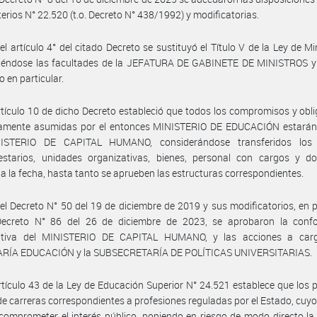
terios N° 22.520 (t.o. Decreto N° 438/1992) y modificatorias.
el artículo 4° del citado Decreto se sustituyó el Título V de la Ley de Min
ciéndose las facultades de la JEFATURA DE GABINETE DE MINISTROS y
o en particular.
rtículo 10 de dicho Decreto estableció que todos los compromisos y obl
amente asumidas por el entonces MINISTERIO DE EDUCACIÓN estarán
ISTERIO DE CAPITAL HUMANO, considerándose transferidos los 
estarios, unidades organizativas, bienes, personal con cargos y do
 a la fecha, hasta tanto se aprueben las estructuras correspondientes.
el Decreto N° 50 del 19 de diciembre de 2019 y sus modificatorios, en p
Decreto N° 86 del 26 de diciembre de 2023, se aprobaron la conf
ativa del MINISTERIO DE CAPITAL HUMANO, y las acciones a car
RÍA EDUCACIÓN y la SUBSECRETARÍA DE POLÍTICAS UNIVERSITARIAS.
rtículo 43 de la Ley de Educación Superior N° 24.521 establece que los 
de carreras correspondientes a profesiones reguladas por el Estado, cuyo 
comprometer el interés público, poniendo en riesgo de modo directo la 