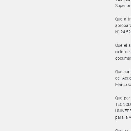
Superior
Que a t
aprobaro
N° 24.521
Que el a
ciclo d
documen
Que por 
del Acu
Marco so
Que por
TECNOLO
UNIVERS
para la 
Que, co