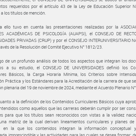
tos requeridos por el artículo 43 de la Ley de Educación Superior N
 a los títulos de mención.
a ello tuvo en cuenta las presentaciones realizadas por la ASOCI
ES ACADÉMICAS DE PSICOLOGÍA (AUAPSI), el CONSEJO DE RECT
IDADES PRIVADAS (CRUP) y por el CONSEJO INTERUNIVERSITARIO 
través de la Resolución del Comité Ejecutivo N° 1812/23.
go de un profundo análisis de todos los aspectos que integran los d
os a su estudio, el CONSEJO DE UNIVERSIDADES definió los Co
ares Básicos, la Carga Horaria Mínima, los Criterios sobre Intensid
n Práctica y los Estándares para la Acreditación de la carrera de que se
ón plenaria del 19 de noviembre de 2024, mediante el Acuerdo Plenario N°
uanto a la definición de los Contenidos Curriculares Básicos cuya apro
ntendidos como aquellos que las carreras deberán cumplir por ser con
es para que los títulos sean reconocidos con vistas a la validez nacio
na matriz de la cual derivan lineamientos curriculares y planes de 
s, en la que los contenidos integran la información conceptual y
ada imprescindible y las actividades para las cuales se desea formar; 