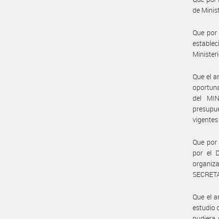
de Minis
Que por 
estable
Ministeri
Que el a
oportun
del MIN
presupu
vigentes
Que por 
por el 
organiz
SECRETA
Que el a
estudio 
pudiera 