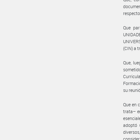
documen
respecto
Que par
UNIDAD
UNIVERS
(CIN) a 
Que, lue
sometid
Curricul
Formació
su reuni
Que en c
trata– e
esencial
adoptó u
diverso
consider