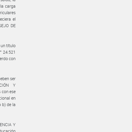
la carga
riculares
eciera el
SEJO DE
un título
° 24.521
erdo con
deben ser
ACIÓN Y
 con ese
cional en
 b) de la
IENCIA Y
ducación