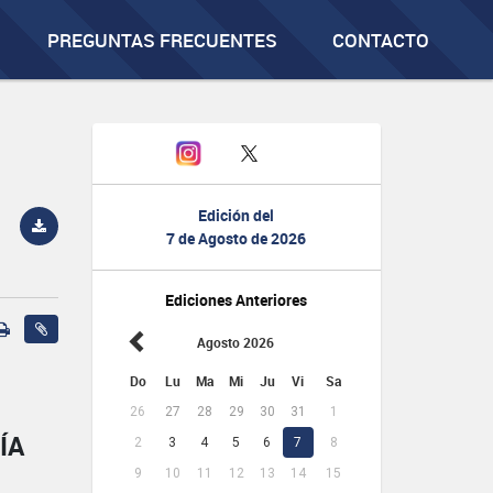
PREGUNTAS FRECUENTES
CONTACTO
Edición del
7 de Agosto de 2026
Ediciones Anteriores
Agosto 2026
Do
Lu
Ma
Mi
Ju
Vi
Sa
26
27
28
29
30
31
1
ÍA
2
3
4
5
6
7
8
9
10
11
12
13
14
15