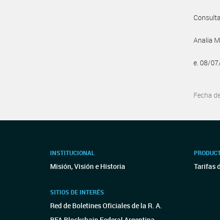
Consult
Analia M
e. 08/0
Fecha d
INSTITUCIONAL
PRODUCT
Misión, Visión e Historia
Tarifas 
SITIOS DE INTERÉS
Red de Boletines Oficiales de la R. A.
BFA Blockchain Federal Argentina