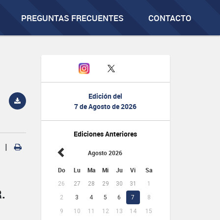
PREGUNTAS FRECUENTES
CONTACTO
Edición del
7 de Agosto de 2026
Ediciones Anteriores
|
Agosto 2026
Do
Lu
Ma
Mi
Ju
Vi
Sa
26
27
28
29
30
31
1
.
2
3
4
5
6
7
8
9
10
11
12
13
14
15