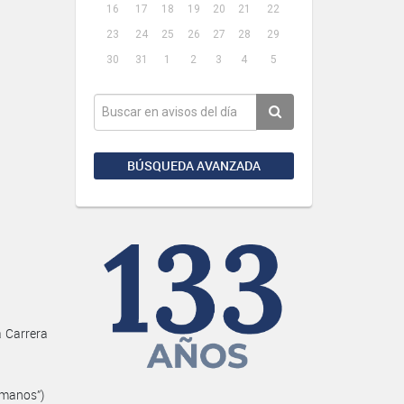
16
17
18
19
20
21
22
23
24
25
26
27
28
29
30
31
1
2
3
4
5
BÚSQUEDA AVANZADA
a Carrera
umanos”)