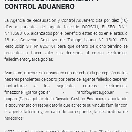
CONTROL ADUANERO
La Agencia de Recaudación y Control Aduanero cita por diez (10)
días a parientes del agente fallecido DORSCH, ELISEO, D.N.I.
N° 13690165, alcanzados por el beneficio establecido en el artículo
18 del Convenio Colectivo de Trabajo Laudo N° 15/91 (T.O.
Resolución S.T. N° 925/10), para que dentro de dicho término se
presenten a hacer valer sus derechos al correo electrónico:
fallecimiento@arca.gob.ar.
Asimismo, quienes se consideren con derecho a la percepción de los
haberes pendientes de cobro por parte del agente fallecido deberán
contactarse a los siguientes correos electrónicos:
fmazzonelli@arca.gob.ar - rarolfo@arca.gob.ar -
hpiparo@arca.gob.ar de la División Gestión Financiera, aportando
la documentación respaldatoria que acredite su vínculo familiar con
el agente fallecido y, en caso de corresponder, la declaratoria de
herederos.
NOTA: La publicación deberá efectuarse por tres (3) días hábiles