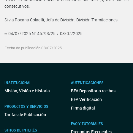
consecutivos.
Silvia Roxana Colacilli, Jefa de División, División Tramitaciones.
e. 04/07/2025 N° 46793/25 v. 08/07/2025
Fecha de publicación 08/07/2025
INSTITUCIONAL
AUTENTICACIONES
Misión, Visión e Historia
BFA Repositorio recibos
BFA Verificación
PRODUCTOS Y SERVICIOS
Firma digital
Tarifas de Publicación
FAQ Y TUTORIALES
SITIOS DE INTERÉS
Preguntas Frecuentes