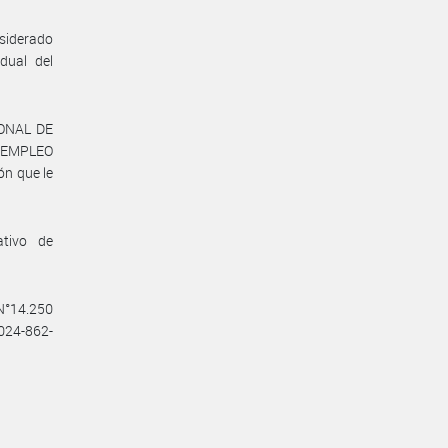
nsiderado
dual del
IONAL DE
, EMPLEO
n que le
ativo de
 N°14.250
2024-862-