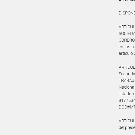
DISPONE
ARTÍCUL
SOCIEDA
OBRERO 
en las 
artículo 
ARTICUL
Segurid
TRABAJO,
Nacional
listado 
917753
DGD#MT 
ARTÍCULO
del pres