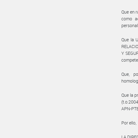
Que en r
como ac
personal
Que la 
RELACIO
Y SEGUR
compete
Que, po
homolog
Que la p
(t.o.200
APN-PTE 
Por ello,
LA DIRE