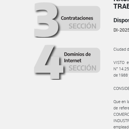
TRA
Dispo
DI-20
Ciudad 
VISTO e
N° 14.25
de 1988 
CONSID
Que en 
de refer
COMERCI
INDUSTR
emplead