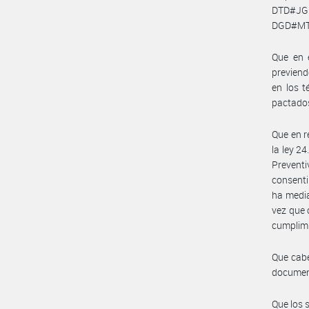
DTD#JGM
DGD#MT 
Que en e
previend
en los t
pactado
Que en r
la ley 2
Preventi
consenti
ha media
vez que 
cumplimi
Que cabe
documen
Que los 