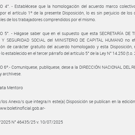
O 4°. - Establécese que la homologación del acuerdo marco colectiv
por el artículo 1º de la presente Disposición, lo es sin perjuicio de los
ales de los trabajadores comprendidos por el mismo.
O 5°. - Hágase saber que en el supuesto que esta SECRETARÍA DE 
 Y SEGURIDAD SOCIAL del MINISTERIO DE CAPITAL HUMANO no efe
ión de carácter gratuito del acuerdo homologado y esta Disposición, 
 lo establecido en el tercer párrafo del artículo 5° de la Ley N° 14.250 (t.o.
O 6º.- Comuníquese, publíquese, dese a la DIRECCIÓN NACIONAL DEL 
y archívese.
ata Mentoro
/los Anexo/s que integra/n este(a) Disposición se publican en la edició
w.boletinoficial.gob.ar-
7/2025 N° 46435/25 v. 10/07/2025