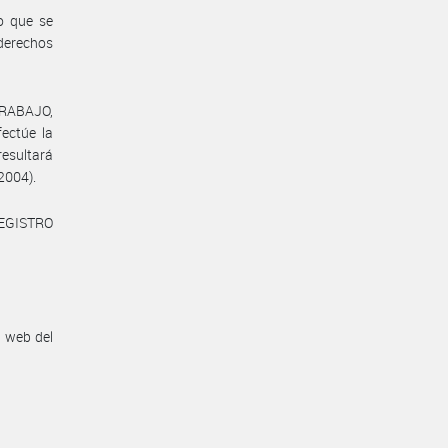
o que se
 derechos
TRABAJO,
ctúe la
resultará
 2004).
REGISTRO
n web del