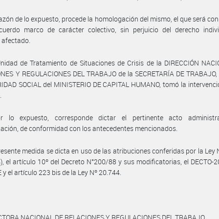
azón de lo expuesto, procede la homologación del mismo, el que será co
uerdo marco de carácter colectivo, sin perjuicio del derecho indivi
 afectado.
Unidad de Tratamiento de Situaciones de Crisis de la DIRECCIÓN NAC
NES Y REGULACIONES DEL TRABAJO de la SECRETARÍA DE TRABAJO
IDAD SOCIAL del MINISTERIO DE CAPITAL HUMANO, tomó la intervenció
.
r lo expuesto, corresponde dictar el pertinente acto administr
ación, de conformidad con los antecedentes mencionados.
resente medida se dicta en uso de las atribuciones conferidas por la Ley
4), el artículo 10º del Decreto N°200/88 y sus modificatorias, el DECTO-
y el artículo 223 bis de la Ley Nº 20.744.
CTORA NACIONAL DE RELACIONES Y REGULACIONES DEL TRABAJO