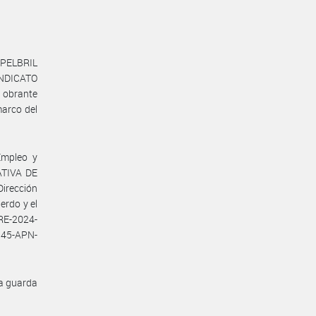
APELBRIL
INDICATO
 obrante
arco del
Empleo y
ATIVA DE
irección
erdo y el
RE-2024-
45-APN-
la guarda