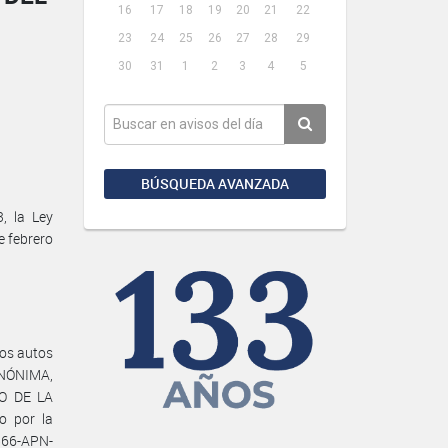
16
17
18
19
20
21
22
23
24
25
26
27
28
29
30
31
1
2
3
4
5
BÚSQUEDA AVANZADA
, la Ley
e febrero
os autos
ANÓNIMA,
RO DE LA
o por la
566-APN-