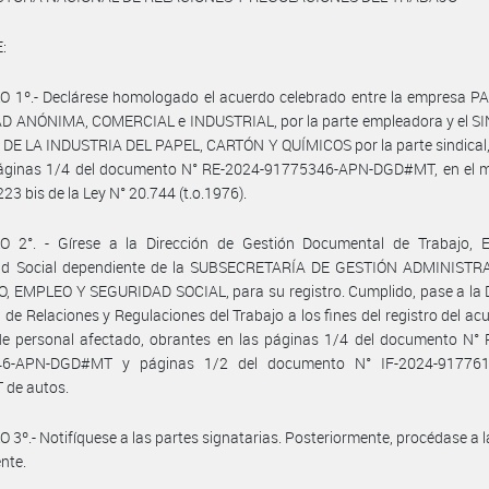
:
O 1º.- Declárese homologado el acuerdo celebrado entre la empresa P
D ANÓNIMA, COMERCIAL e INDUSTRIAL, por la parte empleadora y el S
DE LA INDUSTRIA DEL PAPEL, CARTÓN Y QUÍMICOS por la parte sindical,
páginas 1/4 del documento N° RE-2024-91775346-APN-DGD#MT, en el m
223 bis de la Ley N° 20.744 (t.o.1976).
O 2°. - Gírese a la Dirección de Gestión Documental de Trabajo, 
ad Social dependiente de la SUBSECRETARÍA DE GESTIÓN ADMINISTR
 EMPLEO Y SEGURIDAD SOCIAL, para su registro. Cumplido, pase a la D
 de Relaciones y Regulaciones del Trabajo a los fines del registro del acu
de personal afectado, obrantes en las páginas 1/4 del documento N° 
46-APN-DGD#MT y páginas 1/2 del documento N° IF-2024-917761
de autos.
 3º.- Notifíquese a las partes signatarias. Posteriormente, procédase a 
ente.