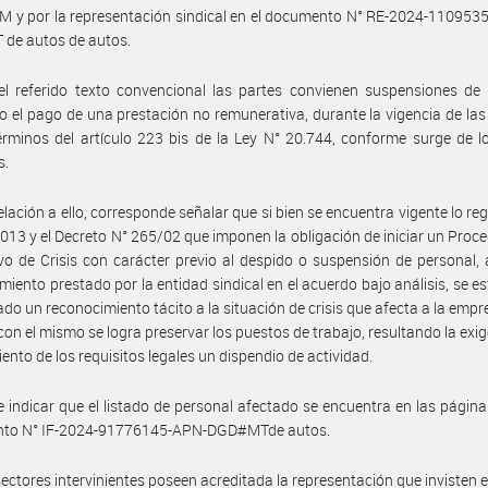
 y por la representación sindical en el documento N° RE-2024-110953
de autos de autos.
l referido texto convencional las partes convienen suspensiones de 
o el pago de una prestación no remunerativa, durante la vigencia de la
érminos del artículo 223 bis de la Ley N° 20.744, conforme surge de l
s.
elación a ello, corresponde señalar que si bien se encuentra vigente lo re
4.013 y el Decreto N° 265/02 que imponen la obligación de iniciar un Proc
vo de Crisis con carácter previo al despido o suspensión de personal, 
miento prestado por la entidad sindical en el acuerdo bajo análisis, se e
do un reconocimiento tácito a la situación de crisis que afecta a la empr
con el mismo se logra preservar los puestos de trabajo, resultando la exig
ento de los requisitos legales un dispendio de actividad.
 indicar que el listado de personal afectado se encuentra en las página
to N° IF-2024-91776145-APN-DGD#MTde autos.
sectores intervinientes poseen acreditada la representación que invisten 