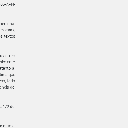
506-APN-
personal
s mismas,
os textos
gulado en
edimiento
atento al
stima que
esa, toda
encia del
s 1/2 del
en autos.