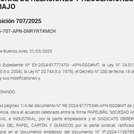
BAJO
sición 707/2025
25-707-APN-DNRYRT#MCH
de Buenos Aires, 31/03/2025
l Expediente Nº EX-2024-91777470- -APN-DGD#MT, la Ley N° 24.013
0 (t.o. 2004), la Ley N° 20.744 (t.o. 1976), el Decreto N° 200 de fecha 16 d
y sus modificatorias y,
ERANDO:
las páginas 1/4 del documento N° RE-2024-91775346-APN-DGD#MT de l
encia, obra el acuerdo celebrado entre la firma PAPELBRIL SOCIEDAD 
AL e INDUSTRIAL, por la parte empleadora y el SINDICATO OBRE
IA DEL PAPEL, CARTÓN Y QUÍMICOS por la parte sindical, ratificad
ora en el documento embebido del documento N° IF-2024-110678