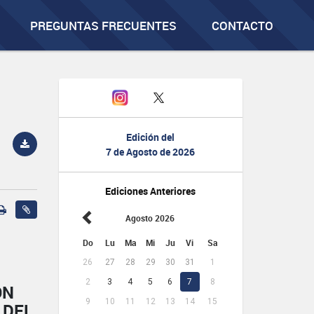
PREGUNTAS FRECUENTES
CONTACTO
Edición del
7 de Agosto de 2026
Ediciones Anteriores
Agosto 2026
Do
Lu
Ma
Mi
Ju
Vi
Sa
26
27
28
29
30
31
1
2
3
4
5
6
7
8
ÓN
9
10
11
12
13
14
15
 DEL