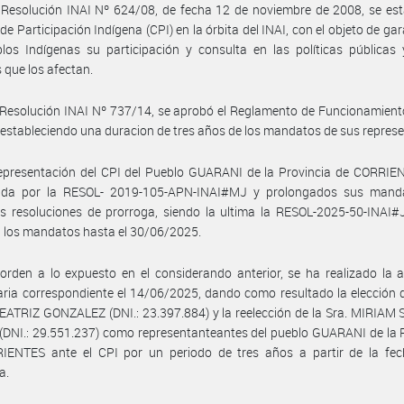
Resolución INAI Nº 624/08, de fecha 12 de noviembre de 2008, se est
de Participación Indígena (CPI) en la órbita del INAI, con el objeto de gar
los Indígenas su participación y consulta en las políticas públicas
s que los afectan.
Resolución INAI Nº 737/14, se aprobó el Reglamento de Funcionamient
, estableciendo una duracion de tres años de los mandatos de sus repres
epresentación del CPI del Pueblo GUARANI de la Provincia de CORRIEN
cida por la RESOL- 2019-105-APN-INAI#MJ y prolongados sus mand
as resoluciones de prorroga, siendo la ultima la RESOL-2025-50-INAI
 los mandatos hasta el 30/06/2025.
orden a lo expuesto en el considerando anterior, se ha realizado la
aria correspondiente el 14/06/2025, dando como resultado la elección d
EATRIZ GONZALEZ (DNI.: 23.397.884) y la reelección de la Sra. MIRIA
DNI.: 29.551.237) como representanteantes del pueblo GUARANI de la 
IENTES ante el CPI por un periodo de tres años a partir de la fec
a.