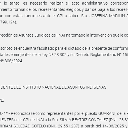
r lo tanto, es necesario realizar el acto administrativo correspon
miento formal de los representantes elegidos.y dar de baja a los repre
an con estas funciones ante el CPI a saber: Sra. JOSEFINA MARILIN
1.799.124).
irección de Asuntos Jurídicos del INAI ha tomado la intervención que le 
uscripto se encuentra facultado para el dictado de la presente de confor
ltades emergentes de la Ley Nº 23.302 y su Decreto Reglamentario N° 155
 Nº 308/2024.
IDENTE DEL INSTITUTO NACIONAL DE ASUNTOS INDIGENAS
E:
 1º.- Reconózcase como representantes por el pueblo GUARANI, de la 
ENTES en el CPI del INAI a la Sra. SILVIA BEATRIZ GONZALEZ (DNI.: 23.3
MIRIAM SOLEDAD SOTELO (DNI.: 29.551.237) a partir del 14/06/2025 y 