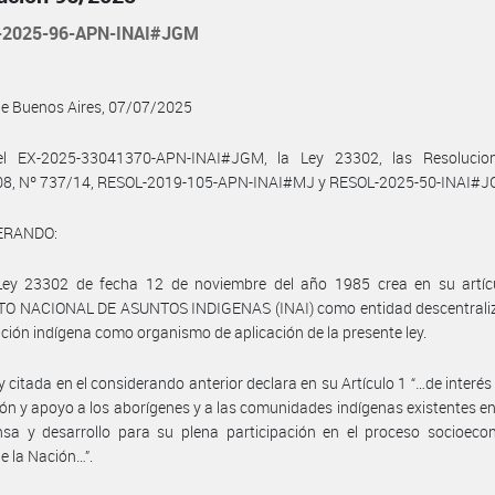
-2025-96-APN-INAI#JGM
de Buenos Aires, 07/07/2025
el EX-2025-33041370-APN-INAI#JGM, la Ley 23302, las Resolucio
08, Nº 737/14, RESOL-2019-105-APN-INAI#MJ y RESOL-2025-50-INAI#J
ERANDO:
Ley 23302 de fecha 12 de noviembre del año 1985 crea en su artícu
TO NACIONAL DE ASUNTOS INDIGENAS (INAI) como entidad descentrali
ación indígena como organismo de aplicación de la presente ley.
ey citada en el considerando anterior declara en su Artículo 1 “…de interés
ión y apoyo a los aborígenes y a las comunidades indígenas existentes en 
nsa y desarrollo para su plena participación en el proceso socioeco
de la Nación…”.