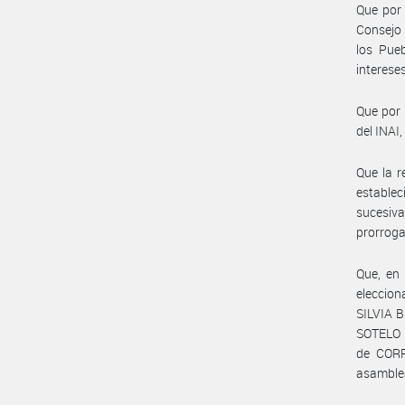
Que por 
Consejo 
los Pueb
interese
Que por 
del INAI
Que la r
estable
sucesiv
prorroga
Que, en 
eleccion
SILVIA B
SOTELO (
de CORR
asamble