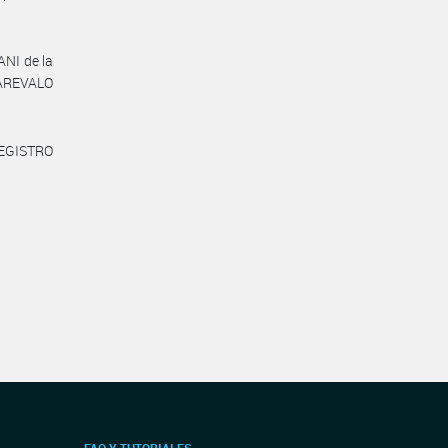
ANI de la
 AREVALO
REGISTRO