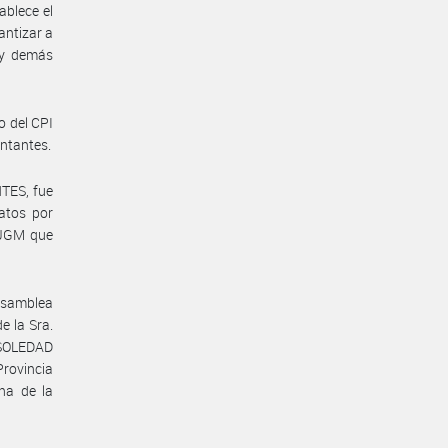
ablece el
antizar a
 y demás
o del CPI
entantes.
TES, fue
atos por
#JGM que
 asamblea
e la Sra.
M SOLEDAD
Provincia
ha de la