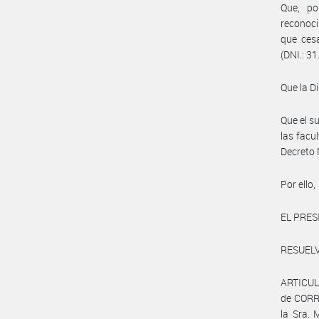
Que, po
reconoci
que ces
(DNI.: 3
Que la D
Que el s
las facu
Decreto
Por ello,
EL PRES
RESUELV
ARTICULO
de CORRI
la Sra. 