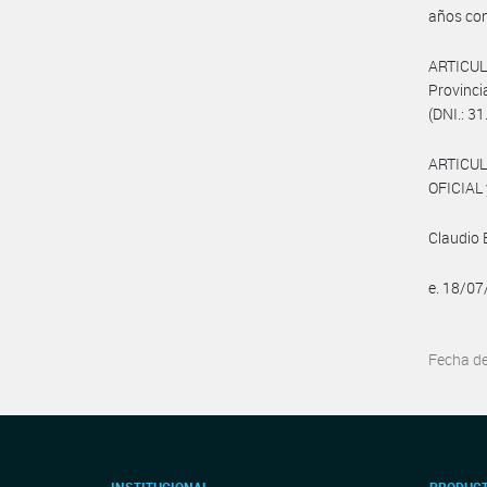
años con
ARTICULO
Provinc
(DNI.: 3
ARTICUL
OFICIAL 
Claudio 
e. 18/0
Fecha d