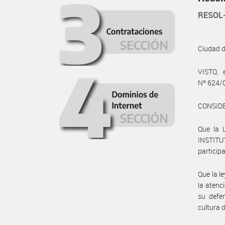
RESOL
Ciudad 
VISTO, 
Nº 624/
CONSID
Que la 
INSTITU
particip
Que la l
la atenc
su defe
cultura 