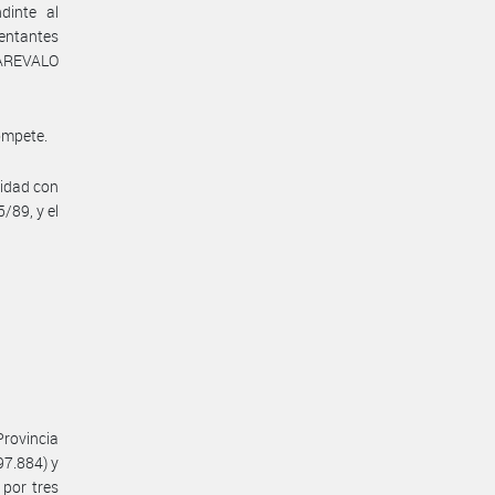
dinte al
sentantes
 AREVALO
compete.
midad con
/89, y el
Provincia
97.884) y
por tres