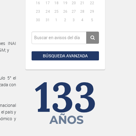
16
17
18
19
20
21
22
23
24
25
26
27
28
29
30
31
1
2
3
4
5
nes INAI
GM; y
BÚSQUEDA AVANZADA
lo 5° el
zada con
 nacional
el país y
nómico y