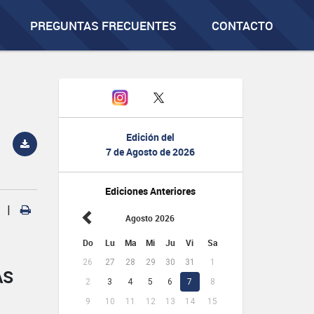
PREGUNTAS FRECUENTES
CONTACTO
Edición del
7 de Agosto de 2026
Ediciones Anteriores
|
Agosto 2026
Do
Lu
Ma
Mi
Ju
Vi
Sa
26
27
28
29
30
31
1
AS
2
3
4
5
6
7
8
9
10
11
12
13
14
15