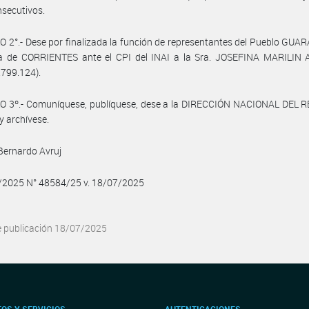
secutivos.
 2°.- Dese por finalizada la función de representantes del Pueblo GUAR
ia de CORRIENTES ante el CPI del INAI a la Sra. JOSEFINA MARILIN
1.799.124).
O 3º.- Comuníquese, publíquese, dese a la DIRECCIÓN NACIONAL DEL 
y archívese.
Bernardo Avruj
7/2025 N° 48584/25 v. 18/07/2025
e publicación 18/07/2025