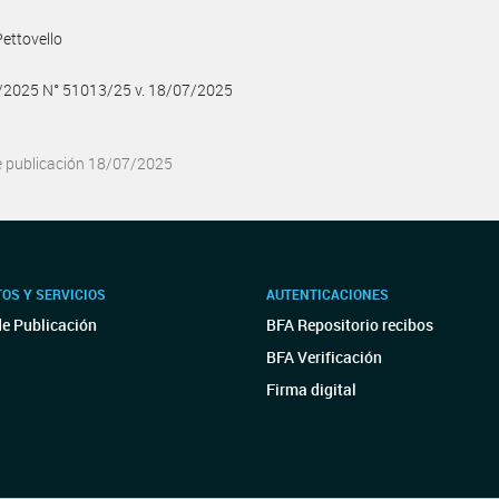
ettovello
7/2025 N° 51013/25 v. 18/07/2025
e publicación 18/07/2025
OS Y SERVICIOS
AUTENTICACIONES
de Publicación
BFA Repositorio recibos
BFA Verificación
Firma digital