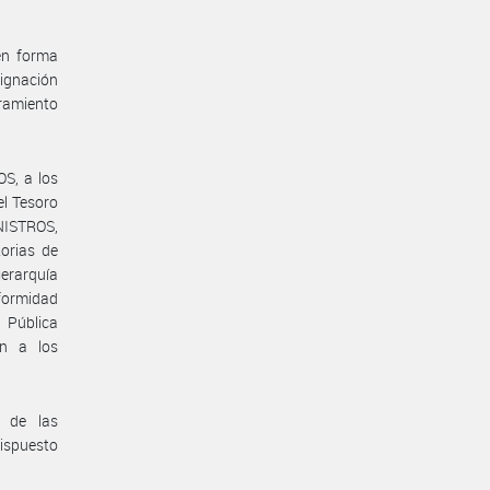
en forma
ignación
bramiento
S, a los
el Tesoro
NISTROS,
torias de
erarquía
nformidad
n Pública
an a los
a de las
dispuesto