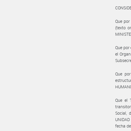
CONSID
Que por 
(texto o
MINISTE
Que por 
el Organ
Subsecr
Que por
estructu
HUMANO
Que el 
transito
Social,
UNIDAD 
fecha de