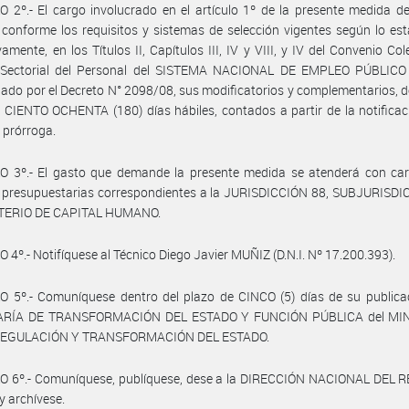
 2º.- El cargo involucrado en el artículo 1º de la presente medida d
 conforme los requisitos y sistemas de selección vigentes según lo est
vamente, en los Títulos II, Capítulos III, IV y VIII, y IV del Convenio Col
 Sectorial del Personal del SISTEMA NACIONAL DE EMPLEO PÚBLICO 
do por el Decreto N° 2098/08, sus modificatorios y complementarios, d
 CIENTO OCHENTA (180) días hábiles, contados a partir de la notificac
 prórroga.
O 3º.- El gasto que demande la presente medida se atenderá con car
s presupuestarias correspondientes a la JURISDICCIÓN 88, SUBJURISDI
TERIO DE CAPITAL HUMANO.
 4º.- Notifíquese al Técnico Diego Javier MUÑIZ (D.N.I. Nº 17.200.393).
 5º.- Comuníquese dentro del plazo de CINCO (5) días de su publicac
ARÍA DE TRANSFORMACIÓN DEL ESTADO Y FUNCIÓN PÚBLICA del MIN
REGULACIÓN Y TRANSFORMACIÓN DEL ESTADO.
O 6º.- Comuníquese, publíquese, dese a la DIRECCIÓN NACIONAL DEL 
y archívese.