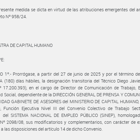
resente medida se dicta en virtud de las atribuciones emergentes del ar
eto Nº 958/24.
ISTRA DE CAPITAL HUMANO
E:
 1º.- Prorrógase, a partir del 27 de junio de 2025 y por el término 
(180) días hábiles, la designación transitoria del Técnico Diego Jav
Nº 17.200.393), en el cargo de Director de Comunicación de Trabajo,
ad Social, dependiente de la DIRECCIÓN GENERAL DE PRENSA Y COMU
NIDAD GABINETE DE ASESORES del MINISTERIO DE CAPITAL HUMANO, N
 Función Ejecutiva Nivel III del Convenio Colectivo de Trabajo Sect
l del SISTEMA NACIONAL DE EMPLEO PÚBLICO (SINEP), homologad
Nº 2098/08, sus modificatorios y complementarios, con carácter de e
 a las disposiciones del artículo 14 de dicho Convenio.