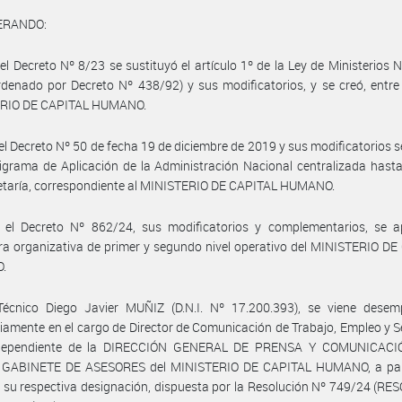
ERANDO:
el Decreto Nº 8/23 se sustituyó el artículo 1º de la Ley de Ministerios 
rdenado por Decreto Nº 438/92) y sus modificatorios, y se creó, entre 
RIO DE CAPITAL HUMANO.
el Decreto Nº 50 de fecha 19 de diciembre de 2019 y sus modificatorios 
igrama de Aplicación de la Administración Nacional centralizada hasta
etaría, correspondiente al MINISTERIO DE CAPITAL HUMANO.
 el Decreto Nº 862/24, sus modificatorios y complementarios, se a
ra organizativa de primer y segundo nivel operativo del MINISTERIO D
.
Técnico Diego Javier MUÑIZ (D.N.I. Nº 17.200.393), se viene dese
riamente en el cargo de Director de Comunicación de Trabajo, Empleo y 
 dependiente de la DIRECCIÓN GENERAL DE PRENSA Y COMUNICACI
GABINETE DE ASESORES del MINISTERIO DE CAPITAL HUMANO, a part
 su respectiva designación, dispuesta por la Resolución Nº 749/24 (RE