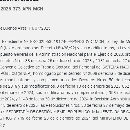
-2025-373-APN-MCH
de Buenos Aires, 14/07/2025
l Expediente Nº EX-2025-53919124- -APN-DGDYD#MCH, la Ley de Min
0 (texto ordenado por Decreto Nº 438/92) y sus modificatorios, la Ley 
puesto General de la Administración Nacional para el Ejercicio 2023, p
Decretos Nros. 88 de fecha 26 de diciembre de 2023 y 1131 de fecha 27 
 Convenio Colectivo de Trabajo Sectorial del Personal del SISTEMA NA
ÚBLICO (SINEP), homologado por el Decreto Nº 2098 de fecha 3 de dic
us modificatorios y complementarios, los Decretos Nros. 50 de fec
e de 2019 y sus modificatorios, 8 de fecha 10 de diciembre de 2023, 862
eptiembre de 2024, sus modificatorios y complementarios, 958 de fec
de 2024, y 1148 de fecha 30 de diciembre de 2024, la Decisión Administra
 15 de enero de 2025, las Resoluciones Nros. 53 de fecha 27 de mayo d
nces SECRETARÍA DE GESTIÓN Y EMPLEO PÚBLICO de la JEFATURA DE 
STROS y 749 de fecha 23 de diciembre de 2024 del MINISTERIO DE
, y