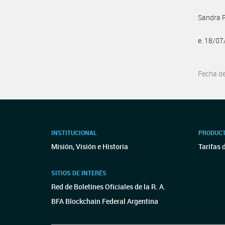
Sandra P
e. 18/0
Fecha d
INSTITUCIONAL
PRODUCT
Misión, Visión e Historia
Tarifas 
SITIOS DE INTERÉS
Red de Boletines Oficiales de la R. A.
BFA Blockchain Federal Argentina