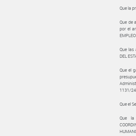
Que la p
Que de a
por el a
EMPLEO 
Que las
DEL ESTA
Que el g
presupu
Administ
1131/24,
Que el S
Que la
COORDI
HUMANO,