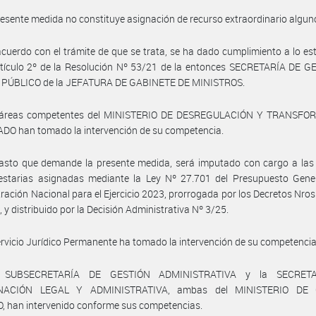
resente medida no constituye asignación de recurso extraordinario algun
cuerdo con el trámite de que se trata, se ha dado cumplimiento a lo es
rtículo 2º de la Resolución Nº 53/21 de la entonces SECRETARÍA DE G
PÚBLICO de la JEFATURA DE GABINETE DE MINISTROS.
 áreas competentes del MINISTERIO DE DESREGULACIÓN Y TRANSF
DO han tomado la intervención de su competencia.
asto que demande la presente medida, será imputado con cargo a las 
estarias asignadas mediante la Ley Nº 27.701 del Presupuesto Gener
ración Nacional para el Ejercicio 2023, prorrogada por los Decretos Nros
 y distribuido por la Decisión Administrativa Nº 3/25.
ervicio Jurídico Permanente ha tomado la intervención de su competencia
 SUBSECRETARÍA DE GESTIÓN ADMINISTRATIVA y la SECRET
NACIÓN LEGAL Y ADMINISTRATIVA, ambas del MINISTERIO DE 
 han intervenido conforme sus competencias.