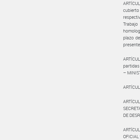
ARTÍCULO
cubierto
respecti
Trabajo
homologa
plazo de
presente
ARTÍCUL
partida
– MINIS
ARTÍCULO
ARTÍCULO
SECRET
DE DES
ARTÍCUL
OFICIAL 