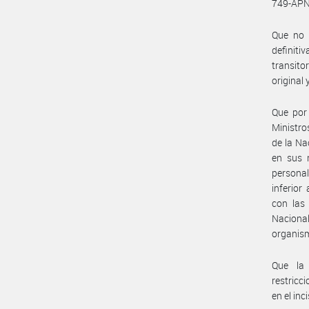
749-APN
Que no 
definit
transito
original 
Que por
Ministro
de la Na
en sus r
personal
inferior
con las 
Naciona
organism
Que la 
restricc
en el inc