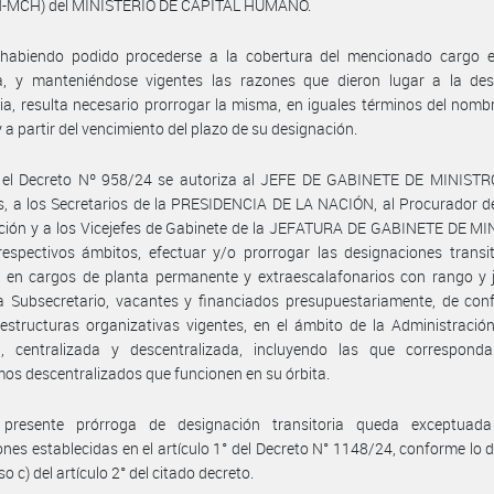
-MCH) del MINISTERIO DE CAPITAL HUMANO.
habiendo podido procederse a la cobertura del mencionado cargo 
iva, y manteniéndose vigentes las razones que dieron lugar a la des
ria, resulta necesario prorrogar la misma, en iguales términos del nom
y a partir del vencimiento del plazo de su designación.
 el Decreto Nº 958/24 se autoriza al JEFE DE GABINETE DE MINISTRO
s, a los Secretarios de la PRESIDENCIA DE LA NACIÓN, al Procurador d
ción y a los Vicejefes de Gabinete de la JEFATURA DE GABINETE DE MI
espectivos ámbitos, efectuar y/o prorrogar las designaciones transi
 en cargos de planta permanente y extraescalafonarios con rango y j
 a Subsecretario, vacantes y financiados presupuestariamente, de co
estructuras organizativas vigentes, en el ámbito de la Administració
l, centralizada y descentralizada, incluyendo las que correspond
os descentralizados que funcionen en su órbita.
presente prórroga de designación transitoria queda exceptuad
iones establecidas en el artículo 1° del Decreto N° 1148/24, conforme lo 
iso c) del artículo 2° del citado decreto.