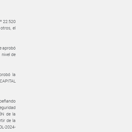
Nº 22.520
otros, el
se aprobó
 nivel de
probó la
E CAPITAL
mpeñando
Seguridad
ÓN de la
ir de la
SOL-2024-