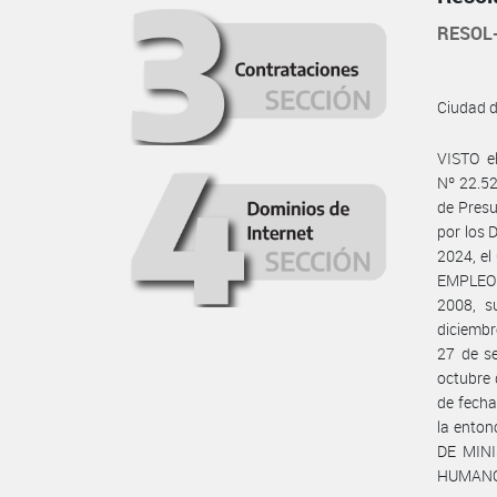
RESOL
Ciudad 
VISTO e
Nº 22.52
de Presu
por los 
2024, el
EMPLEO P
2008, s
diciembr
27 de s
octubre 
de fecha
la ento
DE MINI
HUMANO