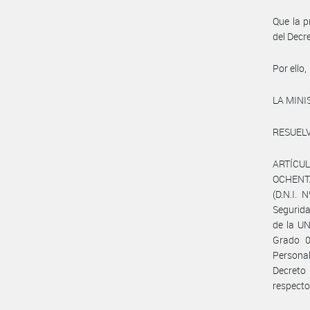
Que la p
del Decr
Por ello,
LA MIN
RESUELV
ARTÍCULO
OCHENTA 
(D.N.I. 
Segurid
de la U
Grado 0,
Persona
Decreto 
respecto