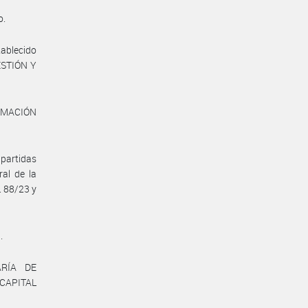
o.
tablecido
ESTIÓN Y
ORMACIÓN
partidas
al de la
. 88/23 y
.
ARÍA DE
CAPITAL