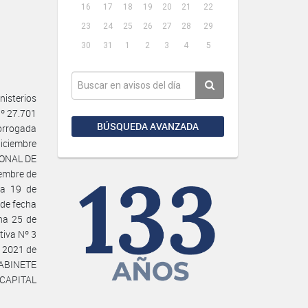
16
17
18
19
20
21
22
23
24
25
26
27
28
29
30
31
1
2
3
4
5
isterios
Nº 27.701
BÚSQUEDA AVANZADA
rorrogada
diciembre
CIONAL DE
iembre de
ha 19 de
 de fecha
ha 25 de
tiva Nº 3
e 2021 de
GABINETE
 CAPITAL