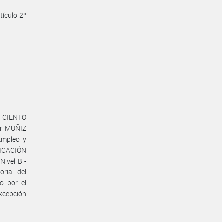
tículo 2º
de CIENTO
ier MUÑIZ
 Empleo y
NICACIÓN
ivel B -
orial del
o por el
xcepción