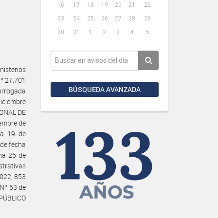
16
17
18
19
20
21
22
23
24
25
26
27
28
29
30
31
1
2
3
4
5
isterios
Nº 27.701
BÚSQUEDA AVANZADA
rorrogada
diciembre
CIONAL DE
iembre de
ha 19 de
 de fecha
ha 25 de
strativas
2022, 853
 Nº 53 de
 PÚBLICO