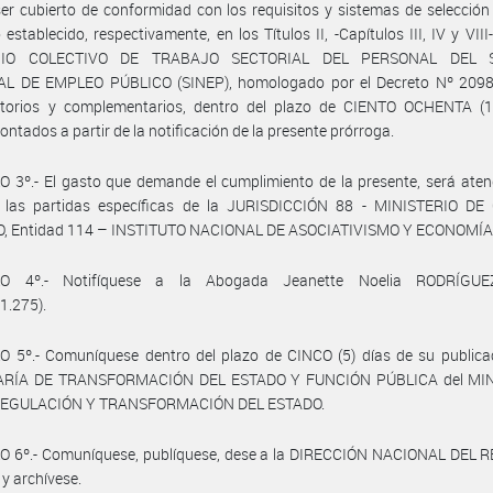
er cubierto de conformidad con los requisitos y sistemas de selección
 establecido, respectivamente, en los Títulos II, -Capítulos III, IV y VIII-
IO COLECTIVO DE TRABAJO SECTORIAL DEL PERSONAL DEL 
L DE EMPLEO PÚBLICO (SINEP), homologado por el Decreto Nº 2098
atorios y complementarios, dentro del plazo de CIENTO OCHENTA (1
contados a partir de la notificación de la presente prórroga.
 3º.- El gasto que demande el cumplimiento de la presente, será ate
 las partidas específicas de la JURISDICCIÓN 88 - MINISTERIO DE
 Entidad 114 – INSTITUTO NACIONAL DE ASOCIATIVISMO Y ECONOMÍA
LO 4º.- Notifíquese a la Abogada Jeanette Noelia RODRÍGUEZ 
1.275).
 5º.- Comuníquese dentro del plazo de CINCO (5) días de su publicac
ARÍA DE TRANSFORMACIÓN DEL ESTADO Y FUNCIÓN PÚBLICA del MIN
REGULACIÓN Y TRANSFORMACIÓN DEL ESTADO.
O 6º.- Comuníquese, publíquese, dese a la DIRECCIÓN NACIONAL DEL 
 y archívese.