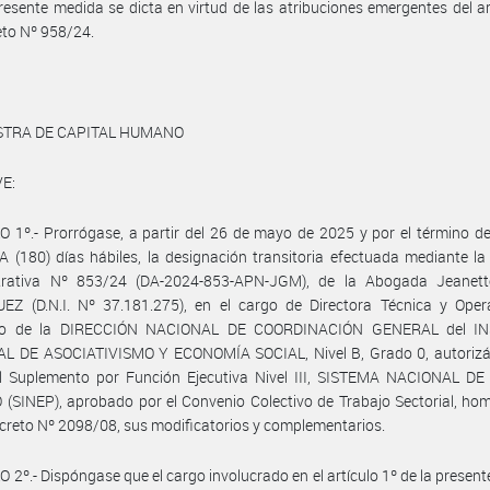
resente medida se dicta en virtud de las atribuciones emergentes del ar
eto Nº 958/24.
ISTRA DE CAPITAL HUMANO
E:
 1º.- Prorrógase, a partir del 26 de mayo de 2025 y por el término 
(180) días hábiles, la designación transitoria efectuada mediante la
trativa Nº 853/24 (DA-2024-853-APN-JGM), de la Abogada Jeanett
EZ (D.N.I. Nº 37.181.275), en el cargo de Directora Técnica y Opera
rio de la DIRECCIÓN NACIONAL DE COORDINACIÓN GENERAL del I
L DE ASOCIATIVISMO Y ECONOMÍA SOCIAL, Nivel B, Grado 0, autorizá
l Suplemento por Función Ejecutiva Nivel III, SISTEMA NACIONAL D
(SINEP), aprobado por el Convenio Colectivo de Trabajo Sectorial, h
ecreto Nº 2098/08, sus modificatorios y complementarios.
 2º.- Dispóngase que el cargo involucrado en el artículo 1º de la presen