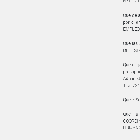
Nº IF-2
Que de a
por el a
EMPLEO 
Que las
DEL ESTA
Que el 
presupu
Administ
1131/24,
Que el S
Que la
COORDI
HUMANO 