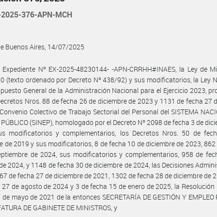
-2025-376-APN-MCH
de Buenos Aires, 14/07/2025
l Expediente Nº EX-2025-48230144- -APN-CRRHH#INAES, la Ley de Min
0 (texto ordenado por Decreto Nº 438/92) y sus modificatorios, la Ley 
puesto General de la Administración Nacional para el Ejercicio 2023, p
Decretos Nros. 88 de fecha 26 de diciembre de 2023 y 1131 de fecha 27 
 Convenio Colectivo de Trabajo Sectorial del Personal del SISTEMA NA
ÚBLICO (SINEP), homologado por el Decreto Nº 2098 de fecha 3 de dic
us modificatorios y complementarios, los Decretos Nros. 50 de fec
e de 2019 y sus modificatorios, 8 de fecha 10 de diciembre de 2023, 862
eptiembre de 2024, sus modificatorios y complementarios, 958 de fec
de 2024, y 1148 de fecha 30 de diciembre de 2024, las Decisiones Admini
67 de fecha 27 de diciembre de 2021, 1302 de fecha 28 de diciembre de 
 27 de agosto de 2024 y 3 de fecha 15 de enero de 2025, la Resolución
7 de mayo de 2021 de la entonces SECRETARÍA DE GESTIÓN Y EMPLEO
EFATURA DE GABINETE DE MINISTROS, y