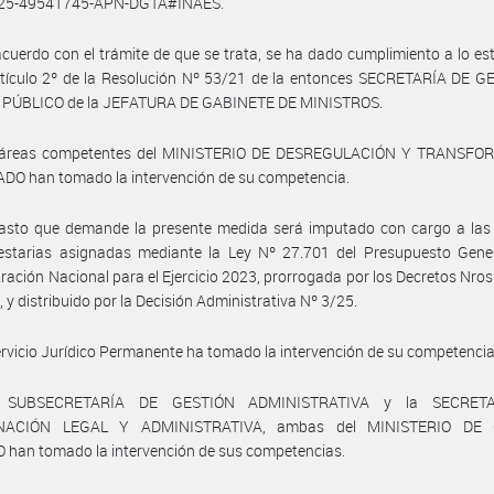
025-49541745-APN-DGTA#INAES.
cuerdo con el trámite de que se trata, se ha dado cumplimiento a lo es
rtículo 2º de la Resolución Nº 53/21 de la entonces SECRETARÍA DE G
PÚBLICO de la JEFATURA DE GABINETE DE MINISTROS.
 áreas competentes del MINISTERIO DE DESREGULACIÓN Y TRANSF
DO han tomado la intervención de su competencia.
gasto que demande la presente medida será imputado con cargo a las 
estarias asignadas mediante la Ley Nº 27.701 del Presupuesto Gener
ración Nacional para el Ejercicio 2023, prorrogada por los Decretos Nros
 y distribuido por la Decisión Administrativa Nº 3/25.
ervicio Jurídico Permanente ha tomado la intervención de su competencia
 SUBSECRETARÍA DE GESTIÓN ADMINISTRATIVA y la SECRET
NACIÓN LEGAL Y ADMINISTRATIVA, ambas del MINISTERIO DE 
han tomado la intervención de sus competencias.