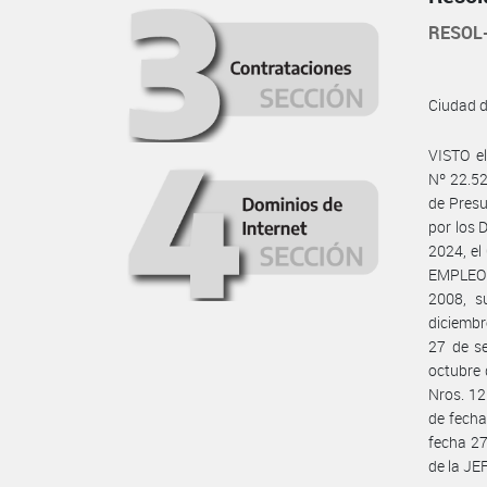
RESOL
Ciudad 
VISTO e
Nº 22.52
de Presu
por los 
2024, el
EMPLEO P
2008, s
diciembr
27 de s
octubre 
Nros. 12
de fecha
fecha 2
de la J