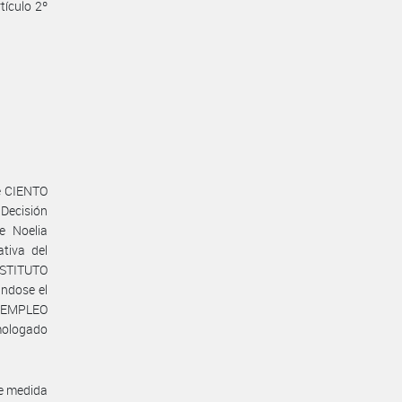
tículo 2º
de CIENTO
 Decisión
e Noelia
tiva del
NSTITUTO
ndose el
E EMPLEO
omologado
te medida