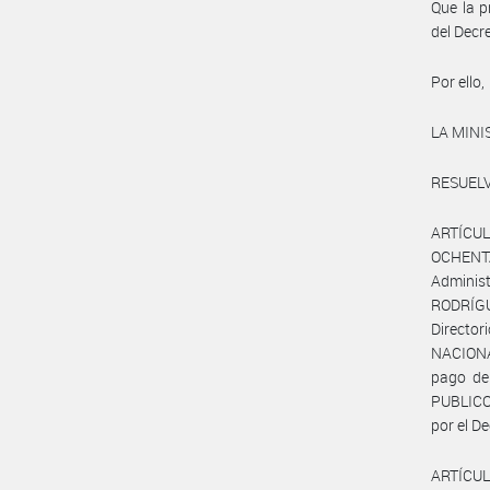
Que la p
del Decr
Por ello,
LA MIN
RESUELV
ARTÍCULO
OCHENTA 
Adminis
RODRÍGU
Directo
NACIONA
pago de
PUBLICO 
por el D
ARTÍCULO