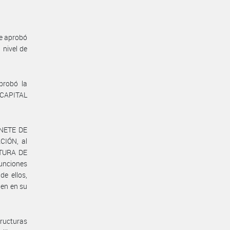
se aprobó
 nivel de
probó la
E CAPITAL
INETE DE
CIÓN, al
ATURA DE
funciones
e ellos,
nen en su
ructuras