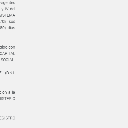
 vigentes
 y IV del
SISTEMA
/08, sus
80) días
ndido con
 CAPITAL
 SOCIAL.
(D.N.I.
ión a la
ISTERIO
REGISTRO