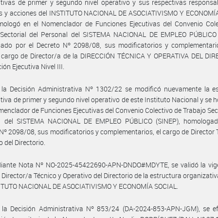
tivas de primer y segundo nivel operativo y sus respectivas responsa
as y acciones del INSTITUTO NACIONAL DE ASOCIATIVISMO Y ECONOMÍ
mologó en el Nomenclador de Funciones Ejecutivas del Convenio Cole
 Sectorial del Personal del SISTEMA NACIONAL DE EMPLEO PÚBLICO 
ado por el Decreto Nº 2098/08, sus modificatorios y complementario
el cargo de Director/a de la DIRECCIÓN TÉCNICA Y OPERATIVA DEL DIR
ón Ejecutiva Nivel III.
 la Decisión Administrativa Nº 1302/22 se modificó nuevamente la es
tiva de primer y segundo nivel operativo de este Instituto Nacional y se
menclador de Funciones Ejecutivas del Convenio Colectivo de Trabajo Sect
l del SISTEMA NACIONAL DE EMPLEO PÚBLICO (SINEP), homologad
Nº 2098/08, sus modificatorios y complementarios, el cargo de Director 
 del Directorio.
iante Nota Nº NO-2025-45422690-APN-DNDO#MDYTE, se validó la vige
 Director/a Técnico y Operativo del Directorio de la estructura organizativ
TITUTO NACIONAL DE ASOCIATIVISMO Y ECONOMÍA SOCIAL.
 la Decisión Administrativa Nº 853/24 (DA-2024-853-APN-JGM), se ef