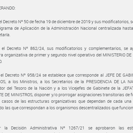
ERANDO:
el Decreto Nº 50 de fecha 19 de diciembre de 2019 y sus modificatorios, 
igrama de Aplicación de la Administración Nacional centralizada hasta
taría.
 el Decreto Nº 862/24, sus modificatorios y complementarios, se a
ra organizativa de primer y segundo nivel operativo del MINISTERIO D
.
 el Decreto Nº 958/24 se establece que corresponde al JEFE DE GAB
OS, a los Ministros, a los Secretarios de la PRESIDENCIA DE LA NA
dor del Tesoro de la Nación y a los Vicejefes de Gabinete de la JEF
 DE MINISTROS, disponer y/o prorrogar asignaciones transitorias de 
s casos de las estructuras organizativas que dependan de cada una d
do las que correspondan a los organismos descentralizados que funcio
 la Decisión Administrativa Nº 1267/21 se aprobaron las est