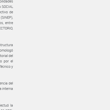
bilidades
A SOCIAL
ctivo de
(SINEP),
s, entre
ECTORIO,
tructura
 homologó
orial del
o por el
Técnico y
ncia del
a interna
ectuó la