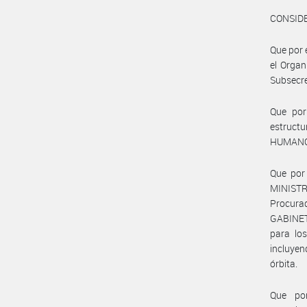
CONSID
Que por 
el Organ
Subsecre
Que por
estructu
HUMANO
Que por
MINISTR
Procura
GABINETE
para lo
incluyen
órbita.
Que por