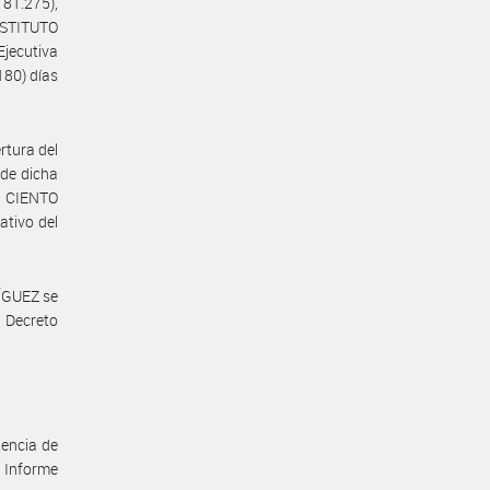
181.275),
INSTITUTO
jecutiva
180) días
rtura del
 de dicha
e CIENTO
ativo del
RÍGUEZ se
l Decreto
encia de
l Informe