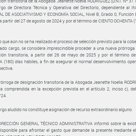
ión transitoria de la Abogada Jeanette Noelia RODRÍGUEZ (D.N.I. Nº 37.
rgo de Directora Técnica y Operativa del Directorio, dependiente al 
L DE ASOCIATIVISMO Y ECONOMÍA SOCIAL, Nivel B, Grado 0, Función E
I, a partir del 27 de agosto de 2024 y por el término de CIENTO OCHENTA (
 que aún no se ha realizado el proceso de selección previsto para la cobe
do cargo, se considera imprescindible proceder a una nueva prórroga
ión transitoria, a partir del 26 de mayo de 2025 y por el término d
(180) días hábiles, a fin de asegurar el normal desenvolvimiento oper
pectiva.
rórroga de designación transitoria de la Abogada Jeanette Noelia ROD
a comprendida en la excepción prevista en el artículo 2, inciso c), de
/24.
argo aludido no constituye asignación de recurso extraordinario alguno.
DIRECCIÓN GENERAL TÉCNICO ADMINISTRATIVA informó sobre la exist
disponible para afrontar el gasto que demande la presente mediante e