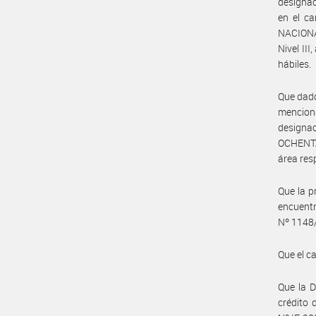
designac
en el ca
NACIONA
Nivel II
hábiles.
Que dado
menciona
designac
OCHENTA 
área res
Que la p
encuentr
Nº 1148
Que el c
Que la 
crédito 