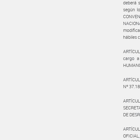
deberá s
según lo
CONVEN
NACIONA
modific
hábiles 
ARTÍCULO
cargo a
HUMANO,
ARTÍCU
Nº 37.18
ARTÍCULO
SECRET
DE DES
ARTÍCUL
OFICIAL,