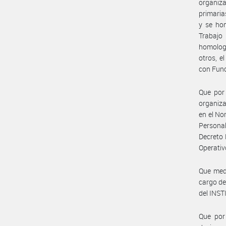
organiza
primari
y se ho
Trabajo
homolog
otros, 
con Funci
Que por
organiza
en el No
Persona
Decreto 
Operativo
Que med
cargo de
del INS
Que por