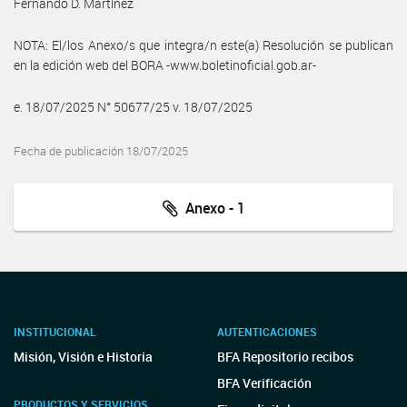
Fernando D. Martínez
NOTA: El/los Anexo/s que integra/n este(a) Resolución se publican
en la edición web del BORA -www.boletinoficial.gob.ar-
e. 18/07/2025 N° 50677/25 v. 18/07/2025
Fecha de publicación 18/07/2025
Anexo - 1
INSTITUCIONAL
AUTENTICACIONES
Misión, Visión e Historia
BFA Repositorio recibos
BFA Verificación
PRODUCTOS Y SERVICIOS