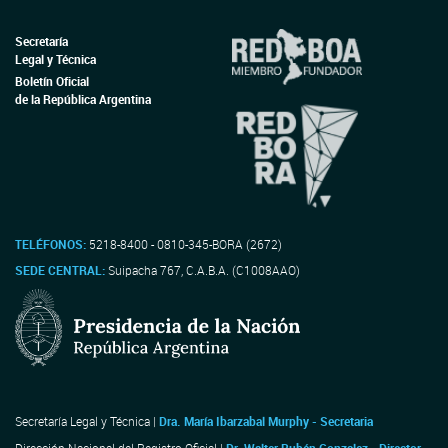
Secretaría
Legal y Técnica
Boletín Oficial
de la República Argentina
TELÉFONOS:
5218-8400 - 0810-345-BORA (2672)
SEDE CENTRAL:
Suipacha 767, C.A.B.A. (C1008AAO)
Secretaría Legal y Técnica |
Dra. María Ibarzabal Murphy - Secretaria
Dirección Nacional del Registro Oficial |
Dr. Walter Rubén Gonzalez - Director