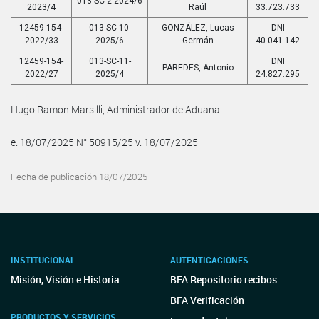
013-SC-2-2024/6
2023/4
Raúl
33.723.733
12459-154-
013-SC-10-
GONZÁLEZ, Lucas
DNI
2022/33
2025/6
Germán
40.041.142
12459-154-
013-SC-11-
DNI
PAREDES, Antonio
2022/27
2025/4
24.827.295
Hugo Ramon Marsilli, Administrador de Aduana.
e. 18/07/2025 N° 50915/25 v. 18/07/2025
Fecha de publicación 18/07/2025
INSTITUCIONAL
AUTENTICACIONES
Misión, Visión e Historia
BFA Repositorio recibos
BFA Verificación
PRODUCTOS Y SERVICIOS