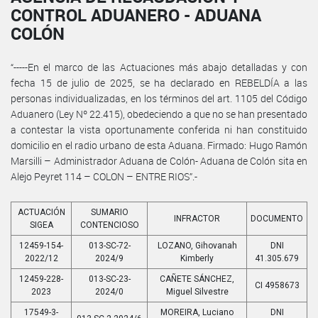
CONTROL ADUANERO - ADUANA
COLÓN
“-----En el marco de las Actuaciones más abajo detalladas y con
fecha 15 de julio de 2025, se ha declarado en REBELDÍA a las
personas individualizadas, en los términos del art. 1105 del Código
Aduanero (Ley Nº 22.415), obedeciendo a que no se han presentado
a contestar la vista oportunamente conferida ni han constituido
domicilio en el radio urbano de esta Aduana. Firmado: Hugo Ramón
Marsilli – Administrador Aduana de Colón- Aduana de Colón sita en
Alejo Peyret 114 – COLON – ENTRE RIOS”.-
ACTUACIÓN
SUMARIO
INFRACTOR
DOCUMENTO
SIGEA
CONTENCIOSO
12459-154-
013-SC-72-
LOZANO, Gihovanah
DNI
2022/12
2024/9
Kimberly
41.305.679
12459-228-
013-SC-23-
CAÑETE SÁNCHEZ,
CI 4958673
2023
2024/0
Miguel Silvestre
17549-3-
MOREIRA, Luciano
DNI