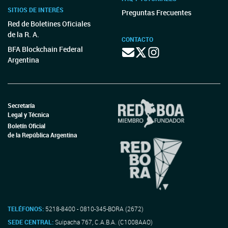
SITIOS DE INTERÉS
Preguntas Frecuentes
Red de Boletines Oficiales
de la R. A.
CONTACTO
BFA Blockchain Federal
Argentina
Secretaría
Legal y Técnica
Boletín Oficial
de la República Argentina
TELÉFONOS:
5218-8400 - 0810-345-BORA (2672)
SEDE CENTRAL:
Suipacha 767, C.A.B.A. (C1008AAO)