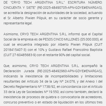
DE “CRYO TECH ARGENTINA S.R.L.” ESCRITURA NÚMERO:
CINCUENTA Y SIETE” (RE-2025-48490705-APN-GDYE#ENARGAS),
se acredita la designación de autoridades de la sociedad, actuando
el Sr. Alberto Piwien Pilipuk, en su carácter de socio gerente y
representante legal.
Asimismo, CRYO TECH ARGENTINA S.R.L. informó que el Capital
Social de la empresa es de PESOS CINCO MILLONES ($5.000.000), el
cual se encuentra integrado por Alberto Piwien Pilipuk (CUIT
2018415407-3) con el 10% y Gustavo Rafael Francolino Baptista
(CUIT 27-60485683-9) con el restante 90% del capital social.
Que, asimismo, CRYO TECH ARGENTINA S.R.L. acompañó la
Declaración Jurada (RE-2025-48492960-APN-GDYE#ENARGAS),
indicando la inexistencia de incompatibilidades y limitaciones
resultantes del Artículo 34 de la Ley Nº 24.076, y del Anexo I del
Decreto Reglamentario Nº 1738/92, en concordancia con el Artículo
33 de la Ley de Sociedades Nº 19.550; así como también, declaró la
inexistencia de procesos de quiebra o convocatoria de acreedores,
concurso preventivo o en estado de liquidación en los últimos tres