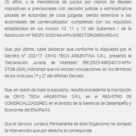
(3) años, y la inexistencia de juicios por cobros de deudas
impositivas o previsionales con decisión judicial o administrativa
pasada en autoridad de cosa juzgada, siendo extensiva a las
autoridades del comercializador; cumpliendo con los requisitos
establecidos en los incisos 10, 11 y 12 del Subanexo I de la
Resolución Nº RESFC-2020-94-APN-DIRECTORIO#ENARGAS.
Que, por último, cabe destacar que conforme lo dispuesto por el
Decreto N° 202/17, CRYO TECH ARGENTINA S.R.L. presentó la
“Declaración Jurada de Intereses” (RE-2025-49024010-APN-
DTD#JGM), indicando que no existen vinculaciones, en los términos
de los Artículos 1º y 2° del referido Decreto.
Que, en razón de todo lo expuesto, resulta procedente la inscripción
de CRYO TECH ARGENTINA S.R.L. en el REGISTRO DE
COMERCIALIZADORES, en el ámbito de la Gerencia de Desempeño y
Economía del ENARGAS.
Que el Servicio Jurídico Permanente de este Organismo ha tomado
la intervención que por derecho le corresponde.